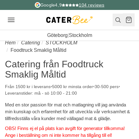
Google
4,9
104
reviews
Toggle
navigation
Göteborg
|
Stockholm
Hem
Catering
STOCKHOLM
Foodtruck Smaklig Måltid
Catering från Foodtruck
Smaklig Måltid
Från 1500 kr i leverans
5000 kr minsta order
30-500 pers
Leveranstider: må - sö 10:00 - 21:00
Med en stor passion för mat och matlagning vill jag använda
min kunskap och erfarenhet för att utveckla vår verksamhet &
tillfredsställa våra kunder med vällagad mat & glädje.
OBS! Finns ej el på plats kan avgift för generator tillkomma!
Ange i beställning om ni inte kommer ha tillgång till el!