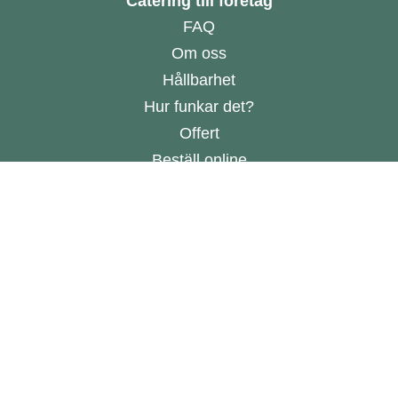
Catering till företag
FAQ
Om oss
Hållbarhet
Hur funkar det?
Offert
Beställ online
Allmänna villkor
Online Dispute Resolution
Har du ett cateringkök?
Bli leverantör
CATERBEE
Stockholm
Göteborg