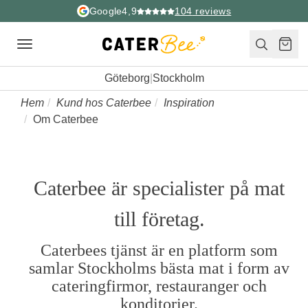
Google
4,9
104
reviews
Toggle
navigation
Göteborg
|
Stockholm
Hem
Kund hos Caterbee
Inspiration
Om Caterbee
Caterbee är specialister på mat
till företag.
Caterbees tjänst är en platform som
samlar Stockholms bästa mat i form av
cateringfirmor, restauranger och
konditorier.