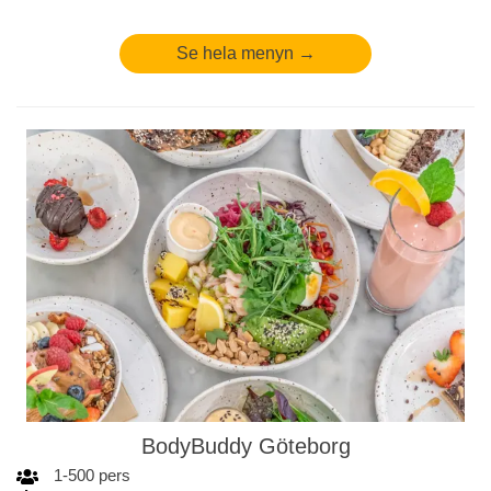
Se hela menyn →
BodyBuddy Göteborg
1
-
500
pers