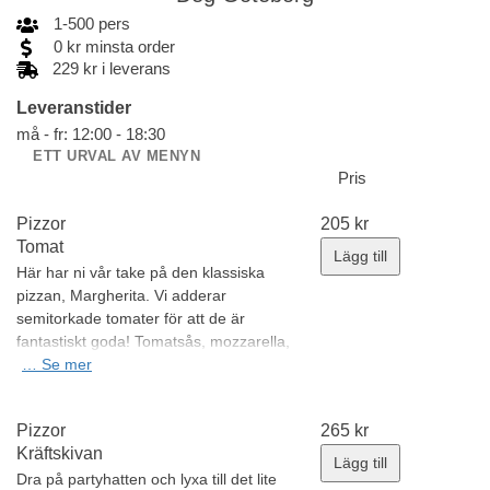
1
-
500
pers
0
kr
minsta order
229 kr i leverans
Leveranstider
må - fr: 12:00 - 18:30
ETT URVAL AV MENYN
Pris
Pizzor
205
kr
Tomat
Lägg till
Här har ni vår take på den klassiska
pizzan, Margherita. Vi adderar
semitorkade tomater för att de är
fantastiskt goda! Tomatsås, mozzarella,
semitorkade tomater & basilika.
…
Se mer
(Kan
beställas glutenfri samt vegansk).
Allergener:
gluten, laktos, mjölk
Pizzor
265
kr
Minsta antal: 1 st
Kräftskivan
Lägg till
Dra på partyhatten och lyxa till det lite