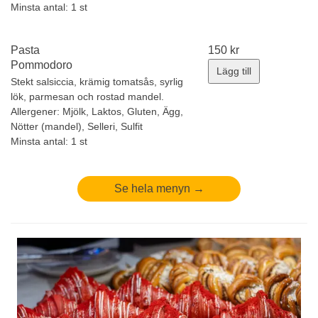
Minsta antal: 1 st
Pasta
150
kr
Pommodoro
Lägg till
Stekt salsiccia, krämig tomatsås, syrlig
lök, parmesan och rostad mandel.
Allergener:
Mjölk, Laktos, Gluten, Ägg,
Nötter (mandel), Selleri, Sulfit
Minsta antal: 1 st
Se hela menyn →