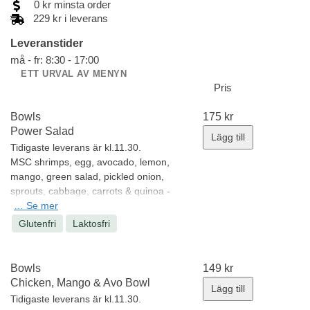
0
kr
minsta order
229 kr i leverans
Leveranstider
må - fr: 8:30 - 17:00
ETT URVAL AV MENYN
Pris
Bowls
175
kr
Power Salad
Lägg till
Tidigaste leverans är kl.11.30.
MSC shrimps, egg, avocado, lemon,
mango, green salad, pickled onion,
sprouts, cabbage, carrots & quinoa -
topped with coriander, pomegranate,
…
Se mer
peanuts, pea shoots and a ginger-
Glutenfri
Laktosfri
sesame & chili mayonnaise.
Allergener:
Jordnötter, Kräftdjur,
Sesamfrön, Sojabönor, Ägg
Bowls
149
kr
Minsta antal: 1 st
Chicken, Mango & Avo Bowl
Lägg till
Tidigaste leverans är kl.11.30
.