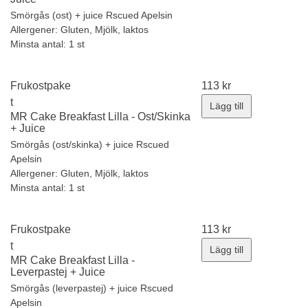
Smörgås (ost) + juice Rscued Apelsin
Allergener:
Gluten, Mjölk, laktos
Minsta antal: 1 st
Frukostpake
113
kr
t
Lägg till
MR Cake Breakfast Lilla - Ost/Skinka
+ Juice
Smörgås (ost/skinka) + juice Rscued
Apelsin
Allergener:
Gluten, Mjölk, laktos
Minsta antal: 1 st
Frukostpake
113
kr
t
Lägg till
MR Cake Breakfast Lilla -
Leverpastej + Juice
Smörgås (leverpastej) + juice Rscued
Apelsin