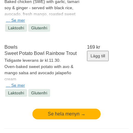
Baked chicken (SWE) with garlic, tamari
soy & ginger - served with black rice,
avocado, fresh mango, roasted sweet
corn, green salad, pickled onion,
…
Se mer
coriander, carrot, cabbage, sprouts,
Laktosfri
Glutenfri
pomegranate, peanuts, pea shoots &
coconut dressing and a ginger- sesame
& chili mayonnaise
Bowls
169
kr
Allergener:
Jordnötter, Sesamfrön,
Sweet Potato Bowl Rainbow Trout
Lägg till
Sojabönor, Ägg, Nötter
Tidigaste leverans är kl.11.30.
Minsta antal: 1 st
Oven-baked sweet potato with avo &
mango salsa and avocado jalapeño
cream
Allergener:
…
Se mer
ej angivna
Minsta antal: 1 st
Laktosfri
Glutenfri
Se hela menyn →