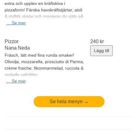
extra och upplev en kräftskiva i
pizzaform! Färska havskräftstjärtar, aioli
& rödlök skalar och monterar du själv på
din gräddade pizzabotten med
…
Se mer
biancosås, västerbottenost & citron".
Allergener:
gluten, mjölk, laktos, skaldjur
Pizzor
240
kr
Minsta antal: 1 st
Nana Neda
Lägg till
Fräsch, lätt med fina runda smaker!
Olivolja, mozzarella, prosciutto di Parma,
crème fraiche, fikonmarmelad, ruccola &
rostade valnötter.
Allergener:
…
Se mer
valnötter, mjölk, laktos, gluten
Minsta antal: 1 st
Se hela menyn →