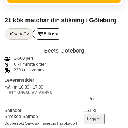
21 kök matchar din sökning i Göteborg
tune
Visa allt
Filtrera
Beets Göteborg
1
-
500
pers
0
kr
minsta order
229 kr i leverans
Leveranstider
må - fr: 10:30 - 17:00
ETT URVAL AV MENYN
Pris
Sallader
151
kr
Smoked Salmon
Lägg till
Dubbelrökt Savolax | svartris | avokado |