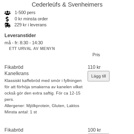
Cederleüfs & Svenheimers
1
-
500
pers
0
kr
minsta order
229 kr i leverans
Leveranstider
må - fr: 8:30 - 14:30
ETT URVAL AV MENYN
Pris
Fikabröd
110
kr
Kanelkrans
Lägg till
Klassiskt kaffebröd med smör i fyllningen
för att förhöja smakerna av kanelen vilket
också gör den extra saftig. För ca 12-15
pers.
Allergener:
Mjölkprotein, Gluten, Laktos
Minsta antal: 1 st
Fikabröd
100
kr