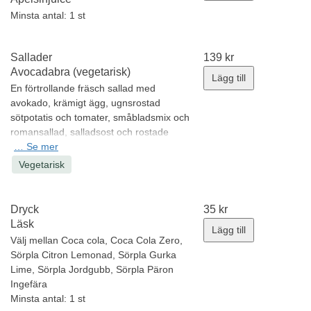
Minsta antal: 1 st
Sallader
139
kr
Avocadabra (vegetarisk)
Lägg till
En förtrollande fräsch sallad med
avokado, krämigt ägg, ugnsrostad
sötpotatis och tomater, småbladsmix och
romansallad, salladsost och rostade
mandlar, toppad med balsamico-
…
Se mer
vinägrett.
Vegetarisk
Allergener:
ägg, nötter (mandel),
mjölkprotein, laktos
Minsta antal: 1 st
Dryck
35
kr
Läsk
Lägg till
Välj mellan Coca cola, Coca Cola Zero,
Sörpla Citron Lemonad, Sörpla Gurka
Lime, Sörpla Jordgubb, Sörpla Päron
Ingefära
Minsta antal: 1 st