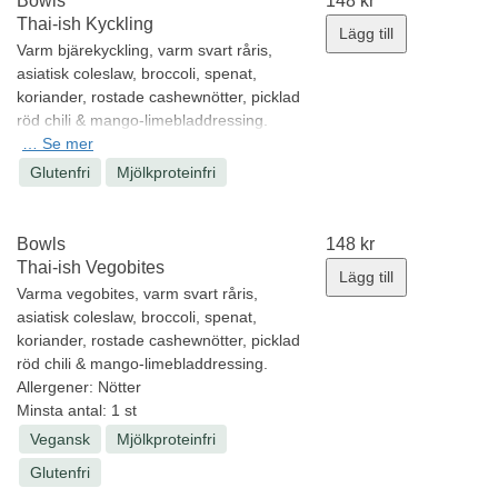
Bowls
148
kr
Thai-ish Kyckling
Lägg till
Varm bjärekyckling, varm svart råris,
asiatisk coleslaw, broccoli, spenat,
koriander, rostade cashewnötter, picklad
röd chili & mango-limebladdressing.
Allergener:
…
Se mer
Nötter, Soja, Sesam
Minsta antal: 1 st
Glutenfri
Mjölkproteinfri
Bowls
148
kr
Thai-ish Vegobites
Lägg till
Varma vegobites, varm svart råris,
asiatisk coleslaw, broccoli, spenat,
koriander, rostade cashewnötter, picklad
röd chili & mango-limebladdressing.
Allergener:
Nötter
Minsta antal: 1 st
Vegansk
Mjölkproteinfri
Glutenfri