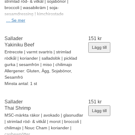
strimlad röd- & vitkål | sojabönor |
broccoli | wasabikräm | soja-
sesamdressing | kimchirostade
sesamfrön
…
Se mer
Allergener:
Gluten, Fisk, Sojabönor,
Senap, Sesamfrön
Sallader
151
kr
Minsta antal: 1 st
Yakiniku Beef
Lägg till
Entrecote | varmt svartris | strimlad
rödkål | koriander | salladslök | picklad
gurka | sesamfrön | miso | chilimajo
Allergener:
Gluten, Ägg, Sojabönor,
Sesamfrö
Minsta antal: 1 st
Sallader
151
kr
Thai Shrimp
Lägg till
MSC-märkta räkor | avokado | glasnudlar
| strimlad röd- & vitkål | morot | broccoli |
chilimajo | Nouc Cham | koriander |
cashewnötter