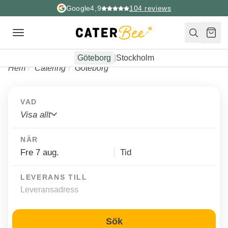
Google
4,9
104
reviews
Toggle
navigation
Göteborg
|
Stockholm
Hem
Catering
Göteborg
VAD
Visa allt
NÄR
LEVERANS TILL
Sök