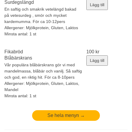
Surdegslängd
Lägg till
En saftig och smakrik vetelängd bakad
på vetesurdeg , smör och mycket
kardemumma. För ca 10-12pers
Allergener:
Mjölkprotein, Gluten, Laktos
Minsta antal: 1 st
Fikabröd
100
kr
Blåbärskrans
Lägg till
Vår populära blåbärskrans gör vi med
mandelmassa, blåbär och vanilj. Så saftig
och god, en riktig hit. För ca 8-10pers
Allergener:
Mjölkprotein, Gluten, Laktos,
Mandel
Minsta antal: 1 st
Se hela menyn →