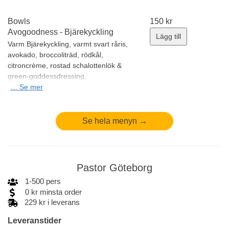
Bowls
150
kr
Avogoodness - Bjärekyckling
Lägg till
Varm Bjärekyckling, varmt svart råris,
avokado, broccoliträd, rödkål,
citroncrème, rostad schalottenlök &
green-goddessdressing.
Allergener:
…
Se mer
Sulfit, Soja, Senap, Mjölk &
Laktos
Minsta antal: 1 st
Se hela menyn →
Pastor Göteborg
1
-
500
pers
0
kr
minsta order
229 kr i leverans
Leveranstider