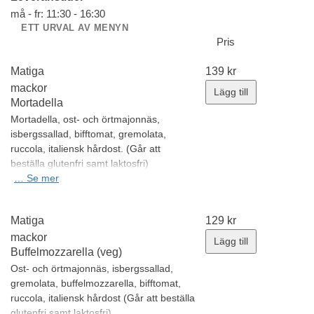
må - fr: 11:30 - 16:30
ETT URVAL AV MENYN
Pris
Matiga
139
kr
mackor
Lägg till
Mortadella
Mortadella, ost- och örtmajonnäs,
isbergssallad, bifftomat, gremolata,
ruccola, italiensk hårdost.
(Går att
beställa glutenfri samt laktosfri)
Allergener:
…
Se mer
Mjölk, laktos, gluten, nötter
Minsta antal: 1 st
Matiga
129
kr
mackor
Lägg till
Buffelmozzarella (veg)
Ost- och örtmajonnäs, isbergssallad,
gremolata, buffelmozzarella, bifftomat,
ruccola, italiensk hårdost
(Går att beställa
glutenfri samt laktosfri)