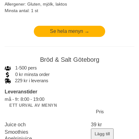
Allergener:
Gluten, mjölk, laktos
Minsta antal: 1 st
Se hela menyn →
Bröd & Salt Göteborg
1
-
500
pers
0
kr
minsta order
229 kr i leverans
Leveranstider
må - fr: 8:00 - 19:00
ETT URVAL AV MENYN
Pris
Juice och
39
kr
Smoothies
Lägg till
Apelsinjuice