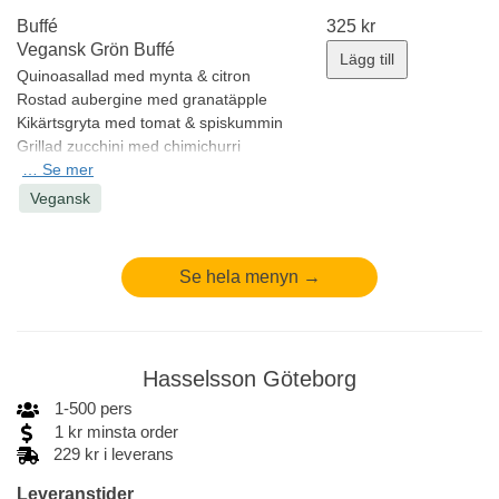
Focaccia & aioli (
gluten, ägg
)
Buffé
325
kr
Minsta antal: 10 st
Vegansk Grön Buffé
Lägg till
Quinoasallad med mynta & citron
Rostad aubergine med granatäpple
Kikärtsgryta med tomat & spiskummin
Grillad zucchini med chimichurri
Sötpotatis med tahinidressing (
…
Se mer
sesam
)
Vegansk focaccia & olivolja (
gluten
)
Vegansk
Minsta antal: 10 st
Se hela menyn →
Hasselsson Göteborg
1
-
500
pers
1
kr
minsta order
229 kr i leverans
Leveranstider