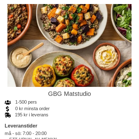
GBG Matstudio
1
-
500
pers
0
kr
minsta order
195 kr i leverans
Leveranstider
må - sö: 7:00 - 20:00