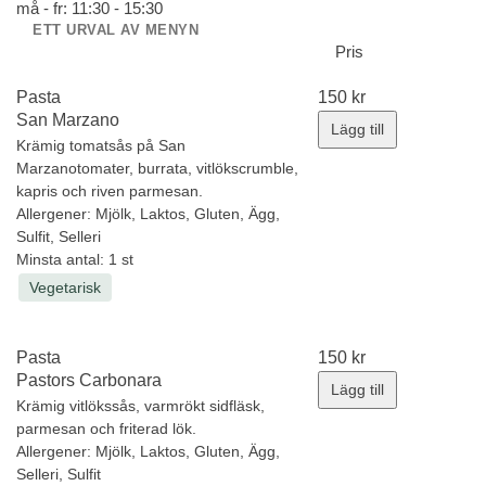
må - fr: 11:30 - 15:30
ETT URVAL AV MENYN
Pris
Pasta
150
kr
San Marzano
Lägg till
Krämig tomatsås på San
Marzanotomater, burrata, vitlökscrumble,
kapris och riven parmesan.
Allergener:
Mjölk, Laktos, Gluten, Ägg,
Sulfit, Selleri
Minsta antal: 1 st
Vegetarisk
Pasta
150
kr
Pastors Carbonara
Lägg till
Krämig vitlökssås, varmrökt sidfläsk,
parmesan och friterad lök.
Allergener:
Mjölk, Laktos, Gluten, Ägg,
Selleri, Sulfit