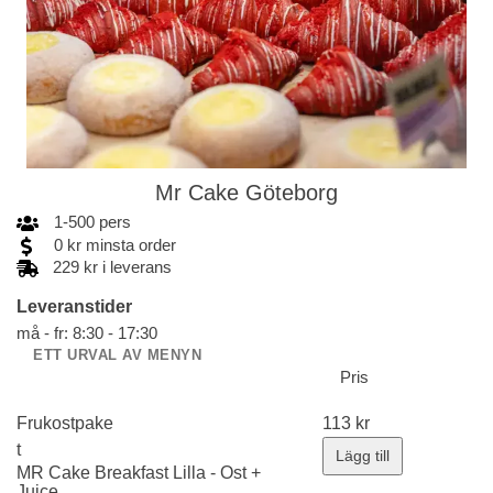
Mr Cake Göteborg
1
-
500
pers
0
kr
minsta order
229 kr i leverans
Leveranstider
må - fr: 8:30 - 17:30
ETT URVAL AV MENYN
Pris
Frukostpake
113
kr
t
Lägg till
MR Cake Breakfast Lilla - Ost +
Juice