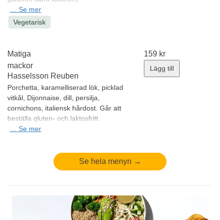
Allergener:
…
Se mer
Mjölk, laktos, gluten
Minsta antal: 1 st
Vegetarisk
Matiga
159
kr
mackor
Lägg till
Hasselsson Reuben
Porchetta, karamelliserad lök, picklad
vitkål, Dijonnaise, dill, persilja,
cornichons, italiensk hårdost.
Går att
beställa gluten- och laktosfritt.
Allergener:
…
Se mer
Mjölk, laktos, gluten, senap
Minsta antal: 1 st
Se hela menyn →