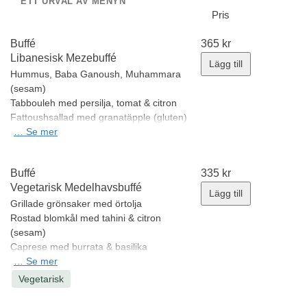
ETT URVAL AV MENYN
Pris
Buffé
365
kr
Libanesisk Mezebuffé
Lägg till
Hummus, Baba Ganoush, Muhammara
(
sesam
)
Tabbouleh med persilja, tomat & citron
Fattoushsallad med granatäpple (
gluten
)
Grillad kyckling shawarma
…
Se mer
Lammkofta med tahinisås (
sesam
)
Falafel med picklad rödlök
Buffé
335
kr
Libanesiskt bröd & vitlökskräm (
gluten,
Vegetarisk Medelhavsbuffé
mjölkprotein
)
Lägg till
Minsta antal: 10 st
Grillade grönsaker med örtolja
Rostad blomkål med tahini & citron
(
sesam
)
Caprese med burrata & basilika
(
mjölkprotein, laktos
…
Se mer
)
Sallad på belugalinser & örter
Vegetarisk
Pasta med tomat & mozzarella (
gluten,
mjölkprotein, laktos
)