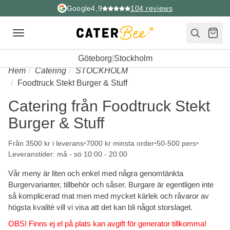
Google
4,9
104
reviews
Toggle
navigation
Göteborg
|
Stockholm
Hem
Catering
STOCKHOLM
Foodtruck Stekt Burger & Stuff
Catering från Foodtruck Stekt
Burger & Stuff
Från 3500 kr i leverans
7000 kr minsta order
50-500 pers
Leveranstider: må - sö 10:00 - 20:00
Vår meny är liten och enkel med några genomtänkta
Burgervarianter, tillbehör och såser. Burgare är egentligen inte
så komplicerad mat men med mycket kärlek och råvaror av
högsta kvalitè vill vi visa att det kan bli något storslaget.
OBS! Finns ej el på plats kan avgift för generator tillkomma!