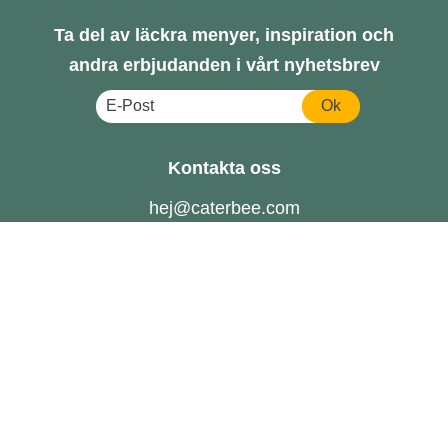
Ta del av läckra menyer, inspiration och
andra erbjudanden i vårt nyhetsbrev
Ok
Kontakta oss
hej@caterbee.com
Tel: 08- 888 111
Följ oss
Catering till företag