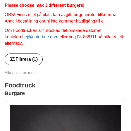
Please choose max 3 different burgers!
OBS! Finns ej el på plats kan avgift för generator tillkomma!
Ange i beställning om ni inte kommer ha tillgång till el!
Om Foodtrucken är fullbokad det önskade datumet
kontakta
hej@caterbee.com
eller ring 08-888111 så hittar vi ett
alternativ.
tune
Filtrera
(1)
Alla priser ex.moms
Foodtruck
Burgare