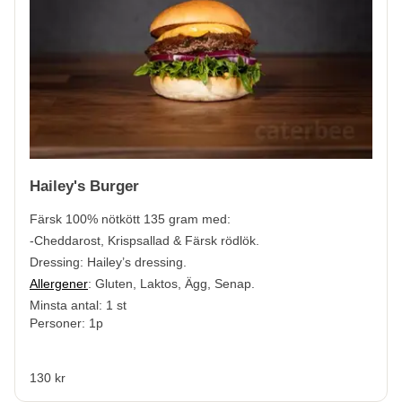
Hailey's Burger
Färsk 100% nötkött
135 gram med:
-Cheddarost, Krispsallad & Färsk rödlök.
Dressing: Hailey’s dressing.
Allergener
:
Gluten, Laktos, Ägg, Senap.
Minsta antal: 1 st
Personer: 1p
130 kr