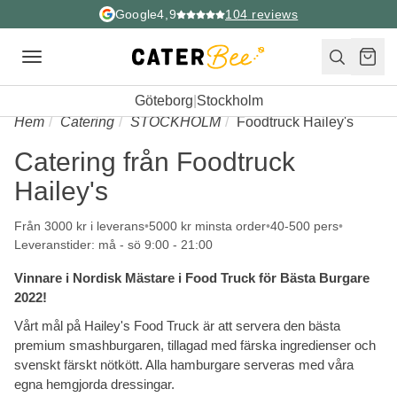
Google
4,9
104
reviews
Toggle
navigation
Göteborg
|
Stockholm
Hem
Catering
STOCKHOLM
Foodtruck Hailey's
Catering från Foodtruck
Hailey's
Från 3000 kr i leverans
5000 kr minsta order
40-500 pers
Leveranstider: må - sö 9:00 - 21:00
Vinnare i Nordisk Mästare i Food Truck för Bästa Burgare
2022!
Vårt mål på Hailey's Food Truck är att servera den bästa
premium smashburgaren, tillagad med färska ingredienser och
svenskt färskt nötkött. Alla hamburgare serveras med våra
egna hemgjorda dressingar.