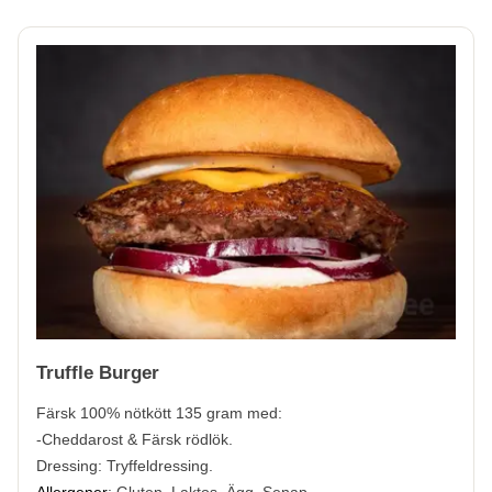
Truffle Burger
Färsk 100% nötkött
135 gram med:
-Cheddarost & Färsk rödlök.
Dressing: Tryffeldressing.
Allergener
:
Gluten, Laktos, Ägg, Senap.