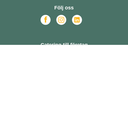
Följ oss
Catering till företag
FAQ
Om oss
Hållbarhet
Hur funkar det?
Offert
Beställ online
Allmänna villkor
Online Dispute Resolution
Har du ett cateringkök?