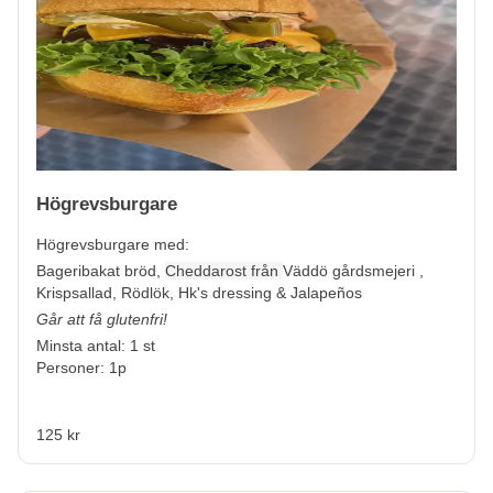
Högrevsburgare
Högrevsburgare med:
Bageribakat bröd,
Cheddarost från
Väddö gårdsmejeri ,
Krispsallad, Rödlök, Hk's dressing & Jalapeños
Går att få glutenfri!
Minsta antal: 1 st
Personer: 1p
125 kr