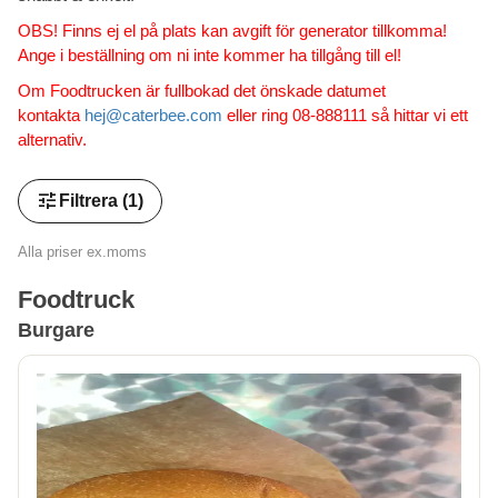
OBS! Finns ej el på plats kan avgift för generator tillkomma!
Ange i beställning om ni inte kommer ha tillgång till el!
Om Foodtrucken är fullbokad det önskade datumet
kontakta
hej@caterbee.com
eller ring 08-888111 så hittar vi ett
alternativ.
tune
Filtrera
(1)
Alla priser ex.moms
Foodtruck
Burgare