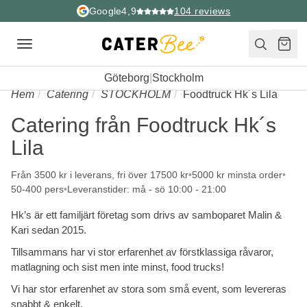
Google
4,9
104
reviews
Toggle
navigation
Göteborg
|
Stockholm
Hem
Catering
STOCKHOLM
Foodtruck Hk´s Lila
Catering från Foodtruck Hk´s
Lila
Från 3500 kr i leverans, fri över 17500 kr
5000 kr minsta order
50-400 pers
Leveranstider: må - sö 10:00 - 21:00
Hk’s är ett familjärt företag som drivs av samboparet Malin &
Kari sedan 2015.
Tillsammans har vi stor erfarenhet av förstklassiga råvaror,
matlagning och sist men inte minst, food trucks!
Vi har stor erfarenhet av stora som små event, som levereras
snabbt & enkelt.