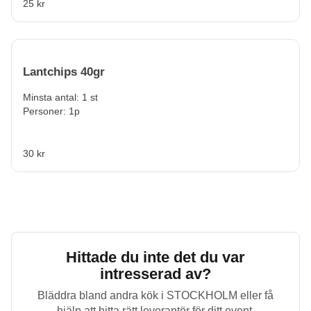
25 kr
Lantchips 40gr
Minsta antal: 1 st
Personer: 1p
30 kr
Hittade du inte det du var
intresserad av?
Bläddra bland andra kök i
STOCKHOLM
eller få
hjälp att hitta rätt leverantör för ditt event.