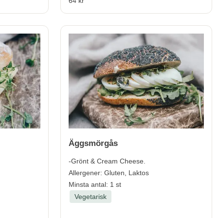
64 kr
Äggsmörgås
-Grönt & Cream Cheese.
Allergener:
Gluten, Laktos
Minsta antal: 1 st
Vegetarisk