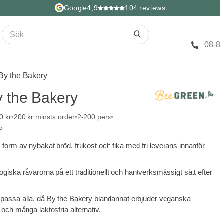
Google
4,9
104
reviews
08-
By the Bakery
y the Bakery
0 kr
200 kr minsta order
2-200 pers
5
 form av nybakat bröd, frukost och fika med fri leverans innanför
iska råvarorna på ett traditionellt och hantverksmässigt sätt efter
t passa alla, då By the Bakery blandannat erbjuder veganska
 och många laktosfria alternativ.