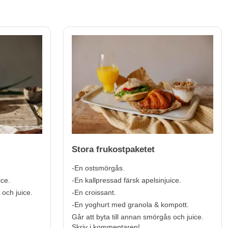
Stora frukostpaketet
-En ostsmörgås.
ice.
-En kallpressad färsk apelsinjuice.
 och juice.
-En croissant.
-En yoghurt med granola & kompott.
Går att byta till annan smörgås och juice.
Skriv i kommentaren!