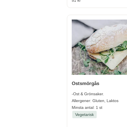
51 kr
Ostsmörgås
-Ost & Grönsaker.
Allergener:
Gluten, Laktos
Minsta antal: 1 st
Vegetarisk