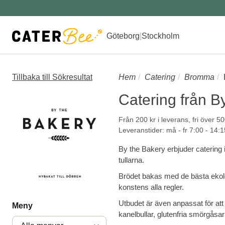
Göteborg
|
Stockholm
Tillbaka till Sökresultat
Hem
Catering
Bromma
Catering från B
Från 200 kr i leverans, fri över 50
Leveranstider: må - fr 7:00 - 14:1
By the Bakery erbjuder catering i
tullarna.
Brödet bakas med de bästa ekolog
konstens alla regler.
Utbudet är även anpassat för at
Meny
kanelbullar, glutenfria smörgåsar