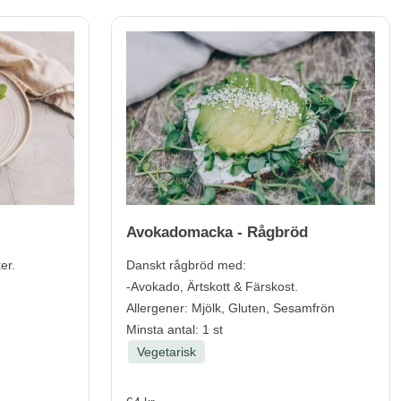
Avokadomacka - Rågbröd
er.
Danskt rågbröd med:
-Avokado, Ärtskott & Färskost.
Allergener:
Mjölk, Gluten, Sesamfrön
Minsta antal: 1 st
Vegetarisk