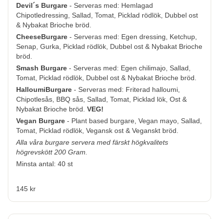
Devil´s Burgare
- Serveras med: Hemlagad
Chipotledressing, Sallad, Tomat, Picklad rödlök, Dubbel ost
& Nybakat Brioche bröd.
CheeseBurgare
- Serveras med: Egen dressing, Ketchup,
Senap, Gurka, Picklad rödlök, Dubbel ost & Nybakat Brioche
bröd.
Smash Burgare
- Serveras med: Egen chilimajo, Sallad,
Tomat, Picklad rödlök, Dubbel ost & Nybakat Brioche bröd.
HalloumiBurgare
- Serveras med: Friterad halloumi,
Chipotlesås, BBQ sås, Sallad, Tomat, Picklad lök, Ost &
Nybakat Brioche bröd.
VEG!
Vegan Burgare
-
Plant based burgare, Vegan mayo, Sallad,
Tomat, Picklad rödlök, Vegansk ost & Veganskt bröd.
Alla våra burgare servera med färskt högkvalitets
högrevskött 200 Gram.
Minsta antal: 40 st
145 kr