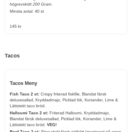
högrevskött 200 Gram.
Minsta antal: 40 st
145 kr
Tacos
Tacos Meny
Fish Taco 2 st:
Crispy friterad fiskfile, Blandat färsk
deluxesallad, Kryddadmajo, Picklad lök, Koriander, Lime &
Lättstekt taco bröd.
Halloumi Taco 2 st:
Friterad Halloumi, Kryddadmajo,
Blandat färsk deluxesallad, Picklad lök, Koriander, Lime &
Lättstekt taco bröd.
VEG!
Beef Taco 2 st:
Slow stekt färsk nötkött (marinerat på egen