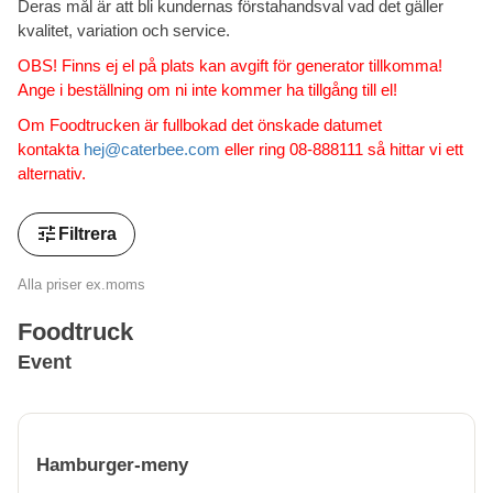
Deras mål är att bli kundernas förstahandsval vad det gäller
kvalitet, variation och service.
OBS! Finns ej el på plats kan avgift för generator tillkomma!
Ange i beställning om ni inte kommer ha tillgång till el!
Om Foodtrucken är fullbokad det önskade datumet
kontakta
hej@caterbee.com
eller ring 08-888111 så hittar vi ett
alternativ.
tune
Filtrera
Alla priser ex.moms
Foodtruck
Event
Hamburger-meny