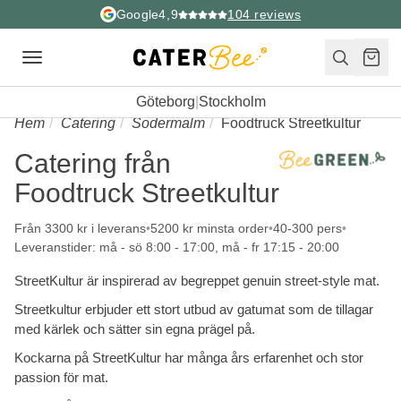
Google
4,9
104
reviews
Toggle
navigation
Göteborg
|
Stockholm
Hem
Catering
Sodermalm
Foodtruck Streetkultur
Catering från
Foodtruck Streetkultur
Från 3300 kr i leverans
5200 kr minsta order
40-300 pers
Leveranstider: må - sö 8:00 - 17:00, må - fr 17:15 - 20:00
StreetKultur är inspirerad av begreppet genuin street-style mat.
Streetkultur erbjuder ett stort utbud av gatumat som de tillagar
med kärlek och sätter sin egna prägel på.
Kockarna på StreetKultur har många års erfarenhet och stor
passion för mat.