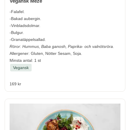
Vegansk Meze
-Falafel.
-Bakad aubergin.
-Vinbladsdolmar.
-Bulgur.
-Granatäppelsallad.
Röror: Hummus, Baba ganosh, Paprika- och valnötsröra.
Allergener:
Gluten, Nötter Sesam, Soja.
Minsta antal: 1 st
Vegansk
169 kr