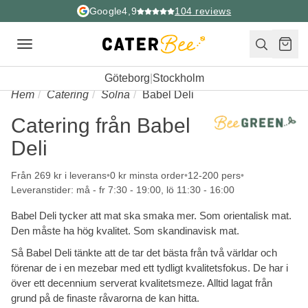
Google
4,9
104
reviews
Toggle
navigation
Göteborg
|
Stockholm
Hem
Catering
Solna
Babel Deli
Catering från Babel
Deli
Från 269 kr i leverans
0 kr minsta order
12-200 pers
Leveranstider: må - fr 7:30 - 19:00, lö 11:30 - 16:00
Babel Deli tycker att mat ska smaka mer. Som orientalisk mat.
Den måste ha hög kvalitet. Som skandinavisk mat.
Så Babel Deli tänkte att de tar det bästa från två världar och
förenar de i en mezebar med ett tydligt kvalitetsfokus. De har i
över ett decennium serverat kvalitetsmeze. Alltid lagat från
grund på de finaste råvarorna de kan hitta.