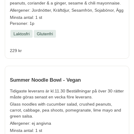
peanuts, coriander & a ginger, sesame & chili mayonnaise.
Allergener:
Jordnötter, Kräftdjur, Sesamfrön, Sojabönor, Ägg
Minsta antal: 1 st
Personer: 1p
Laktosfri
Glutenfri
229 kr
Summer Noodle Bowl - Vegan
Tidigaste leverans är kl.11.30 Beställningar på över 30 rätter
måste göras senast en vecka före leverans.
Glass noodles with cucumber salad, crushed peanuts,
carrot, cabbage, pea shoots, pomegranate, lime mayo and
green salsa.
Allergener:
ej angivna
Minsta antal: 1 st