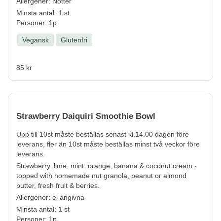
Allergener:
Nötter
Minsta antal: 1 st
Personer: 1p
Vegansk
Glutenfri
85 kr
Strawberry Daiquiri Smoothie Bowl
Upp till 10st måste beställas senast kl.14.00 dagen före
leverans, fler än 10st måste beställas minst två veckor före
leverans.
Strawberry, lime, mint, orange, banana & coconut cream -
topped with homemade nut granola, peanut or almond
butter, fresh fruit & berries.
Allergener:
ej angivna
Minsta antal: 1 st
Personer: 1p