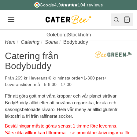
Google
4,9
104
reviews
Toggle
navigation
Göteborg
|
Stockholm
Hem
Catering
Solna
Bodybuddy
Catering från
Bodybuddy
Från 269 kr i leverans
0 kr minsta order
1-300 pers
Leveranstider: må - fr 8:30 - 17:00
För att göra gott mot våra kroppar och vår planet strävar
BodyBuddy alltid efter att använda organiska, lokala och
säsongsbetonade råvaro. Hela vår meny är alltid glutenfri,
laktosfri & fri från raffinerat socker.
Beställningar måste göras senast 1 timme före leverans.
Särskilda villkor kan tillkomma – se produktbeskrivningarna för