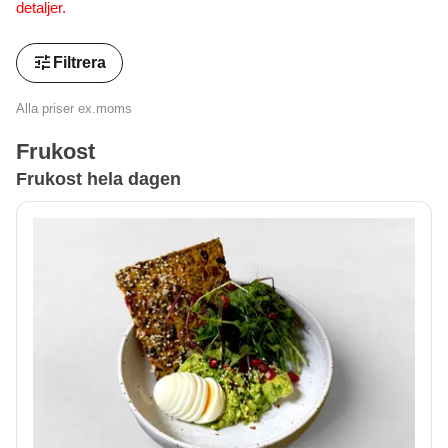
detaljer.
tune
Filtrera
Alla priser ex.moms
Frukost
Frukost hela dagen