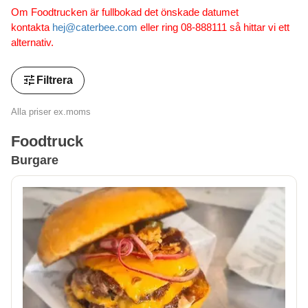
Om Foodtrucken är fullbokad det önskade datumet
kontakta
hej@caterbee.com
eller ring 08-888111 så hittar vi ett
alternativ.
tune
Filtrera
Alla priser ex.moms
Foodtruck
Burgare