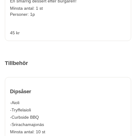
En smarrig dessert efter burgaren!
Minsta antal: 1 st
Personer: 1p
45 kr
Tillbehör
Dipsåser
-Aioli
-Tryffelaioli
-Curbside BBQ
-Srirachamajonäs
Minsta antal: 10 st