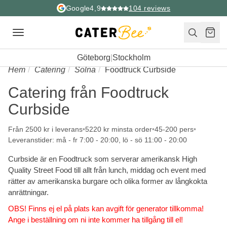
Google
4,9
104
reviews
Toggle
navigation
Göteborg
|
Stockholm
Hem
Catering
Solna
Foodtruck Curbside
Catering från Foodtruck
Curbside
Från 2500 kr i leverans
5220 kr minsta order
45-200 pers
Leveranstider: må - fr 7:00 - 20:00, lö - sö 11:00 - 20:00
Curbside är en Foodtruck som serverar amerikansk High
Quality Street Food till allt från lunch, middag och event med
rätter av amerikanska burgare och olika former av långkokta
anrättningar.
OBS! Finns ej el på plats kan avgift för generator tillkomma!
Ange i beställning om ni inte kommer ha tillgång till el!