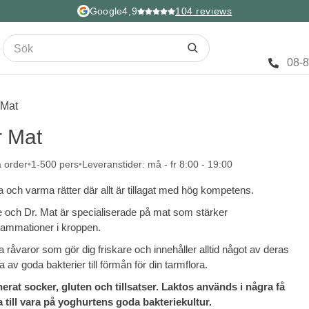
Google
4,9
104
reviews
08-
 Mat
r Mat
a order
1-500 pers
Leveranstider: må - fr 8:00 - 19:00
lla och varma rätter där allt är tillagat med hög kompetens.
e och Dr. Mat är specialiserade på mat som stärker
ammationer i kroppen.
da råvaror som gör dig friskare och innehåller alltid något av deras
av goda bakterier till förmån för din tarmflora.
inerat socker, gluten och tillsatser. Laktos används i några få
ta till vara på yoghurtens goda bakteriekultur.