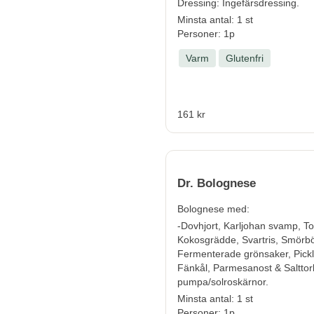
Dressing: Ingefärsdressing.
Minsta antal: 1 st
Personer: 1p
Varm
Glutenfri
161 kr
Dr. Bolognese
Bolognese med:
-Dovhjort, Karljohan svamp, T
Kokosgrädde, Svartris, Smörbön
Fermenterade grönsaker, Pickl
Fänkål, Parmesanost & Saltto
pumpa/solroskärnor.
Minsta antal: 1 st
Personer: 1p