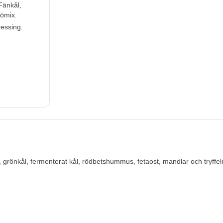
Fänkål,
römix.
ressing.
, grönkål, fermenterat kål, rödbetshummus, fetaost, mandlar och tryffel