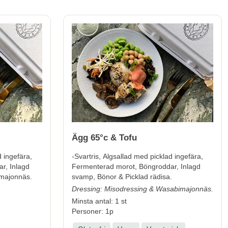
Ägg 65°c & Tofu
d ingefära,
-Svartris, Algsallad med picklad ingefära,
r, Inlagd
Fermenterad morot, Böngroddar, Inlagd
majonnäs.
svamp, Bönor & Picklad rädisa.
Dressing: Misodressing & Wasabimajonnäs.
Minsta antal: 1 st
Personer: 1p