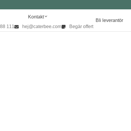
Kontakt
Bli leverantör
888 111
hej@caterbee.com
Begär offert