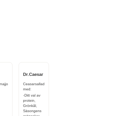
Dr.Caesar
majjo
Ceasarsallad
med:
-Ditt val av
protein,
Grönkål,
Säsongens
grönsaker,