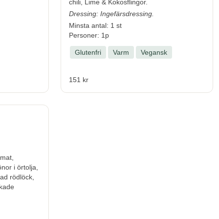
chili, Lime & Kokosflingor.
Dressing: Ingefärsdressing.
Minsta antal: 1 st
Personer: 1p
Glutenfri
Varm
Vegansk
151 kr
omat,
or i örtolja,
ad rödlöck,
rkade