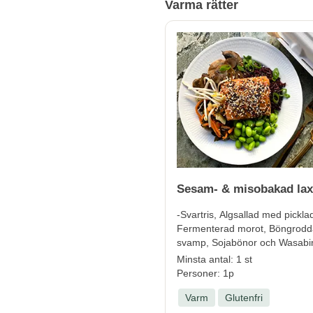
Varma rätter
Sesam- & misobakad lax
-Svartris, Algsallad med pickla
Fermenterad morot, Böngrodda
svamp, Sojabönor och Wasabi
Minsta antal: 1 st
Personer: 1p
Varm
Glutenfri