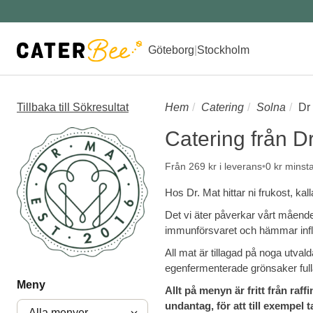
Göteborg
|
Stockholm
Tillbaka till Sökresultat
Hem
Catering
Solna
Dr
Catering från D
Från 269 kr i leverans
0 kr minst
Hos Dr. Mat hittar ni frukost, ka
Det vi äter påverkar vårt måend
immunförsvaret och hämmar infl
All mat är tillagad på noga utval
egenfermenterade grönsaker fulla 
Meny
Allt på menyn är fritt från raff
undantag, för att till exempel 
Alla menyer