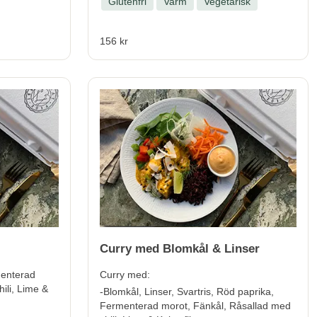
Glutenfri
Varm
Vegetarisk
156 kr
Curry med Blomkål & Linser
menterad
Curry med:
ili, Lime &
-Blomkål, Linser, Svartris, Röd paprika,
Fermenterad morot, Fänkål, Råsallad med