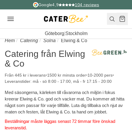
Google
4,9
104
reviews
Toggle
navigation
Göteborg
|
Stockholm
Hem
Catering
Solna
Elwing & Co
Catering från Elwing
& Co
Från 445 kr i leverans
1500 kr minsta order
10-2000 pers
Leveranstider: må - sö 8:00 - 17:00, må - fr 17:15 - 20:00
Med säsongerna, kärleken till råvarorna och miljön i fokus
kreerar Elwing & Co. god och vacker mat. Du kommer att hitta
något som passar för varje tillfälle. Luta dig tillbaka och njut av
maten och festen, låt Elwing & Co. ta hand om jobbet.
Beställningar måste läggas senast 72 timmar före önskad
leveranstid.