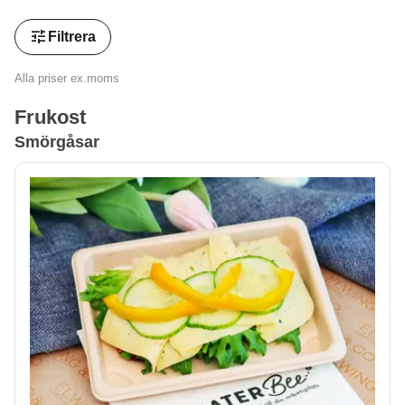
tune
Filtrera
Alla priser ex.moms
Frukost
Smörgåsar