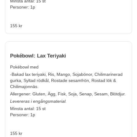
Minsta antal: 15 st
Personer: 1p
155 kr
Pokébowl: Lax Teriyaki
Pokébowl med
-Bakad lax teriyaki, Ris, Mango, Sojabönor, Chilimarinerad
gurka, Syltad rödkål, Rostade sesamfrön, Rostad lök &
Chilimajonnäs.
Allergener:
Gluten, Ägg, Fisk, Soja, Senap, Sesam, Blötdjur.
Levereras i engångsmaterial.
Minsta antal: 15 st
Personer: 1p
155 kr