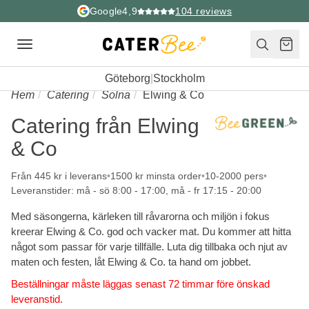
Google
4,9
104
reviews
Toggle
navigation
Göteborg
|
Stockholm
Hem
Catering
Solna
Elwing & Co
Catering från Elwing
& Co
Från 445 kr i leverans
1500 kr minsta order
10-2000 pers
Leveranstider: må - sö 8:00 - 17:00, må - fr 17:15 - 20:00
Med säsongerna, kärleken till råvarorna och miljön i fokus
kreerar Elwing & Co. god och vacker mat. Du kommer att hitta
något som passar för varje tillfälle. Luta dig tillbaka och njut av
maten och festen, låt Elwing & Co. ta hand om jobbet.
Beställningar måste läggas senast 72 timmar före önskad
leveranstid.