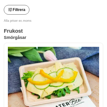
tune
Filtrera
Alla priser ex.moms
Frukost
Smörgåsar