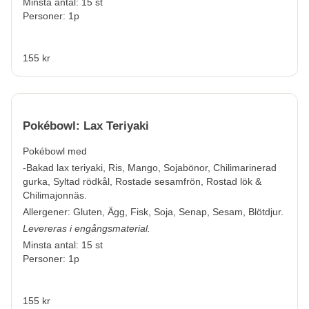
Minsta antal: 15 st
Personer: 1p
155 kr
Pokébowl: Lax Teriyaki
Pokébowl med
-Bakad lax teriyaki, Ris, Mango, Sojabönor, Chilimarinerad
gurka, Syltad rödkål, Rostade sesamfrön, Rostad lök &
Chilimajonnäs.
Allergener:
Gluten, Ägg, Fisk, Soja, Senap, Sesam, Blötdjur.
Levereras i engångsmaterial.
Minsta antal: 15 st
Personer: 1p
155 kr