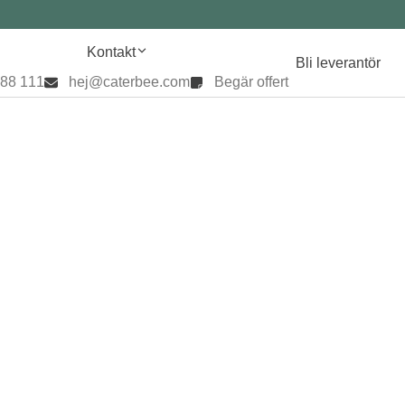
Kontakt
Bli leverantör
888 111
hej@caterbee.com
Begär offert