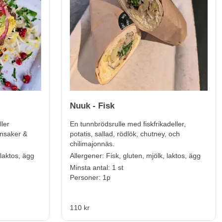
Nuuk - Fisk
ller
En tunnbrödsrulle med fiskfrikadeller,
nsaker &
potatis, sallad, rödlök, chutney, och
chilimajonnäs.
 laktos, ägg
Allerg
ener:
Fisk, gluten, mjölk, laktos, ägg
Minsta antal: 1 st
Personer: 1p
110 kr