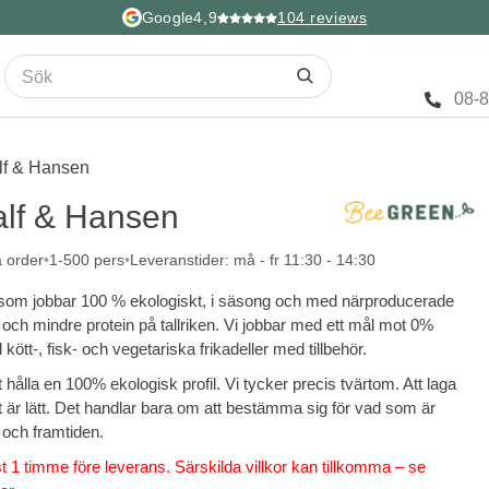
Google
4,9
104
reviews
08-
lf & Hansen
alf & Hansen
a order
1-500 pers
Leveranstider: må - fr 11:30 - 14:30
 som jobbar 100 % ekologiskt, i säsong och med närproducerade
och mindre protein på tallriken. Vi jobbar med ett mål mot 0%
kött-, fisk- och vegetariska frikadeller med tillbehör.
hålla en 100% ekologisk profil. Vi tycker precis tvärtom. Att laga
är lätt. Det handlar bara om att bestämma sig för vad som är
n och framtiden.
 1 timme före leverans. Särskilda villkor kan tillkomma – se