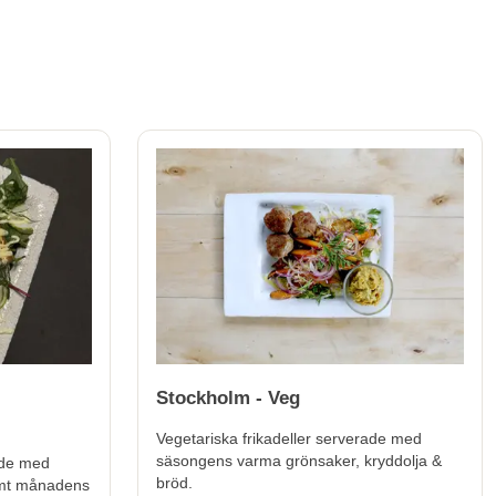
-
Stockholm - Veg
Vegetariska frikadeller serverade med
säsongens varma grönsaker, kryddolja &
ade med
bröd.
amt månadens