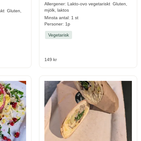
All
e
rgener:
Lakto-ovo vegetariskt
Gluten,
mjölk, laktos
skt
Gluten,
Minsta antal: 1 st
Personer: 1p
Vegetarisk
149 kr