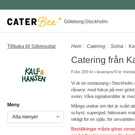
Göteborg
|
Stockholm
Tillbaka till Sökresultat
Hem
Catering
Solna
Ka
Catering från K
Från 269 kr i leverans
0 kr minst
Vi är en restaurang i Stockholm
råvaror, med fokus på mer grönt 
svinn. Våra signaturrätter är med 
Meny
Många undrar om det är svårt att 
schyst, supergod, hälsosam mat 
Alla menyer
viktigt för en själv, för omvärlde
Beställningar måste göras senast