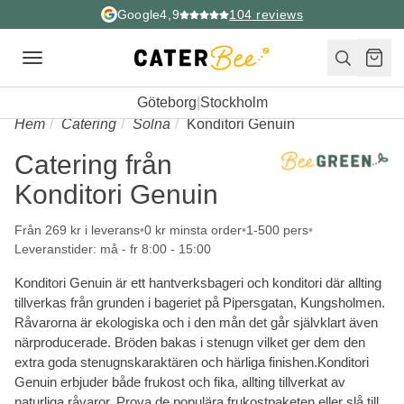
Google
4,9
104
reviews
Toggle
navigation
Göteborg
|
Stockholm
Hem
Catering
Solna
Konditori Genuin
Catering från
Konditori Genuin
Från 269 kr i leverans
0 kr minsta order
1-500 pers
Leveranstider: må - fr 8:00 - 15:00
Konditori Genuin är ett hantverksbageri och konditori där allting
tillverkas från grunden i bageriet på Pipersgatan, Kungsholmen.
Råvarorna är ekologiska och i den mån det går självklart även
närproducerade. Bröden bakas i stenugn vilket ger dem den
extra goda stenugnskaraktären och härliga finishen.Konditori
Genuin erbjuder både frukost och fika, allting tillverkat av
naturliga råvaror. Prova de populära frukostpaketen eller slå till