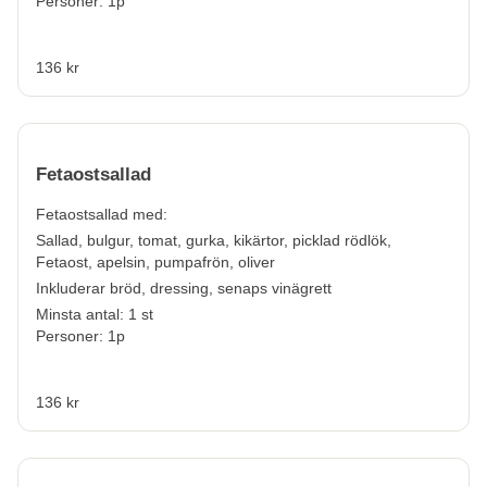
Personer: 1p
136 kr
Fetaostsallad
Fetaostsallad
med:
Sallad, bulgur, tomat, gurka, kikärtor, picklad rödlök
,
Fetaost, apelsin, pumpafrön, oliver
Inkluderar bröd, dressing, senaps vinägrett
Minsta antal: 1 st
Personer: 1p
136 kr