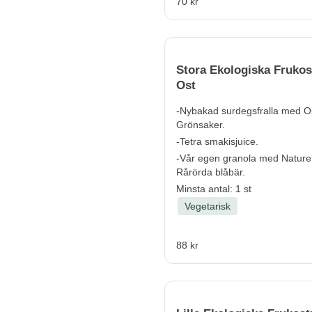
70 kr
Stora Ekologiska Frukos
Ost
-Nybakad surdegsfralla med O
Grönsaker.
-Tetra smakisjuice.
-Vår egen granola med Naturel
Rårörda blåbär.
Minsta antal: 1 st
Vegetarisk
88 kr