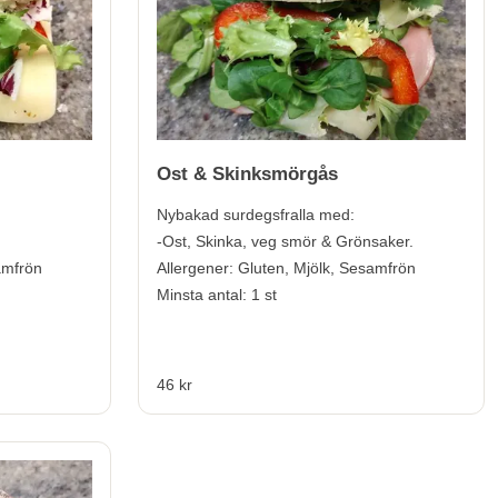
Ost & Skinksmörgås
Nybakad surdegsfralla med:
-Ost, Skinka, veg smör & Grönsaker.
amfrön
Allergener:
Gluten, Mjölk, Sesamfrön
Minsta antal: 1 st
46 kr