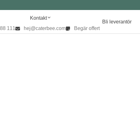
Kontakt
Bli leverantör
888 111
hej@caterbee.com
Begär offert