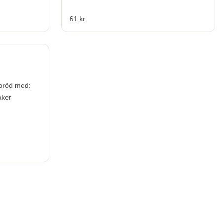
61 kr
bröd med:
aker