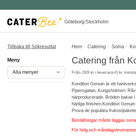
Göteborg
|
Stockholm
Tillbaka till Sökresultat
Hem
Catering
Solna
Ko
Catering från K
Meny
Alla menyer
Från 269 kr i leverans
0 kr minst
Konditori Genuin är ett hantverksb
Pipersgatan, Kungsholmen. Råvar
närproducerade. Bröden bakas i
härliga finishen.Konditori Genuin e
Prova de populära frukostpaketen el
Beställningar måste läggas sena
För helg och måndagsleveranser