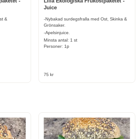
paketet -
Lilla Ekologiska Frukostpaketet -
Juice
st &
-Nybakad surdegsfralla med Ost, Skinka &
Grönsaker.
-Apelsinjuice.
Minsta antal: 1 st
Personer: 1p
75 kr