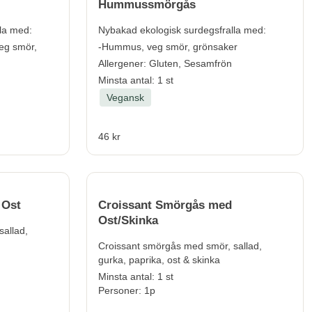
Hummussmörgås
la med:
Nybakad ekologisk surdegsfralla med:
eg smör,
-Hummus, veg smör, grönsaker
Allergener:
Gluten, Sesamfrön
Minsta antal: 1 st
Vegansk
46 kr
 Ost
Croissant Smörgås med
Ost/Skinka
allad,
Croissant smörgås med smör, sallad,
gurka, paprika, ost & skinka
Minsta antal: 1 st
Personer: 1p