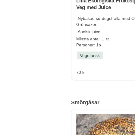
Lilla Ekologiska Frukost
Veg med Juice
-Nybakad surdegsfralla med O
Grönsaker.
-Apelsinjuice.
Minsta antal: 1 st
Personer: 1p
Vegetarisk
70 kr
Smörgåsar