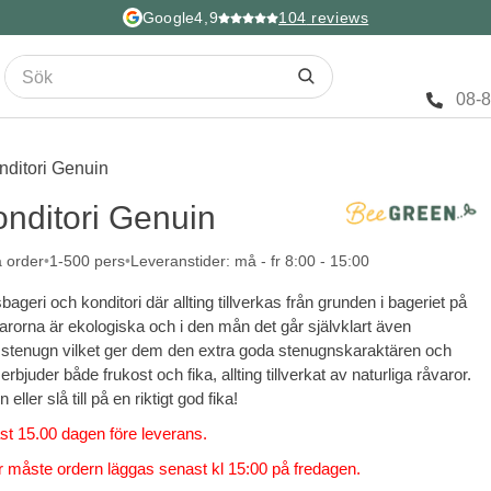
Google
4,9
104
reviews
08-
nditori Genuin
onditori Genuin
a order
1-500 pers
Leveranstider: må - fr 8:00 - 15:00
ageri och konditori där allting tillverkas från grunden i bageriet på
orna är ekologiska och i den mån det går självklart även
 stenugn vilket ger dem den extra goda stenugnskaraktären och
rbjuder både frukost och fika, allting tillverkat av naturliga råvaror.
ler slå till på en riktigt god fika!
st 15.00 dagen före leverans.
 måste ordern läggas senast kl 15:00 på fredagen.