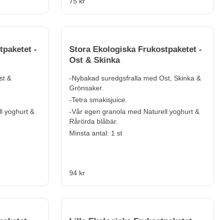
75 kr
tpaketet -
Stora Ekologiska Frukostpaketet -
Ost & Skinka
st &
-Nybakad suredgsfralla med Ost, Skinka &
Grönsaker.
-Tetra smakisjuice.
l yoghurt &
-Vår egen granola med Naturell yoghurt &
Rårörda blåbär.
Minsta antal: 1 st
94 kr