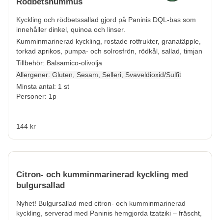
Rödbetshummus
Kyckling och rödbetssallad gjord på Paninis DQL-bas som
innehåller dinkel, quinoa och linser.
Kumminmarinerad kyckling, rostade rotfrukter, granatäpple,
torkad aprikos, pumpa- och solrosfrön, rödkål, sallad, timjan
Tillbehör: Balsamico-olivolja
Allergener:
Gluten, Sesam, Selleri, Svaveldioxid/Sulfit
Minsta antal: 1 st
Personer: 1p
144 kr
Citron- och kumminmarinerad kyckling med
bulgursallad
Nyhet! Bulgursallad med citron- och kumminmarinerad
kyckling, serverad med Paninis hemgjorda tzatziki – fräscht,