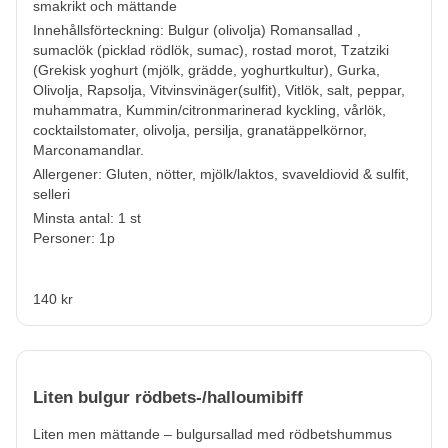
smakrikt och mättande
Innehållsförteckning: Bulgur (olivolja) Romansallad ,
sumaclök (picklad rödlök, sumac), rostad morot,
Tzatziki
(Grekisk yoghurt (mjölk, grädde, yoghurtkultur), Gurka,
Olivolja, Rapsolja, Vitvinsvinäger(sulfit), Vitlök, salt, peppar,
muhammatra, Kummin/citronmarinerad kyckling, vårlök,
cocktailstomater, olivolja, persilja, granatäppelkörnor,
Marconamandlar.
Allergener:
Gluten, nötter, mjölk/laktos, svaveldiovid & sulfit,
selleri
Minsta antal: 1 st
Personer: 1p
140 kr
Liten bulgur rödbets-/halloumibiff
Liten men mättande – bulgursallad med rödbetshummus