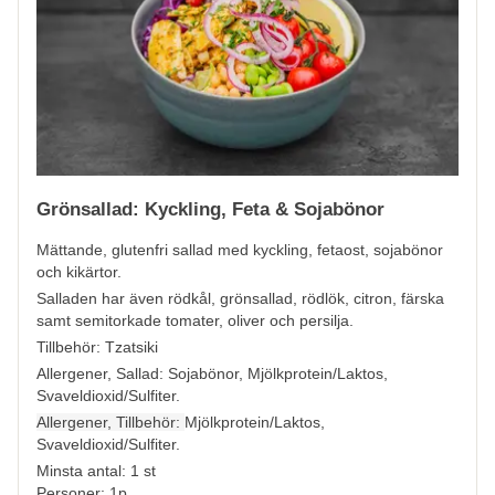
Grönsallad: Kyckling, Feta & Sojabönor
Mättande, glutenfri sallad med kyckling, fetaost, sojabönor
och kikärtor.
Salladen har även rödkål, grönsallad, rödlök, citron, färska
samt semitorkade tomater, oliver och persilja.
Tillbehör: Tzatsiki
Allergener, Sallad:
Sojabönor, Mjölkprotein/Laktos,
Svaveldioxid/Sulfiter.
Allergener, Tillbehör:
Mjölkprotein/Laktos,
Svaveldioxid/Sulfiter.
Minsta antal: 1 st
Personer: 1p