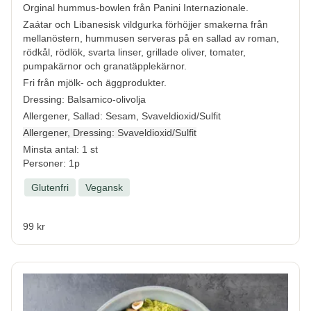
Orginal hummus-bowlen från Panini Internazionale.
Zaátar och Libanesisk vildgurka förhöjjer smakerna från
mellanöstern, hummusen serveras på en sallad av roman,
rödkål, rödlök, svarta linser, grillade oliver, tomater,
pumpakärnor och granatäpplekärnor.
Fri från mjölk- och äggprodukter.
Dressing: Balsamico-olivolja
Allergener, Sallad:
Sesam, Svaveldioxid/Sulfit
Allergener, Dressing:
Svaveldioxid/Sulfit
Minsta antal: 1 st
Personer: 1p
Glutenfri
Vegansk
99 kr