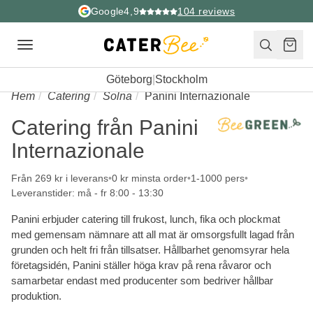
Google
4,9
104
reviews
Toggle
navigation
Göteborg
|
Stockholm
Hem
Catering
Solna
Panini Internazionale
Catering från Panini
Internazionale
Från 269 kr i leverans
0 kr minsta order
1-1000 pers
Leveranstider: må - fr 8:00 - 13:30
Panini erbjuder catering till frukost, lunch, fika och plockmat
med gemensam nämnare att all mat är omsorgsfullt lagad från
grunden och helt fri från tillsatser. Hållbarhet genomsyrar hela
företagsidén, Panini ställer höga krav på rena råvaror och
samarbetar endast med producenter som bedriver hållbar
produktion.