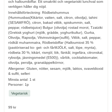
och halloumibiffar. Ett smakrikt och vegetariskt lunchval som
verkligen håller dig nöjd.
Innehållsförteckning: Rödbetshummus
(Hummusbas(Kikärtor, vatten, salt, citron, olivolja), tahini
(SESAMFRÖ), citron, bakad vitlök, spiskummin, salt,
peppar, rödbetsjuice) Bulgur (olivolja) rostad morot, Tzatziki
(Grekisk yoghurt (mjölk, grädde, yoghurtkultur), Gurka,
Olivolja, Rapsolja, Vitvinsvinäger(sulfit), Vitlök, salt, peppar,
rödkål muhammatra, Rödbetsbiffar (Halloumiost 35 %
(pastöriserad ko- get- och fårMJÖLK, salt, löpe, mynta),
rödbeta 30 %, kikärt, rismjöl, lök, fänkål, ingefära, citronskal,
rybsolja, jäsningsmedel (E500)), vårlök, cocktailstomater,
olivolja, persilja, granatäppelkörnor,
Allergener:
Gluten, nötter, sesam, mjölk, laktos, svaveldioxid
& sulfit, selleri
Minsta antal: 1 st
Personer: 1p
Vegetarisk
99 kr