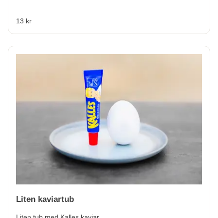
13 kr
Liten kaviartub
Liten tub med Kalles kaviar.