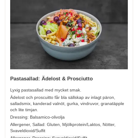
Pastasallad: Ädelost & Prosciutto
Lyxig pastasallad med mycket smak.
Ädelost och proscuitto får bla sällskap av inlagt päron,
salladsmix, kanderad valnöt, gurka, vindruvor, granatäpple
och lite timjan.
Dressing: Balsamico-olivolja
Allergener, Sallad:
Gluten, Mjölkprotein/Laktos, Nötter,
Svaveldioxid/Sulfit
Allergener, Dressing:
Svaveldioxid/Sulfit