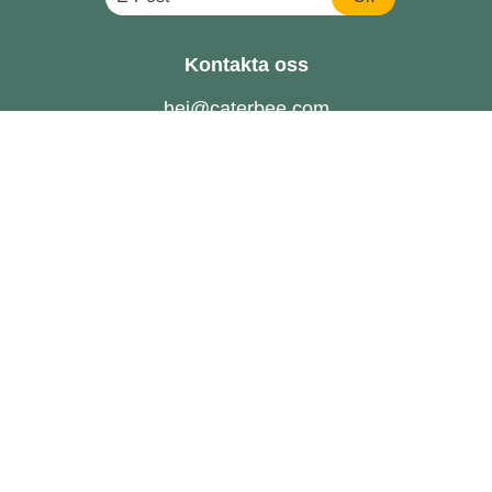
Kontakta oss
hej@caterbee.com
Tel: 08- 888 111
Följ oss
Catering till företag
FAQ
Om oss
Hållbarhet