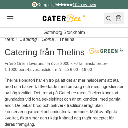
Google
4,9
104
reviews
Toggle
navigation
Göteborg
|
Stockholm
Hem
Catering
Solna
Thelins
Catering från Thelins
Från 215 kr i leverans, fri över 2000 kr
0 kr minsta order
1-1000 pers
Leveranstider: må - sö 6:00 - 18:00
Thelins konditori har en tro på att det är mer hälsosamt att äta
bröd och bakverk tillverkade med omsorg och med ingredienser
av hög kvalitet. Det tror vi på Caterbee med. Thelins konditori
grundades vid förra sekelskiftet och är ett konditori med gamla
anor. De bakar bröd och bakverk traditionsenligt utan
konserveringsmedel och industriella metoder. Mjöl av högsta
kvalitet, äkta smör och riktigt knådad deg utgör receptet för
deras framgång.