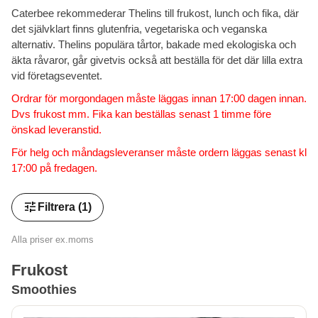
Caterbee rekommederar Thelins till frukost, lunch och fika, där
det självklart finns glutenfria, vegetariska och veganska
alternativ. Thelins populära tårtor, bakade med ekologiska och
äkta råvaror, går givetvis också att beställa för det där lilla extra
vid företagseventet.
Ordrar för morgondagen måste läggas innan 17:00 dagen innan.
Dvs frukost mm. Fika kan beställas senast 1 timme före
önskad leveranstid.
För helg och måndagsleveranser måste ordern läggas senast kl
17:00 på fredagen.
tune
Filtrera
(1)
Alla priser ex.moms
Frukost
Smoothies