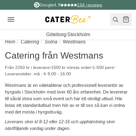
Google
4,9
104
reviews
Toggle
navigation
Göteborg
|
Stockholm
Hem
Catering
Solna
Westmans
Catering från Westmans
Från 2250 kr i leverans
1500 kr minsta order
1-500 pers
Leveranstider: må - fr 8:00 - 16:00
Westmans är en väletablerar och professionell leverantör av
hyrgods i Stockholm med över 60 års erfarenhet. De levererar
till såväl stora som små event och har ett otroligt utbud. Här
listas ett standardutbud men hör av er till oss så kan vi ordna
med det mesta i hyrgodsväg.
Leverans sker kl 8-12 eller 12-16 och upphämtning sker
nästföljande vardag under dagen.