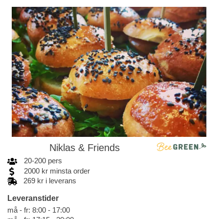
Niklas & Friends
20
-
200
pers
2000
kr
minsta order
269 kr i leverans
Leveranstider
må - fr: 8:00 - 17:00