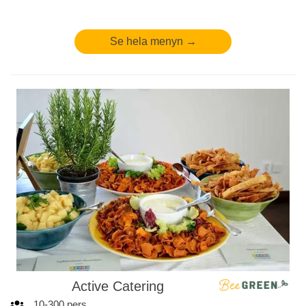
Se hela menyn →
Active Catering
10
-
300
pers