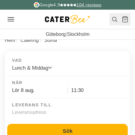
Google
4,9
104
reviews
Toggle
navigation
Göteborg
|
Stockholm
Hem
Catering
Solna
VAD
Lunch & Middag
NÄR
LEVERANS TILL
Sök