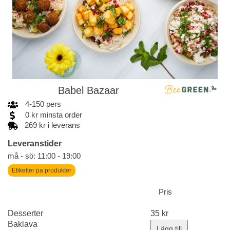
Babel Bazaar
4
-
150
pers
0
kr
minsta order
269 kr i leverans
Leveranstider
må - sö: 11:00 - 19:00
Etiketter pa produkter
Pris
Desserter
35
kr
Baklava
Lägg till