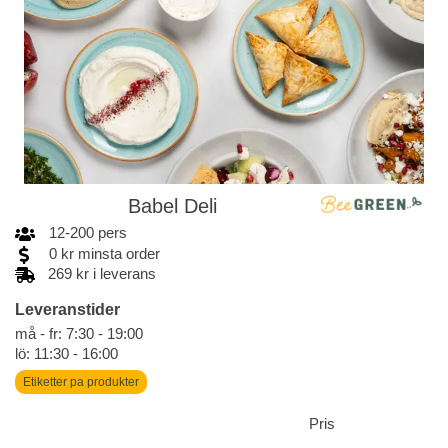
Babel Deli
12
-
200
pers
0
kr
minsta order
269 kr i leverans
Leveranstider
må - fr: 7:30 - 19:00
lö: 11:30 - 16:00
Etiketter pa produkter
Pris