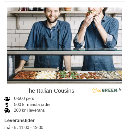
The Italian Cousins
0
-
500
pers
500
kr
minsta order
269 kr i leverans
Leveranstider
må - fr: 11:00 - 19:00