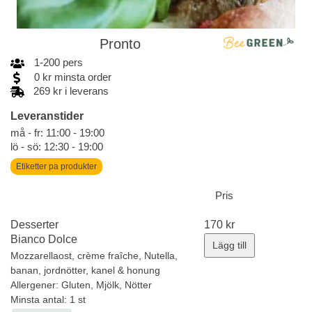
Pronto
1
-
200
pers
0
kr
minsta order
269 kr i leverans
Leveranstider
må - fr: 11:00 - 19:00
lö - sö: 12:30 - 19:00
Etiketter pa produkter
Pris
Desserter
170
kr
Bianco Dolce
Lägg till
Mozzarellaost, crème fraîche, Nutella,
banan, jordnötter, kanel & honung
Allergener:
Gluten, Mjölk, Nötter
Minsta antal: 1 st