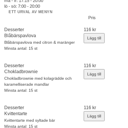
må - fr: 17:15 - 20:00
lö - sö: 7:00 - 20:00
ETT URVAL AV MENYN
Pris
Desserter
116
kr
Blåbärspavlova
Lägg till
Blåbärspavlova med citron & maränger
Minsta antal: 15 st
Desserter
116
kr
Chokladbrownie
Lägg till
Chokladbrownie med kolagrädde och
karamelliserade mandlar
Minsta antal: 15 st
Desserter
116
kr
Kvittentarte
Lägg till
Kvittentarte med syltade bär
Minsta antal: 15 st