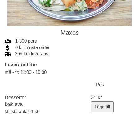
Maxos
1
-
300
pers
0
kr
minsta order
269 kr i leverans
Leveranstider
må - fr: 11:00 - 19:00
Pris
Desserter
35
kr
Baklava
Lägg till
Minsta antal: 1 st