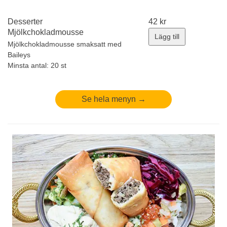
Desserter
42
kr
Mjölkchokladmousse
Lägg till
Mjölkchokladmousse smaksatt med
Baileys
Minsta antal: 20 st
Se hela menyn →