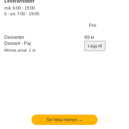
Leveranstider
må: 6:00 - 19:00
ti - sö: 7:00 - 19:00
Pris
Desserter
69
kr
Dessert - Paj
Lägg till
Minsta antal: 1 st
Se hela menyn →