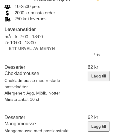
10
-
2500
pers
2000
kr
minsta order
250 kr i leverans
Leveranstider
må - fr: 7:00 - 18:00
lö: 10:00 - 18:00
ETT URVAL AV MENYN
Pris
Desserter
62
kr
Chokladmousse
Lägg till
Chokladmousse med rostade
hasselnötter
Allergener:
Ägg, Mjölk, Nötter
Minsta antal: 10 st
Desserter
62
kr
Mangomousse
Lägg till
Mangomousse med passionsfrukt