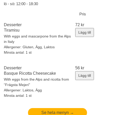
lö - sö: 12:00 - 18:30
Pris
Desserter
72
kr
Tiramisu
Lägg till
With eggs and mascarpone from the Alps
in Italy
Allergener:
Gluten, Ägg, Laktos
Minsta antal: 1 st
Desserter
56
kr
Basque Ricotta Cheesecake
Lägg till
With eggs from the Alps and ricotta from
“Frägsta Mejeri"
Allergener:
Laktos, Ägg
Minsta antal: 1 st
Se hela menyn →