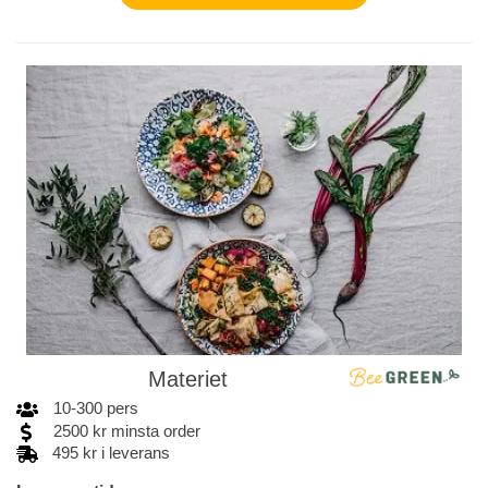
Materiet
10
-
300
pers
2500
kr
minsta order
495 kr i leverans