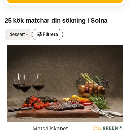
25 kök matchar din sökning i Solna
tune
dessert
Filtrera
Matsällskapet