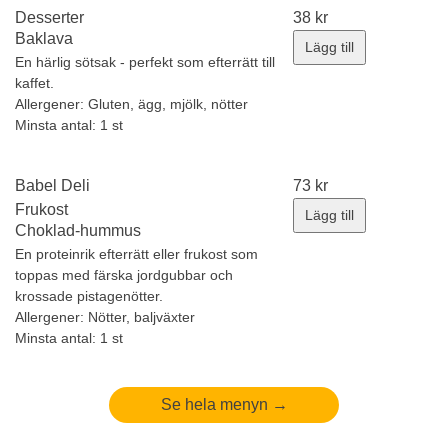
Desserter
38
kr
Baklava
Lägg till
En härlig sötsak - perfekt som efterrätt till
kaffet.
Allergener:
Gluten, ägg, mjölk, nötter
Minsta antal: 1 st
Babel Deli
73
kr
Frukost
Lägg till
Choklad-hummus
En proteinrik efterrätt eller frukost som
toppas med färska jordgubbar och
krossade pistagenötter.
Allergener:
Nötter, baljväxter
Minsta antal: 1 st
Se hela menyn →