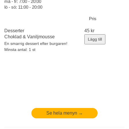
må - fr: 7:00 - 20:00
lö - sö: 11:00 - 20:00
Pris
Desserter
45
kr
Choklad & Vaniljmousse
Lägg till
En smarrig dessert efter burgaren!
Minsta antal: 1 st
Se hela menyn →