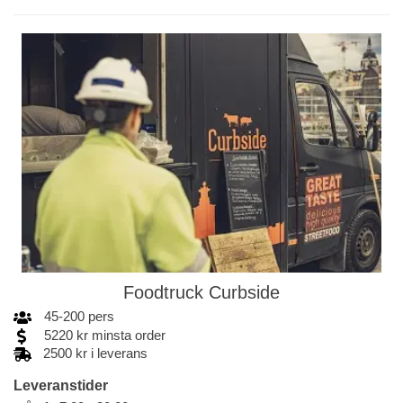
Foodtruck Curbside
45
-
200
pers
5220
kr
minsta order
2500 kr i leverans
Leveranstider