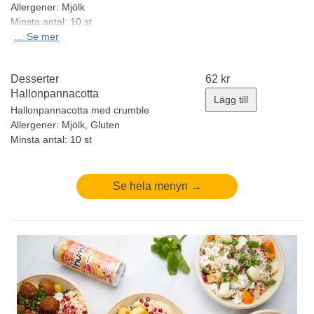
Allergener:
Mjölk
Minsta antal: 10 st
…
Se mer
Desserter
62
kr
Hallonpannacotta
Lägg till
Hallonpannacotta med crumble
Allergener:
Mjölk, Gluten
Minsta antal: 10 st
Se hela menyn →