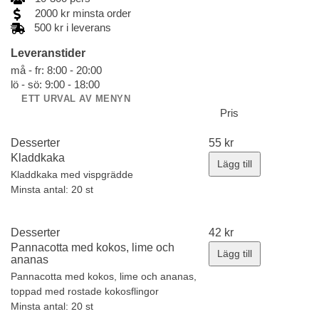
2000
kr
minsta order
500 kr i leverans
Leveranstider
må - fr: 8:00 - 20:00
lö - sö: 9:00 - 18:00
ETT URVAL AV MENYN
Pris
Desserter
55
kr
Kladdkaka
Lägg till
Kladdkaka med vispgrädde
Minsta antal: 20 st
Desserter
42
kr
Pannacotta med kokos, lime och
Lägg till
ananas
Pannacotta med kokos, lime och ananas,
toppad med rostade kokosflingor
Minsta antal: 20 st