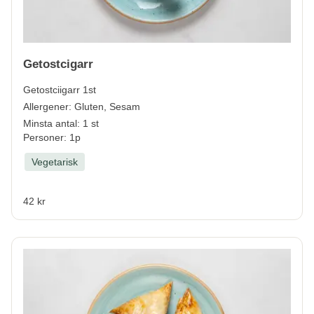
Getostcigarr
Getostciigarr 1st
Allergener:
Gluten, Sesam
Minsta antal: 1 st
Personer: 1p
Vegetarisk
42 kr