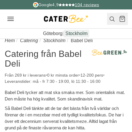
Google
4,9
104
reviews
Toggle
navigation
Göteborg
|
Stockholm
Hem
Catering
Stockholm
Babel Deli
Catering från Babel
Deli
Från 269 kr i leverans
0 kr minsta order
12-200 pers
Leveranstider: må - fr 7:30 - 19:00, lö 11:30 - 16:00
Babel Deli tycker att mat ska smaka mer. Som orientalisk mat.
Den måste ha hög kvalitet. Som skandinavisk mat.
Så Babel Deli tänkte att de tar det bästa från två världar och
förenar de i en mezebar med ett tydligt kvalitetsfokus. De har i
över ett decennium serverat kvalitetsmeze. Alltid lagat från
grund på de finaste råvarorna de kan hitta.