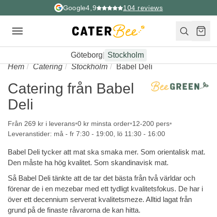
Google
4,9
104
reviews
Toggle
navigation
Göteborg
|
Stockholm
Hem
Catering
Stockholm
Babel Deli
Catering från Babel
Deli
Från 269 kr i leverans
0 kr minsta order
12-200 pers
Leveranstider: må - fr 7:30 - 19:00, lö 11:30 - 16:00
Babel Deli tycker att mat ska smaka mer. Som orientalisk mat.
Den måste ha hög kvalitet. Som skandinavisk mat.
Så Babel Deli tänkte att de tar det bästa från två världar och
förenar de i en mezebar med ett tydligt kvalitetsfokus. De har i
över ett decennium serverat kvalitetsmeze. Alltid lagat från
grund på de finaste råvarorna de kan hitta.