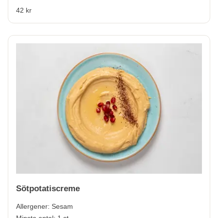
42 kr
Sötpotatiscreme
Allergener:
Sesam
Minsta antal: 1 st