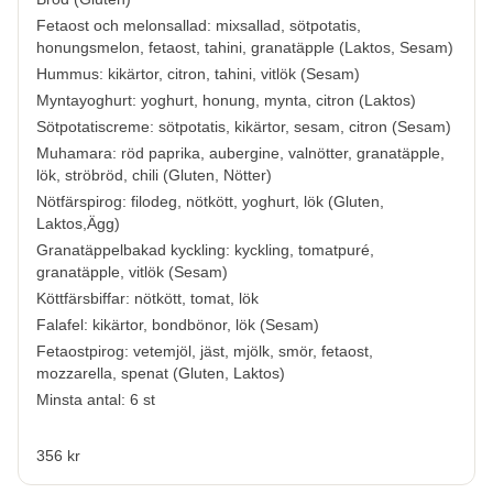
Fetaost och melonsallad: mixsallad, sötpotatis,
honungsmelon, fetaost, tahini, granatäpple (
Laktos, Sesam
)
Hummus: kikärtor, citron, tahini, vitlök (
Sesam
)
Myntayoghurt: yoghurt, honung, mynta, citron (
Laktos
)
Sötpotatiscreme: sötpotatis, kikärtor, sesam, citron (
Sesam
)
Muhamara: röd paprika, aubergine, valnötter, granatäpple,
lök, ströbröd, chili (
Gluten, Nötter
)
Nötfärspirog: filodeg, nötkött, yoghurt, lök (
Gluten,
Laktos,Ägg
)
Granatäppelbakad kyckling: kyckling, tomatpuré,
granatäpple, vitlök (
Sesam
)
Köttfärsbiffar: nötkött, tomat, lök
Falafel: kikärtor, bondbönor, lök (
Sesam
)
Fetaostpirog: vetemjöl, jäst, mjölk, smör, fetaost,
mozzarella, spenat (
Gluten, Laktos
)
Minsta antal: 6 st
356 kr