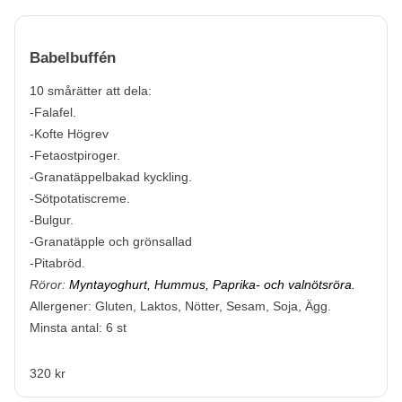
Babelbuffén
10 smårätter att dela:
-Falafel.
-Kofte Högrev
-Fetaostpiroger.
-Granatäppelbakad kyckling.
-Sötpotatiscreme.
-Bulgur.
-Granatäpple och grönsallad
-Pitabröd.
Röror:
Myntayoghurt, Hummus, Paprika- och valnötsröra.
Allergener:
Gluten, Laktos, Nötter, Sesam, Soja, Ägg.
Minsta antal: 6 st
320 kr