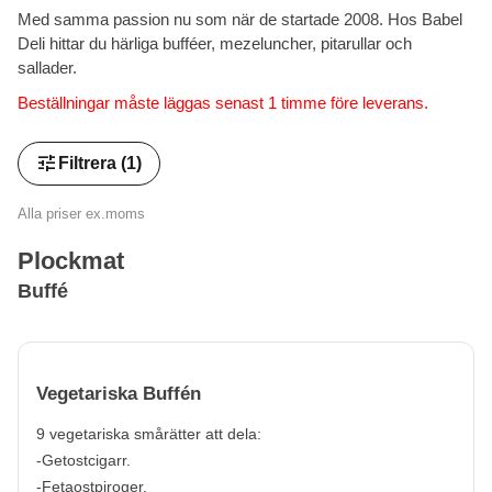
Med samma passion nu som när de startade 2008. Hos Babel
Deli hittar du härliga bufféer, mezeluncher, pitarullar och
sallader.
Beställningar måste läggas senast 1 timme före leverans.
tune
Filtrera
(1)
Alla priser ex.moms
Plockmat
Buffé
Vegetariska Buffén
9 vegetariska smårätter att dela:
-Getostcigarr.
-Fetaostpiroger.