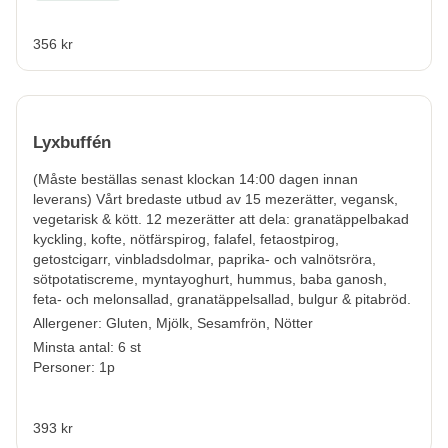
356 kr
Lyxbuffén
(Måste beställas senast klockan 14:00 dagen innan
leverans) Vårt bredaste utbud av 15 mezerätter, vegansk,
vegetarisk & kött. 12 mezerätter att dela: granatäppelbakad
kyckling, kofte, nötfärspirog, falafel, fetaostpirog,
getostcigarr, vinbladsdolmar, paprika- och valnötsröra,
sötpotatiscreme, myntayoghurt, hummus, baba ganosh,
feta- och melonsallad, granatäppelsallad, bulgur & pitabröd.
Allergener:
Gluten, Mjölk, Sesamfrön, Nötter
Minsta antal: 6 st
Personer: 1p
393 kr