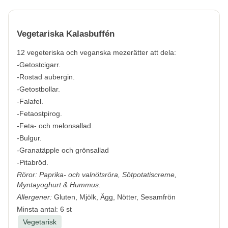
Vegetariska Kalasbuffén
12 vegeteriska och veganska mezerätter att dela:
-Getostcigarr.
-Rostad aubergin.
-Getostbollar.
-Falafel.
-Fetaostpirog.
-Feta- och melonsallad.
-Bulgur.
-Granatäpple och grönsallad
-Pitabröd.
Röror: Paprika- och valnötsröra, Sötpotatiscreme,
Myntayoghurt & Hummus.
Allergener:
Gluten, Mjölk, Ägg, Nötter, Sesamfrön
Minsta antal: 6 st
Vegetarisk