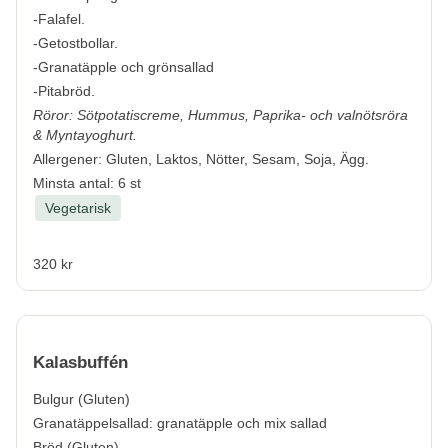
-Falafel.
-Getostbollar.
-Granatäpple och grönsallad
-Pitabröd.
Röror: Sötpotatiscreme, Hummus, Paprika- och valnötsröra
& Myntayoghurt.
Allergener:
Gluten, Laktos, Nötter, Sesam, Soja, Ägg.
Minsta antal: 6 st
Vegetarisk
320 kr
Kalasbuffén
Bulgur (
Gluten
)
Granatäppelsallad: granatäpple och mix sallad
Bröd (
Gluten
)