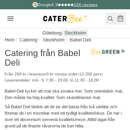
Google
4,9
104
reviews
Toggle
navigation
Göteborg
|
Stockholm
Hem
Catering
Stockholm
Babel Deli
Catering från Babel
Deli
Från 269 kr i leverans
0 kr minsta order
12-200 pers
Leveranstider: må - fr 7:30 - 19:00, lö 11:30 - 16:00
Babel Deli tycker att mat ska smaka mer. Som orientalisk mat.
Den måste ha hög kvalitet. Som skandinavisk mat.
Så Babel Deli tänkte att de tar det bästa från två världar och
förenar de i en mezebar med ett tydligt kvalitetsfokus. De har i
över ett decennium serverat kvalitetsmeze. Alltid lagat från
grund på de finaste råvarorna de kan hitta.