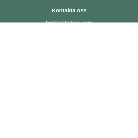
Kontakta oss
hej@caterbee.com
Tel: 08- 888 111
Följ oss
Catering till företag
FAQ
Om oss
Hållbarhet
Hur funkar det?