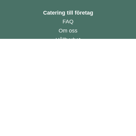
Catering till företag
FAQ
Om oss
Hållbarhet
Hur funkar det?
Offert
Beställ online
Allmänna villkor
Online Dispute Resolution
Har du ett cateringkök?
Bli leverantör
CATERBEE
Stockholm