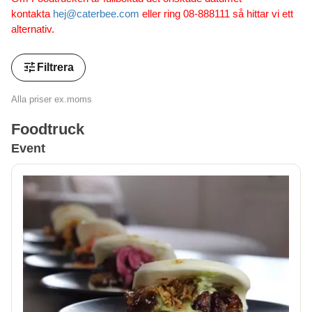
kontakta
hej@caterbee.com
eller ring 08-888111 så hittar vi ett
alternativ.
tune
Filtrera
Alla priser ex.moms
Foodtruck
Event