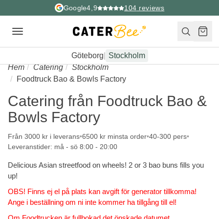
Google
4,9
104
reviews
Toggle
navigation
Göteborg
|
Stockholm
Hem
Catering
Stockholm
Foodtruck Bao & Bowls Factory
Catering från Foodtruck Bao &
Bowls Factory
Från 3000 kr i leverans
6500 kr minsta order
40-300 pers
Leveranstider: må - sö 8:00 - 20:00
Delicious Asian streetfood on wheels! 2 or 3 bao buns fills you
up!
OBS! Finns ej el på plats kan avgift för generator tillkomma!
Ange i beställning om ni inte kommer ha tillgång till el!
Om Foodtrucken är fullbokad det önskade datumet