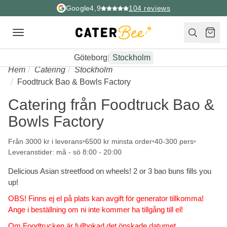
Google
4,9
104
reviews
Toggle
navigation
Göteborg
|
Stockholm
Hem
Catering
Stockholm
Foodtruck Bao & Bowls Factory
Catering från Foodtruck Bao &
Bowls Factory
Från 3000 kr i leverans
6500 kr minsta order
40-300 pers
Leveranstider: må - sö 8:00 - 20:00
Delicious Asian streetfood on wheels! 2 or 3 bao buns fills you
up!
OBS! Finns ej el på plats kan avgift för generator tillkomma!
Ange i beställning om ni inte kommer ha tillgång till el!
Om Foodtrucken är fullbokad det önskade datumet