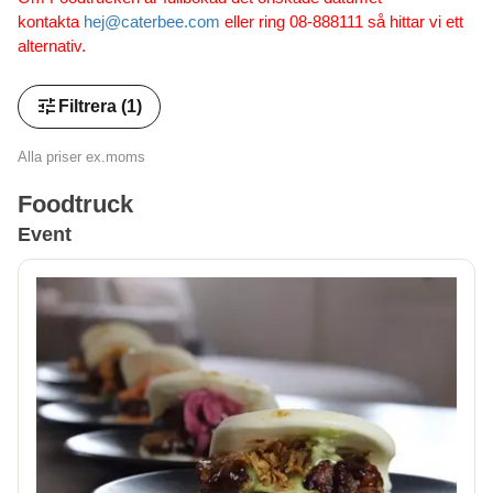
kontakta
hej@caterbee.com
eller ring 08-888111 så hittar vi ett
alternativ.
tune
Filtrera
(1)
Alla priser ex.moms
Foodtruck
Event