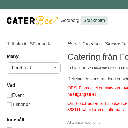
Göteborg
|
Stockholm
Tillbaka till Sökresultat
Hem
Catering
Stockholm
Catering från F
Meny
Foodtruck
Från 3000 kr i leverans
6500 kr m
Delicious Asian streetfood on whe
Vad
OBS! Finns ej el på plats kan avg
ha tillgång till el!
Event
Om Foodtrucken är fullbokad de
Tillbehör
888111 så hittar vi ett alternativ.
Innehåll
Alla priser ex.moms