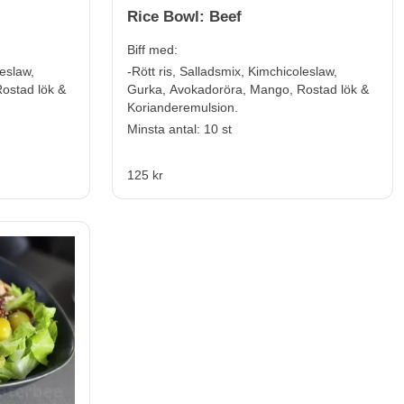
Rice Bowl: Beef
Biff med:
leslaw,
-Rött ris, Salladsmix, Kimchicoleslaw,
ostad lök &
Gurka, Avokadoröra, Mango, Rostad lök &
Korianderemulsion.
Minsta antal: 10 st
125 kr