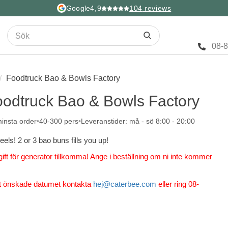
Google
4,9
104
reviews
08-
Foodtruck Bao & Bowls Factory
oodtruck Bao & Bowls Factory
insta order
40-300 pers
Leveranstider: må - sö 8:00 - 20:00
els! 2 or 3 bao buns fills you up!
ift för generator tillkomma! Ange i beställning om ni inte kommer
t önskade datumet kontakta
hej@caterbee.com
eller ring 08-