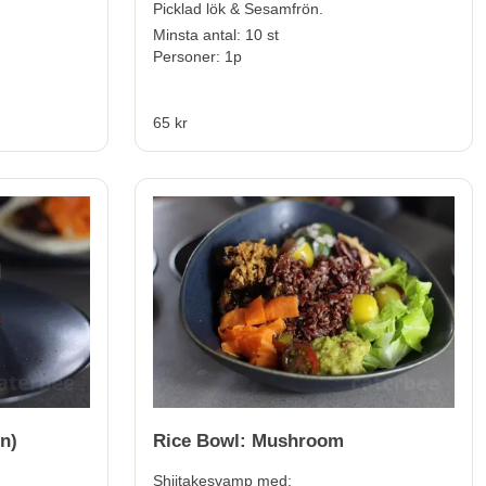
Picklad lök & Sesamfrön.
Minsta antal: 10 st
Personer: 1p
65 kr
n)
Rice Bowl: Mushroom
Shiitakesvamp med: