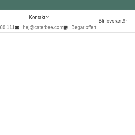
Kontakt
Bli leverantör
888 111
hej@caterbee.com
Begär offert