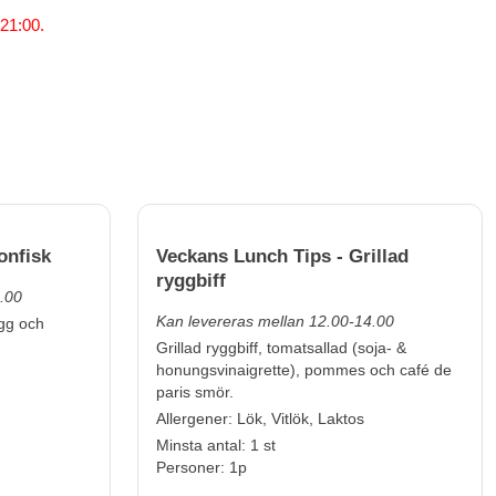
 21:00.
 Sotad tonfisk
Veckans Lunch Tips - Grillad
ryggbiff
.00
Kan levereras mellan 12.00-14.00
ägg och
Grillad ryggbiff, tomatsallad (soja- &
honungsvinaigrette), pommes och café de
paris smör.
Allergener:
Lök, Vitlök, Laktos
Minsta antal: 1 st
Personer: 1p