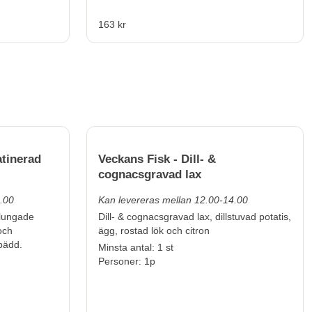
163 kr
atinerad
Veckans Fisk - Dill- &
cognacsgravad lax
.00
Kan levereras mellan 12.00-14.00
slungade
Dill- & cognacsgravad lax, dillstuvad potatis,
och
ägg, rostad lök och citron
sbädd.
Minsta antal: 1 st
Personer: 1p