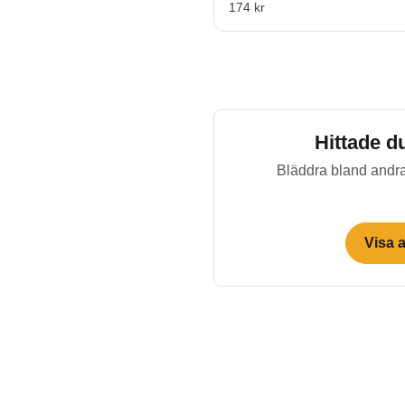
174 kr
Hittade d
Bläddra bland andra
Visa 