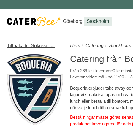
Göteborg
|
Stockholm
Tillbaka till Sökresultat
Hem
Catering
Stockholm
Catering från B
Från 269 kr i leverans
0 kr minst
Leveranstider: må - sö 11:00 - 18
Boqueria erbjuder take away och 
lagar vi smakrika tapas och vari
lunch eller beställa till kontore
gör varje lunch till en smakfull u
Beställningar måste göras senast
produktbeskrivningarna för detalj