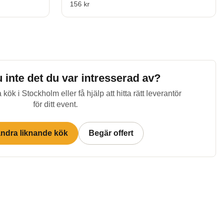
156 kr
u inte det du var intresserad av?
 kök i
Stockholm
eller få hjälp att hitta rätt leverantör
för ditt event.
andra liknande kök
Begär offert