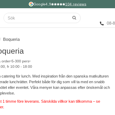
Google
4,9
104
reviews
08-
Boqueria
oqueria
a order
5-300 pers
:00, fr 10:00 - 18:00
catering för lunch. Med inspiration från den spanska matkulturen
erade lunchrätter. Perfekt både för dig som vill ta med en snabb
t, mötet eller eventet. Våra menyer kan anpassas efter önskemål och
pplevelse.
 1 timme före leverans. Särskilda villkor kan tillkomma – se
er.