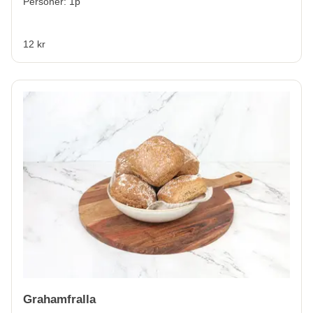
Personer: 1p
12 kr
Grahamfralla