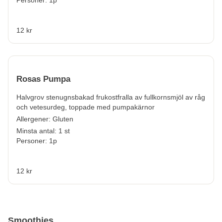
Personer: 1p
12 kr
Rosas Pumpa
Halvgrov stenugnsbakad frukostfralla av fullkornsmjöl av råg
och vetesurdeg, toppade med pumpakärnor
Allergener:
Gluten
Minsta antal: 1 st
Personer: 1p
12 kr
Smoothies