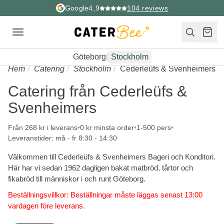
Google
4,9
104
reviews
Toggle
navigation
Göteborg
|
Stockholm
Hem
Catering
Stockholm
Cederleüfs & Svenheimers
Catering från Cederleüfs &
Svenheimers
Från 268 kr i leverans
0 kr minsta order
1-500 pers
Leveranstider: må - fr 8:30 - 14:30
Välkommen till Cederleüfs & Svenheimers Bageri och Konditori.
Här har vi sedan 1962 dagligen bakat matbröd, tårtor och
fikabröd till människor i och runt Göteborg.
Beställningsvillkor: Beställningar måste läggas senast 13:00
vardagen före leverans.