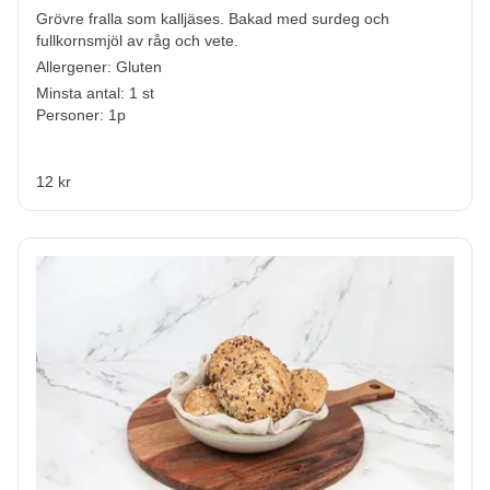
Grövre fralla som kalljäses. Bakad med surdeg och
fullkornsmjöl av råg och vete.
Allergener:
Gluten
Minsta antal: 1 st
Personer: 1p
12 kr