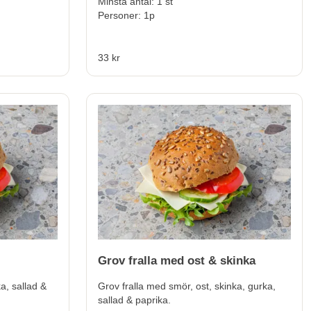
Minsta antal: 1 st
Personer: 1p
33 kr
Grov fralla med ost & skinka
a, sallad &
Grov fralla med smör, ost, skinka, gurka,
sallad & paprika.