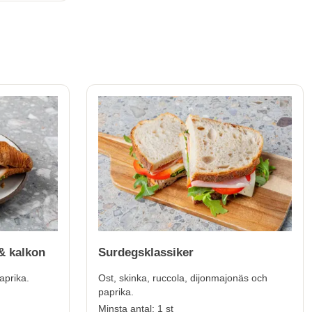
& kalkon
Surdegsklassiker
aprika.
Ost, skinka, ruccola, dijonmajonäs och
paprika.
Minsta antal: 1 st