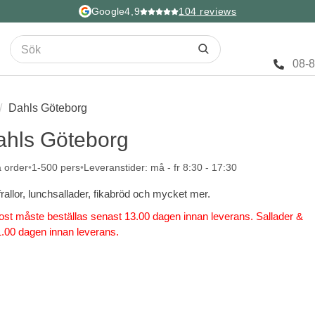
Google
4,9
104
reviews
08-
Dahls Göteborg
ahls Göteborg
a order
1-500 pers
Leveranstider: må - fr 8:30 - 17:30
tfrallor, lunchsallader, fikabröd och mycket mer.
ukost måste beställas senast 13.00 dagen innan leverans. Sallader &
.00 dagen innan leverans.