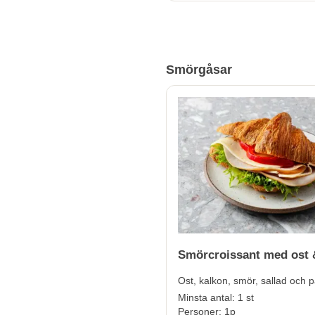
Smörgåsar
Smörcroissant med ost 
Ost, kalkon, smör, sallad och p
Minsta antal: 1 st
Personer: 1p