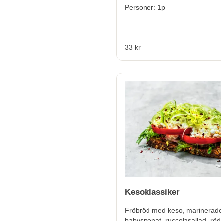
Personer: 1p
33 kr
Kesoklassiker
Fröbröd med keso, marinerade
babyspenat, ruccolasallad, röd