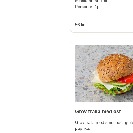
Minsta antal: 1 st
Personer: 1p
56 kr
Grov fralla med ost
Grov fralla med smör, ost, gurk
paprika.