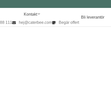
Kontakt
Bli leverantör
888 111
hej@caterbee.com
Begär offert