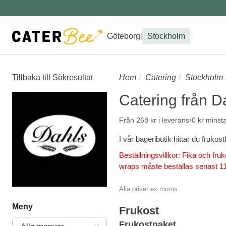
Göteborg
|
Stockholm
Tillbaka till Sökresultat
Hem
Catering
Stockholm
Catering från D
Från 268 kr i leverans
0 kr minst
I vår bageributik hittar du frukos
Beställningsvillkor: Fika och fr
wraps måste beställas senast 11
Alla priser ex.moms
Meny
Frukost
Frukostpaket