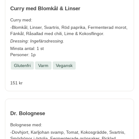
Curry med Blomkål & Linser
Curry med:
-Blomkål, Linser, Svartris, Röd paprika, Fermenterad morot,
Fänkål, Råsallad med chili, Lime & Kokosflingor.
Dressing: Ingefärsdressing.
Minsta antal: 1 st
Personer: 1p
Glutenfri
Varm
Vegansk
151 kr
Dr. Bolognese
Bolognese med:
-Dovhjort, Karljohan svamp, Tomat, Kokosgrädde, Svartris,
Smörbönor i örtolja, Fermenterade grönsaker, Picklad