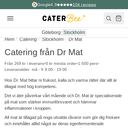
Google
4,9
104
reviews
Toggle
navigation
Göteborg
|
Stockholm
Hem
Catering
Stockholm
Dr Mat
Catering från Dr Mat
Från 269 kr i leverans
0 kr minsta order
1-500 pers
Leveranstider: må - fr 8:00 - 19:00
Hos Dr. Mat hittar ni frukost, kalla och varma rätter där allt är
tillagat med hög kompetens.
Det vi äter påverkar vårt mående och Dr. Mat är specialiserade
på mat som stärker immunförsvaret och hämmar
inflammationer i kroppen.
All mat är tillagad på noga utvalda råvaror som gör dig friskare
och innehåller alltid något av deras egenfermenterade