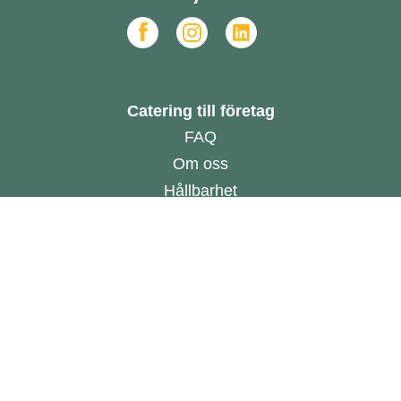
Catering till företag
FAQ
Om oss
Hållbarhet
Hur funkar det?
Offert
Beställ online
Allmänna villkor
Online Dispute Resolution
Har du ett cateringkök?
Bli leverantör