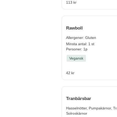
113 kr
Rawboll
Allergener:
Gluten
Minsta antal: 1 st
Personer: 1p
Vegansk
42 kr
Tranbärsbar
Hasselnötter, Pumpakärnor, T
Solroskärnor