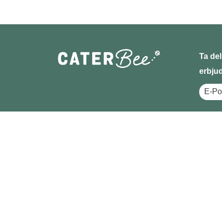
Ta del
erbju
Cater
FAQ
Om os
Hållba
Hur fu
Offert
Bestäl