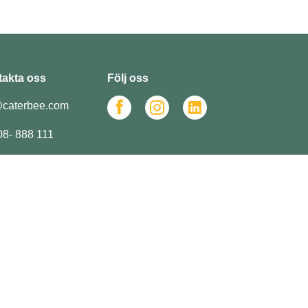
akta oss
Följ oss
caterbee.com
 08- 888 111
CATERBEE
Stockholm
Göteborg