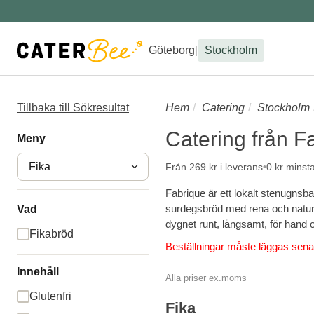
Göteborg
|
Stockholm
Tillbaka till Sökresultat
Hem
Catering
Stockholm
Catering från F
Meny
Fika
Från 269 kr i leverans
0 kr minst
Fabrique är ett lokalt stenugnsba
surdegsbröd med rena och naturli
Vad
dygnet runt, långsamt, för hand 
Fikabröd
Beställningar måste läggas sena
Innehåll
Alla priser ex.moms
Glutenfri
Fika