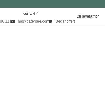
Kontakt
Bli leverantör
888 111
hej@caterbee.com
Begär offert