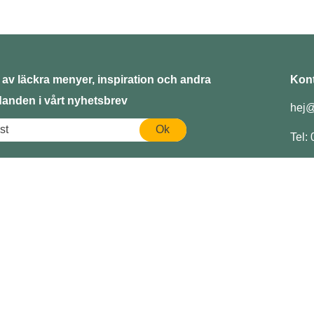
 av läckra menyer, inspiration och andra
Kont
danden i vårt nyhetsbrev
hej@
Ok
Tel:
ing till företag
Har du ett cateringkök?
Bli leverantör
s
rhet
nkar det?
l online