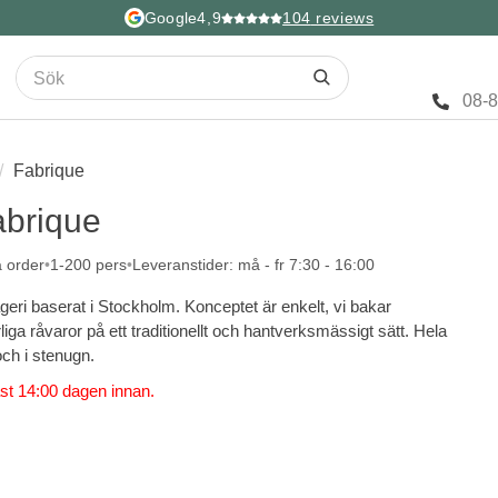
Google
4,9
104
reviews
08-
Fabrique
abrique
a order
1-200 pers
Leveranstider: må - fr 7:30 - 16:00
geri baserat i Stockholm. Konceptet är enkelt, vi bakar
ga råvaror på ett traditionellt och hantverksmässigt sätt. Hela
och i stenugn.
st 14:00 dagen innan.