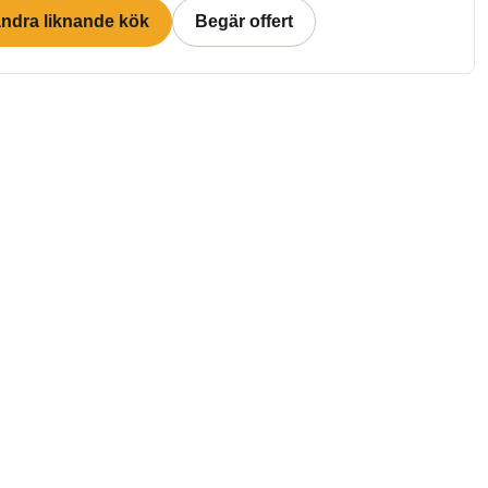
andra liknande kök
Begär offert