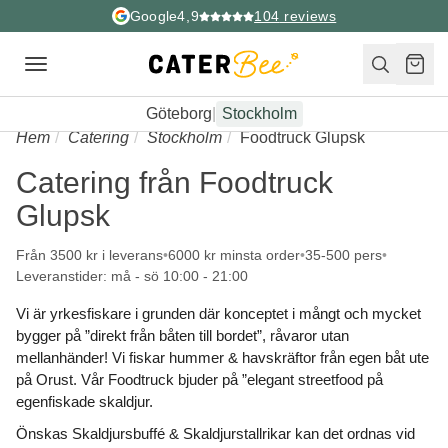
Google
4,9
104
reviews
Toggle
navigation
Göteborg
|
Stockholm
Hem
Catering
Stockholm
Foodtruck Glupsk
Catering från Foodtruck
Glupsk
Från 3500 kr i leverans
6000 kr minsta order
35-500 pers
Leveranstider: må - sö 10:00 - 21:00
Vi är yrkesfiskare i grunden där konceptet i mångt och mycket
bygger på ”direkt från båten till bordet”, råvaror utan
mellanhänder! Vi fiskar hummer & havskräftor från egen båt ute
på Orust. Vår Foodtruck bjuder på ”elegant streetfood på
egenfiskade skaldjur.
Önskas Skaldjursbuffé & Skaldjurstallrikar kan det ordnas vid