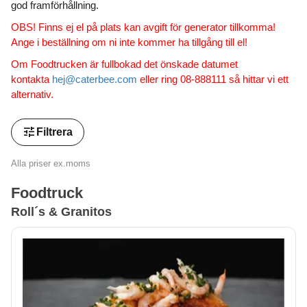
god framförhållning.
OBS! Finns ej el på plats kan avgift för generator tillkomma!
Ange i beställning om ni inte kommer ha tillgång till el!
Om Foodtrucken är fullbokad det önskade datumet
kontakta
hej@caterbee.com
eller ring 08-888111 så hittar vi ett
alternativ.
tune
Filtrera
Alla priser ex.moms
Foodtruck
Roll´s & Granitos