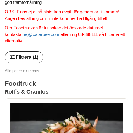
god framförhållning.
OBS! Finns ej el på plats kan avgift för generator tillkomma!
Ange i beställning om ni inte kommer ha tillgång till el!
Om Foodtrucken är fullbokad det önskade datumet
kontakta
hej@caterbee.com
eller ring 08-888111 så hittar vi ett
alternativ.
tune
Filtrera
(1)
Alla priser ex.moms
Foodtruck
Roll´s & Granitos