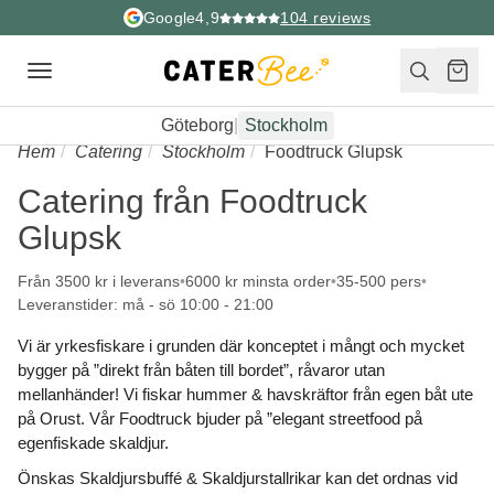
Google
4,9
104
reviews
Toggle
navigation
Göteborg
|
Stockholm
Hem
Catering
Stockholm
Foodtruck Glupsk
Catering från Foodtruck
Glupsk
Från 3500 kr i leverans
6000 kr minsta order
35-500 pers
Leveranstider: må - sö 10:00 - 21:00
Vi är yrkesfiskare i grunden där konceptet i mångt och mycket
bygger på ”direkt från båten till bordet”, råvaror utan
mellanhänder! Vi fiskar hummer & havskräftor från egen båt ute
på Orust. Vår Foodtruck bjuder på ”elegant streetfood på
egenfiskade skaldjur.
Önskas Skaldjursbuffé & Skaldjurstallrikar kan det ordnas vid