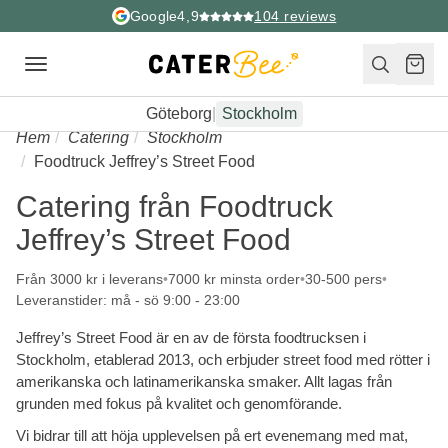
Google
4,9
104
reviews
Toggle
navigation
Göteborg
|
Stockholm
Hem
Catering
Stockholm
Foodtruck Jeffrey’s Street Food
Catering från Foodtruck
Jeffrey’s Street Food
Från 3000 kr i leverans
7000 kr minsta order
30-500 pers
Leveranstider: må - sö 9:00 - 23:00
Jeffrey’s Street Food är en av de första foodtrucksen i
Stockholm, etablerad 2013, och erbjuder street food med rötter i
amerikanska och latinamerikanska smaker. Allt lagas från
grunden med fokus på kvalitet och genomförande.
Vi bidrar till att höja upplevelsen på ert evenemang med mat,