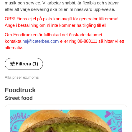
musik och service. Vi arbetar snabbt, är flexibla och strävar
efter att varje servering ska bli en minnesvärd upplevelse.
OBS! Finns ej el på plats kan avgift för generator tillkomma!
Ange i beställning om ni inte kommer ha tillgång till el!
Om Foodtrucken är fullbokad det önskade datumet
kontakta
hej@caterbee.com
eller ring 08-888111 så hittar vi ett
alternativ.
tune
Filtrera
(1)
Alla priser ex.moms
Foodtruck
Street food