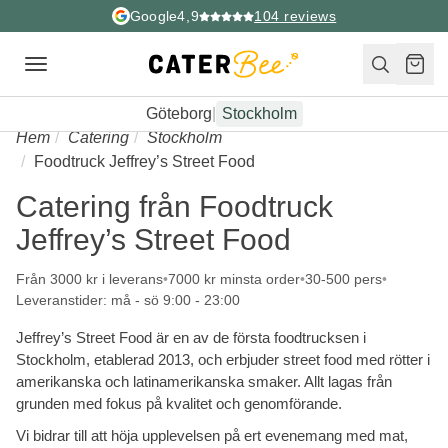
Google
4,9
104
reviews
Toggle
navigation
Göteborg
|
Stockholm
Hem
Catering
Stockholm
Foodtruck Jeffrey’s Street Food
Catering från Foodtruck
Jeffrey’s Street Food
Från 3000 kr i leverans
7000 kr minsta order
30-500 pers
Leveranstider: må - sö 9:00 - 23:00
Jeffrey’s Street Food är en av de första foodtrucksen i
Stockholm, etablerad 2013, och erbjuder street food med rötter i
amerikanska och latinamerikanska smaker. Allt lagas från
grunden med fokus på kvalitet och genomförande.
Vi bidrar till att höja upplevelsen på ert evenemang med mat,