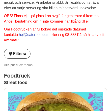
musik och service. Vi arbetar snabbt, är flexibla och strävar
efter att varje servering ska bli en minnesvärd upplevelse.
OBS! Finns ej el på plats kan avgift för generator tillkomma!
Ange i beställning om ni inte kommer ha tillgång till el!
Om Foodtrucken är fullbokad det önskade datumet
kontakta
hej@caterbee.com
eller ring 08-888111 så hittar vi ett
alternativ.
tune
Filtrera
Alla priser ex.moms
Foodtruck
Street food