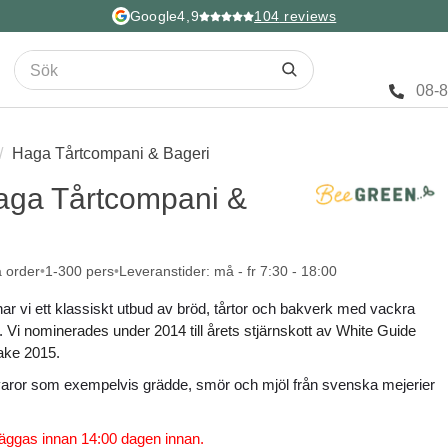
Google
4,9
104
reviews
08-
Haga Tårtcompani & Bageri
Haga Tårtcompani &
a order
1-300 pers
Leveranstider: må - fr 7:30 - 18:00
r vi ett klassiskt utbud av bröd, tårtor och bakverk med vackra
.
Vi nominerades under 2014 till årets stjärnskott av White Guide
ake 2015.
åvaror som exempelvis grädde, smör och mjöl från svenska mejerier
äggas innan 14:00 dagen innan.