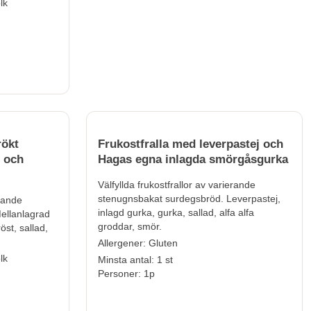
lk
rökt
Frukostfralla med leverpastej och
t och
Hagas egna inlagda smörgåsgurka
Välfyllda frukostfrallor av varierande
stenugnsbakat surdegsbröd. Leverpastej,
erande
inlagd gurka, gurka, sallad, alfa alfa
ellanlagrad
groddar, smör.
öst, sallad,
Allergener:
Gluten
lk
Minsta antal: 1 st
Personer: 1p