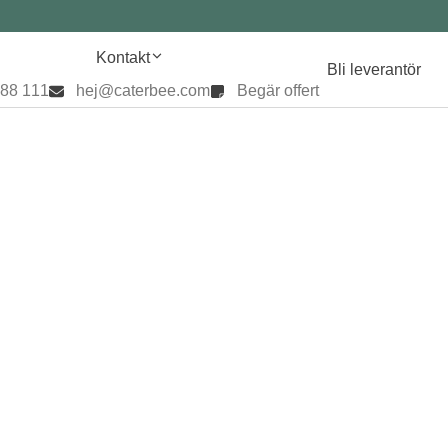
Kontakt
Bli leverantör
888 111
hej@caterbee.com
Begär offert