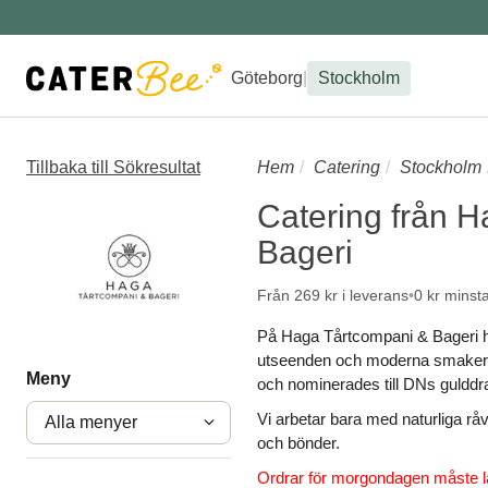
Göteborg
|
Stockholm
Tillbaka till Sökresultat
Hem
Catering
Stockholm
Catering från 
Bageri
Från 269 kr i leverans
0 kr minst
På Haga Tårtcompani & Bageri ha
utseenden och moderna smaker
Meny
och nominerades till DNs gulddr
Vi arbetar bara med naturliga r
Alla menyer
och bönder.
Ordrar för morgondagen måste l