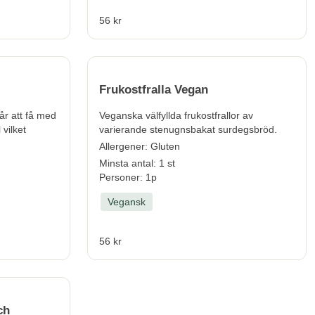
56 kr
Frukostfralla Vegan
Går att få med
Veganska välfyllda frukostfrallor av
 vilket
varierande stenugnsbakat surdegsbröd.
Allergener:
Gluten
Minsta antal: 1 st
Personer: 1p
Vegansk
56 kr
ch