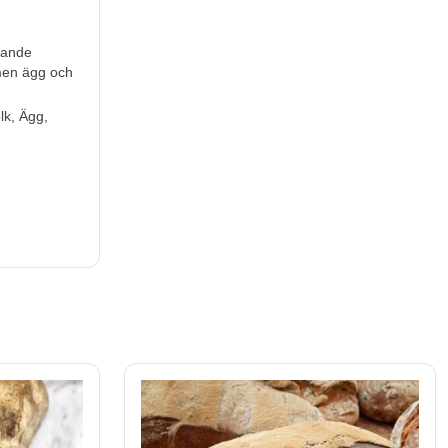
erande
 men
ägg och
lk, Ägg,