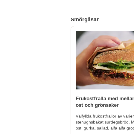
Smörgåsar
Frukostfralla med mella
ost och grönsaker
Välfyllda frukostfrallor av vari
stenugnsbakat surdegsbröd. M
ost, gurka, sallad, alfa alfa gr