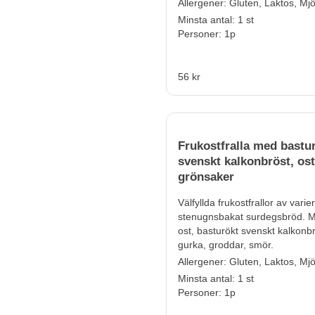
Allergener:
Gluten, Laktos, Mjö
Minsta antal: 1 st
Personer: 1p
56 kr
Frukostfralla med bastu
svenskt kalkonbröst, os
grönsaker
Välfyllda frukostfrallor av vari
stenugnsbakat surdegsbröd. M
ost, basturökt svenskt kalkonbr
gurka, groddar, smör.
Allergener:
Gluten, Laktos, Mjö
Minsta antal: 1 st
Personer: 1p