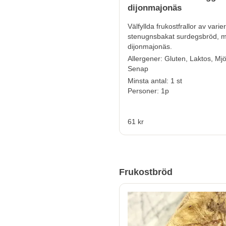
dijonmajonäs
Välfyllda frukostfrallor av vari
stenugnsbakat surdegsbröd,
dijonmajonäs
.
Allergener:
Gluten, Laktos, Mjö
Senap
Minsta antal: 1 st
Personer: 1p
61 kr
Frukostbröd