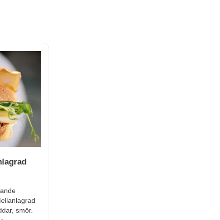
nlagrad
erande
ellanlagrad
oddar, smör.