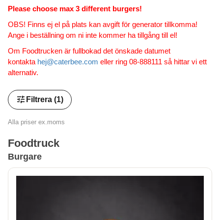
Please choose max 3 different burgers!
OBS! Finns ej el på plats kan avgift för generator tillkomma!
Ange i beställning om ni inte kommer ha tillgång till el!
Om Foodtrucken är fullbokad det önskade datumet
kontakta
hej@caterbee.com
eller ring 08-888111 så hittar vi ett
alternativ.
tune
Filtrera
(1)
Alla priser ex.moms
Foodtruck
Burgare