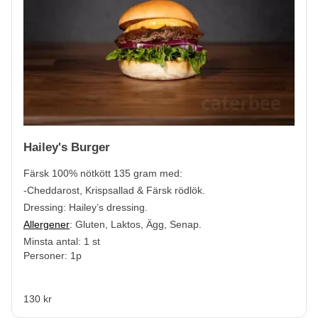
Hailey's Burger
Färsk 100% nötkött
135 gram med:
-Cheddarost, Krispsallad & Färsk rödlök.
Dressing: Hailey’s dressing.
Allergener
:
Gluten, Laktos, Ägg, Senap.
Minsta antal: 1 st
Personer: 1p
130 kr