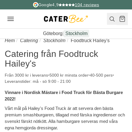
Google
4,9
104
reviews
Toggle
navigation
Göteborg
|
Stockholm
Hem
Catering
Stockholm
Foodtruck Hailey's
Catering från Foodtruck
Hailey's
Från 3000 kr i leverans
5000 kr minsta order
40-500 pers
Leveranstider: må - sö 9:00 - 21:00
Vinnare i Nordisk Mästare i Food Truck för Bästa Burgare
2022!
Vårt mål på Hailey's Food Truck är att servera den bästa
premium smashburgaren, tillagad med färska ingredienser och
svenskt färskt nötkött. Alla hamburgare serveras med våra
egna hemgjorda dressingar.