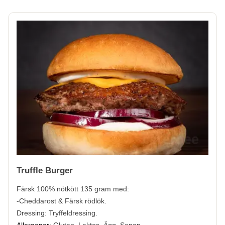
Truffle Burger
Färsk 100% nötkött
135 gram med:
-Cheddarost & Färsk rödlök.
Dressing: Tryffeldressing.
Allergener
:
Gluten, Laktos, Ägg, Senap.