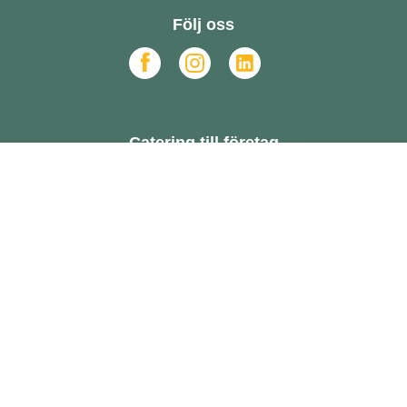
Följ oss
Catering till företag
FAQ
Om oss
Hållbarhet
Hur funkar det?
Offert
Beställ online
Allmänna villkor
Online Dispute Resolution
Har du ett cateringkök?