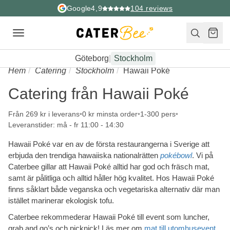
Google
4,9
104
reviews
Toggle
navigation
Göteborg
|
Stockholm
Hem
Catering
Stockholm
Hawaii Poké
Catering från Hawaii Poké
Från 269 kr i leverans
0 kr minsta order
1-300 pers
Leveranstider: må - fr 11:00 - 14:30
Hawaii Poké var en av de första restaurangerna i Sverige att
erbjuda den trendiga hawaiiska nationalrätten
pokébowl
. Vi på
Caterbee gillar att Hawaii Poké alltid har god och fräsch mat,
samt är pålitliga och alltid håller hög kvalitet. Hos Hawaii Poké
finns såklart både veganska och vegetariska alternativ där man
istället marinerar ekologisk tofu.
Caterbee rekommederar Hawaii Poké till event som luncher,
grab and go’s och picknick! Läs mer om
mat till utomhusevent