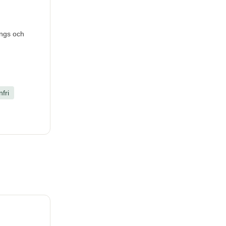
ings och
fri