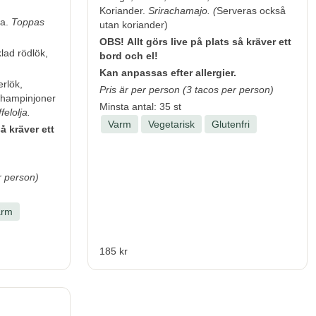
Koriander.
Srirachamajo. (
Serveras också
ta.
Toppas
utan koriander)
OBS! Allt görs live på plats så kräver ett
klad rödlök,
bord och el!
Kan anpassas efter allergier.
rlök,
Pris är per person (3 tacos per person)
 champinjoner
Minsta antal: 35 st
felolja.
Varm
Vegetarisk
Glutenfri
å kräver ett
r person)
arm
185 kr