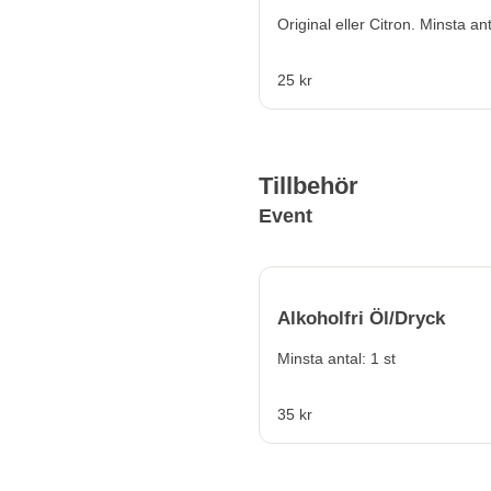
Original eller Citron. M
25 kr
Tillbehör
Event
Alkoholfri Öl/Dryck
Minsta antal: 1 st
35 kr