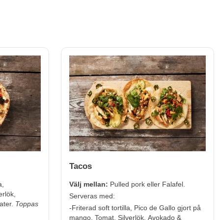
Tacos
a,
Välj mellan:
Pulled pork eller Falafel.
rlök,
Serveras med:
ater.
Toppas
-Friterad soft tortilla, Pico de Gallo gjort på
mango, Tomat, Silverlök, Avokado &