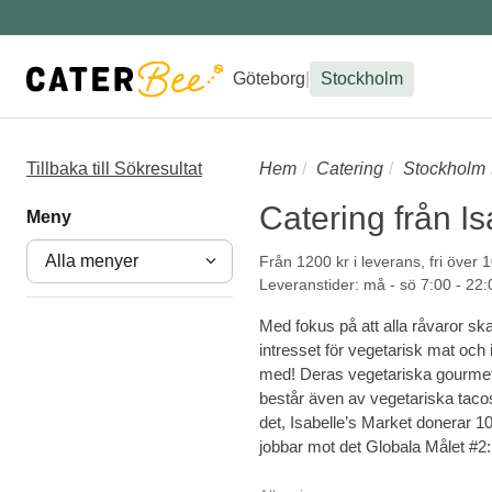
Göteborg
|
Stockholm
Tillbaka till Sökresultat
Hem
Catering
Stockholm
Catering från Is
Meny
Alla menyer
Från 1200 kr i leverans, fri över 
Leveranstider: må - sö 7:00 - 22:
Med fokus på att alla råvaror ska
intresset för vegetarisk mat och 
med! Deras vegetariska gourmetp
består även av vegetariska tacos
det, Isabelle’s Market donerar 10
jobbar mot det Globala Målet #2