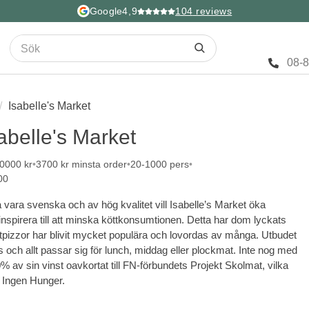
Google
4,9
104
reviews
08-
Isabelle's Market
abelle's Market
10000 kr
3700 kr minsta order
20-1000 pers
00
 vara svenska och av hög kvalitet vill Isabelle’s Market öka
inspirera till att minska köttkonsumtionen. Detta har dom lyckats
izzor har blivit mycket populära och lovordas av många. Utbudet
 och allt passar sig för lunch, middag eller plockmat. Inte nog med
% av sin vinst oavkortat till FN-förbundets Projekt Skolmat, vilka
: Ingen Hunger.