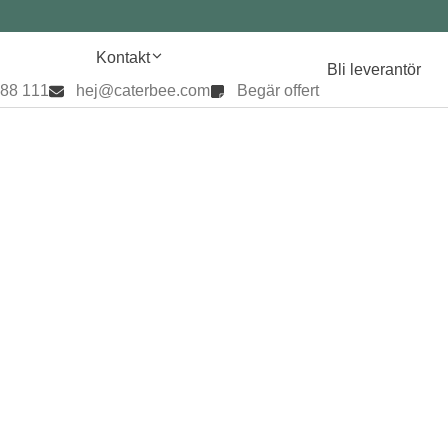
Kontakt
Bli leverantör
888 111
hej@caterbee.com
Begär offert