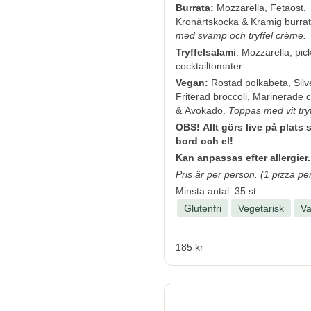
Burrata:
Mozzarella, Fetaost,
Kronärtskocka & Krämig burra
med svamp och tryffel crème.
Tryffelsalami
: Mozzarella, pic
cocktailtomater.
Vegan:
Rostad polkabeta, Silve
Friterad broccoli, Marinerade
& Avokado.
Toppas med vit tryf
OBS! Allt görs live på plats s
bord och el!
Kan anpassas efter allergier.
Pris är per person. (1 pizza pe
Minsta antal: 35 st
Glutenfri
Vegetarisk
V
185 kr