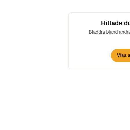
Hittade d
Bläddra bland andra
Visa 