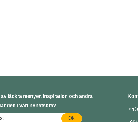
 av läckra menyer, inspiration och andra
Kont
danden i vårt nyhetsbrev
hej@
Ok
Tel: