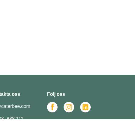
akta oss
Följ oss
caterbee.com
 08- 888 111