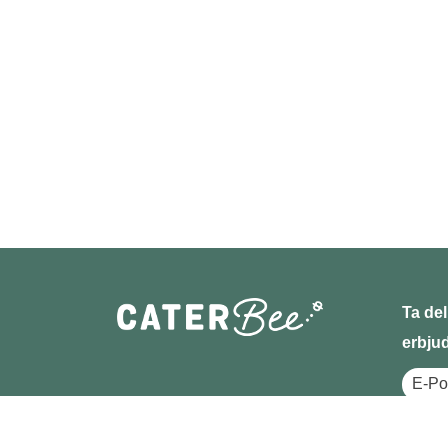
Ta del
erbju