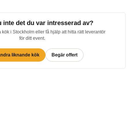
u inte det du var intresserad av?
 kök i
Stockholm
eller få hjälp att hitta rätt leverantör
för ditt event.
andra liknande kök
Begär offert