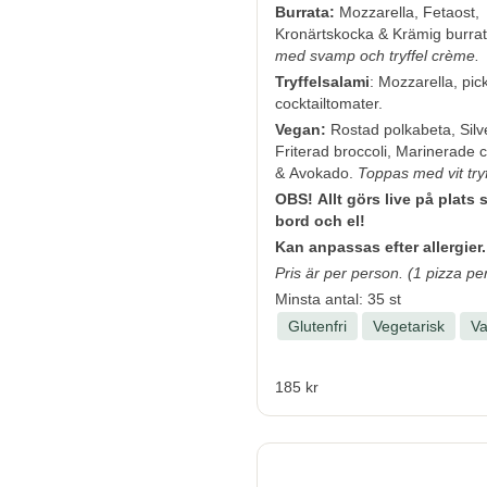
Burrata:
Mozzarella, Fetaost,
Kronärtskocka & Krämig burra
med svamp och tryffel crème.
Tryffelsalami
: Mozzarella, pic
cocktailtomater.
Vegan:
Rostad polkabeta, Silve
Friterad broccoli, Marinerade
& Avokado.
Toppas med vit tryf
OBS! Allt görs live på plats s
bord och el!
Kan anpassas efter allergier.
Pris är per person. (1 pizza pe
Minsta antal: 35 st
Glutenfri
Vegetarisk
V
185 kr