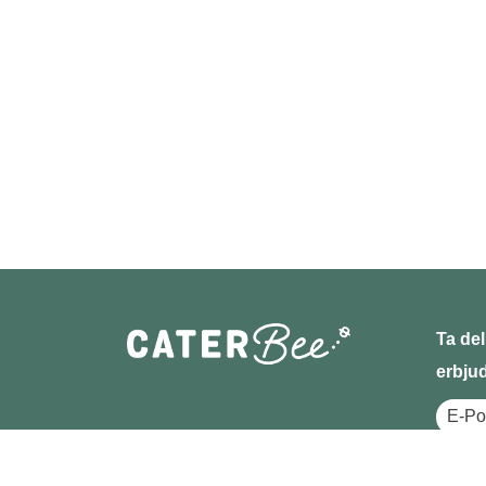
Ta del
erbju