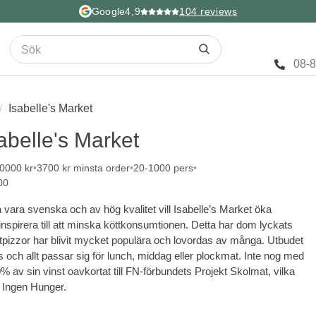
Google
4,9
104
reviews
08-
Isabelle's Market
abelle's Market
10000 kr
3700 kr minsta order
20-1000 pers
00
 vara svenska och av hög kvalitet vill Isabelle’s Market öka
inspirera till att minska köttkonsumtionen. Detta har dom lyckats
izzor har blivit mycket populära och lovordas av många. Utbudet
 och allt passar sig för lunch, middag eller plockmat. Inte nog med
% av sin vinst oavkortat till FN-förbundets Projekt Skolmat, vilka
: Ingen Hunger.