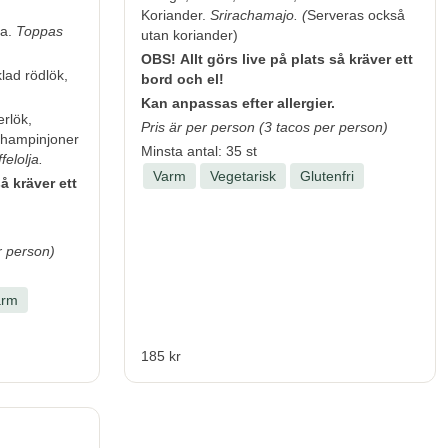
Koriander.
Srirachamajo. (
Serveras också
ta.
Toppas
utan koriander)
OBS! Allt görs live på plats så kräver ett
klad rödlök,
bord och el!
Kan anpassas efter allergier.
rlök,
Pris är per person (3 tacos per person)
 champinjoner
Minsta antal: 35 st
felolja.
Varm
Vegetarisk
Glutenfri
å kräver ett
r person)
arm
185 kr