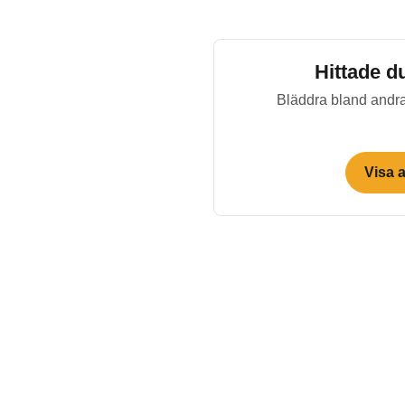
Hittade d
Bläddra bland andra
Visa 