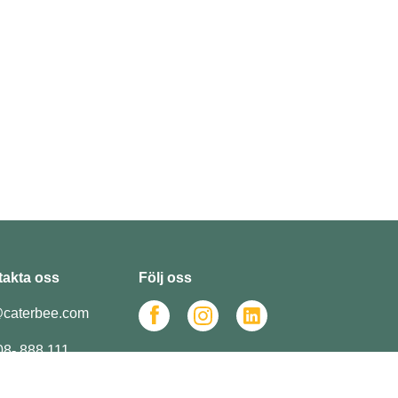
akta oss
Följ oss
caterbee.com
 08- 888 111