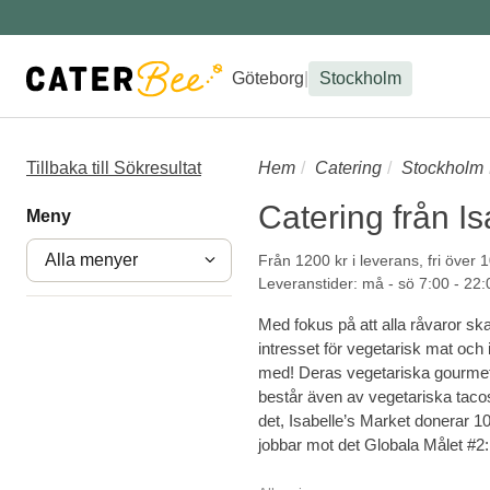
Göteborg
|
Stockholm
Tillbaka till Sökresultat
Hem
Catering
Stockholm
Catering från Is
Meny
Alla menyer
Från 1200 kr i leverans, fri över 
Leveranstider: må - sö 7:00 - 22:
Med fokus på att alla råvaror ska
intresset för vegetarisk mat och 
med! Deras vegetariska gourmetp
består även av vegetariska tacos
det, Isabelle’s Market donerar 10
jobbar mot det Globala Målet #2