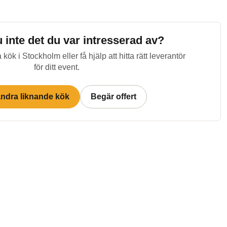
u inte det du var intresserad av?
 kök i
Stockholm
eller få hjälp att hitta rätt leverantör
för ditt event.
andra liknande kök
Begär offert