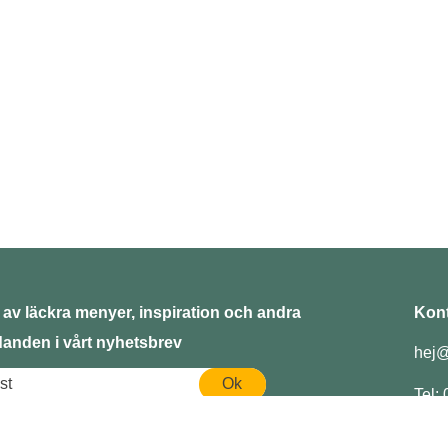
 av läckra menyer, inspiration och andra
Kont
danden i vårt nyhetsbrev
hej@
Ok
Tel: