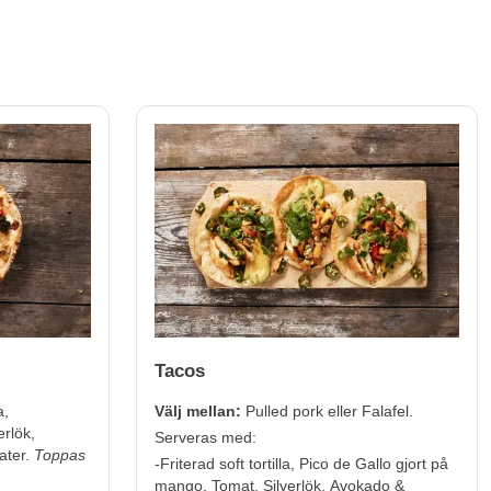
Tacos
a,
Välj mellan:
Pulled pork eller Falafel.
rlök,
Serveras med:
ater.
Toppas
-Friterad soft tortilla, Pico de Gallo gjort på
mango, Tomat, Silverlök, Avokado &