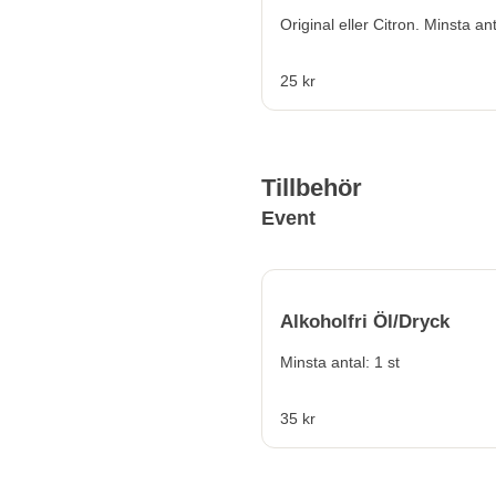
Original eller Citron. M
25 kr
Tillbehör
Event
Alkoholfri Öl/Dryck
Minsta antal: 1 st
35 kr