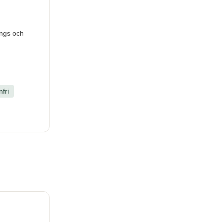
ings och
fri