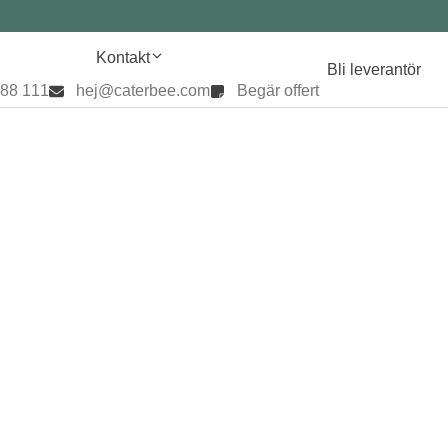
Kontakt
Bli leverantör
888 111
hej@caterbee.com
Begär offert