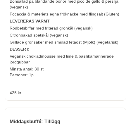
Bönsallad på blandande bönor med pico de gallo & persilja
(vegansk)
Focaccia & materiets egna fröknäcke med flingsalt (
Gluten
)
LEVERERAS VARMT
Rödbetsbiffar med friterad grönkål (vegansk)
Citronbakad spetskål (vegansk)
Grillade grönsaker med smulad fetaost (
Mjölk
) (vegetarisk)
DESSERT:
Vegansk chokladmousse med lime & basilikamarinerade
jordgubbar
Minsta antal: 30 st
Personer: 1p
425 kr
Middagsbuffé: Tillägg