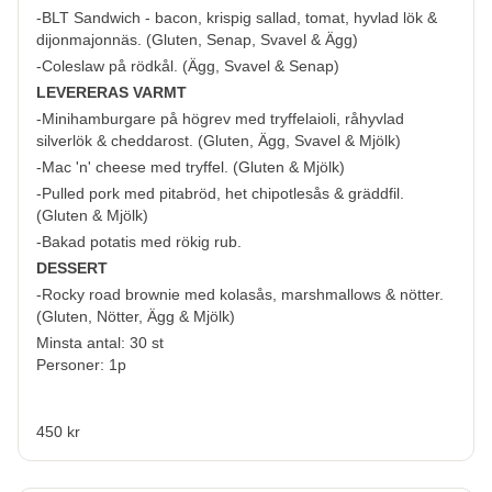
-BLT Sandwich - bacon, krispig sallad, tomat, hyvlad lök &
dijonmajonnäs. (
Gluten, Senap, Svavel & Ägg
)
-Coleslaw på rödkål. (
Ägg, Svavel & Senap
)
LEVERERAS VARMT
-Minihamburgare på högrev med tryffelaioli, råhyvlad
silverlök & cheddarost. (
Gluten, Ägg, Svavel & Mjölk
)
-Mac 'n' cheese med tryffel. (
Gluten & Mjölk
)
-Pulled pork med pitabröd, het chipotlesås & gräddfil.
(
Gluten & Mjölk
)
-Bakad potatis med rökig rub.
DESSERT
-Rocky road brownie med kolasås, marshmallows & nötter.
(
Gluten, Nötter, Ägg & Mjölk
)
Minsta antal: 30 st
Personer: 1p
450 kr