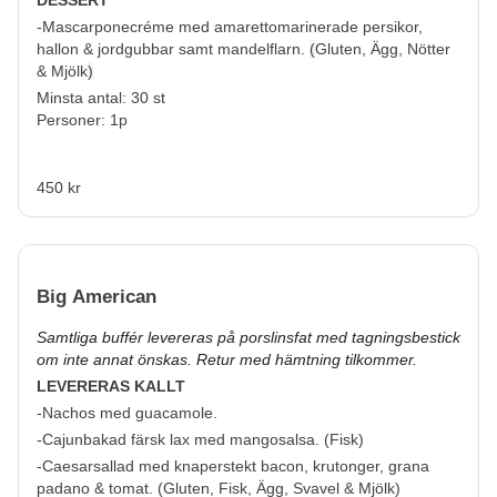
DESSERT
-Mascarponecréme med amarettomarinerade persikor,
hallon & jordgubbar samt mandelflarn.
(
Gluten, Ägg, Nötter
& Mjölk
)
Minsta antal: 30 st
Personer: 1p
450 kr
Big American
Samtliga buffér levereras på porslinsfat med tagningsbestick
om inte annat önskas. Retur med hämtning tilkommer.
LEVERERAS KALLT
-Nachos med guacamole.
-Cajunbakad färsk lax med mangosalsa. (
Fisk
)
-Caesarsallad med knaperstekt bacon, krutonger, grana
padano & tomat. (
Gluten, Fisk, Ägg, Svavel & Mjölk
)