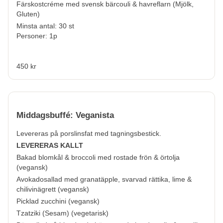
Färskostcréme med svensk bärcouli & havreflarn (
Mjölk,
Gluten
)
Minsta antal: 30 st
Personer: 1p
450 kr
Middagsbuffé: Veganista
Levereras på porslinsfat med tagningsbestick.
LEVERERAS KALLT
Bakad blomkål & broccoli med rostade frön & örtolja
(vegansk)
Avokadosallad med granatäpple, svarvad rättika, lime &
chilivinägrett (vegansk)
Picklad zucchini (vegansk)
Tzatziki (
Sesam
) (vegetarisk)