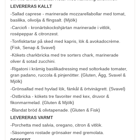
LEVERERAS KALLT
-Sallad caprese - marinerade mozzarellabollar med tomat,
basilika, olivolja & flingsalt.
(
Mjölk
)
-Carciofi - kronärtskockshjärtan marinerade i vitlök,
rosépeppar & citronzest.
-Tonfisktartar på sked med kapris, lök & avokadocrème.
(
Fisk, Senap & Svavel
)
-Kökets charkbricka med tre sorters chark, marinerade
oliver & sotad zucchini.
-Rigatoni i krämig basilikadressing med soltorkade tomater,
gran padano, ruccola & pinjenötter.
(
Gluten, Ägg, Svavel &
Mjölk
)
-Grönsallad med hyvlad lök, fänkål & örtvinägrett.
(
Svavel
)
-Ostbricka - kökets tre favoriter med kex, druvor &
fikonmarmelad.
(
Gluten & Mjölk
)
-Blandat bröd & olivtapenade.
(
Gluten & Fisk
)
LEVERERAS VARMT
-Porchetta med salvia, oregano, citron & vitlök.
-Säsongens rostade grönsaker med gremolata.