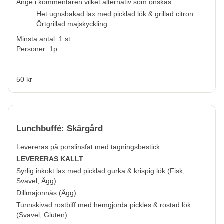
Ange i kommentaren vilket alternativ som önskas:
Het ugnsbakad lax med picklad lök & grillad citron
Örtgrillad majskyckling
Minsta antal: 1 st
Personer: 1p
50 kr
Lunchbuffé: Skärgård
Levereras på porslinsfat med tagningsbestick.
LEVERERAS KALLT
Syrlig inkokt lax med picklad gurka & krispig lök (
Fisk,
Svavel, Ägg
)
Dillmajonnäs (
Ägg
)
Tunnskivad rostbiff med hemgjorda pickles & rostad lök
(
Svavel, Gluten
)