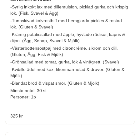
-Syrlig inkokt lax med dillemulsion, picklad gurka och krispig
lök.
(
Fisk, Svavel & Ägg
)
-Tunnskivad kalvrostbiff med hemgjorda pickles & rostad
lök.
(
Gluten & Svavel
)
-Krämig potatissallad med äpple, hyvlade rädisor, kapris &
dijon.
(
Ägg, Senap, Svavel & Mjölk
)
-Västerbottensostpaj med citroncréme, sikrom och dill.
(
Gluten, Ägg, Fisk & Mjölk
)
-Grönsallad med tomat, gurka, lök & vinägrett.
(
Svavel
)
-Kvibille ädel med kex, fikonmarmelad & druvor.
(
Gluten &
Mjölk
)
-Blandat bröd & vispat smör.
(
Gluten & Mjölk
)
Minsta antal: 30 st
Personer: 1p
325 kr