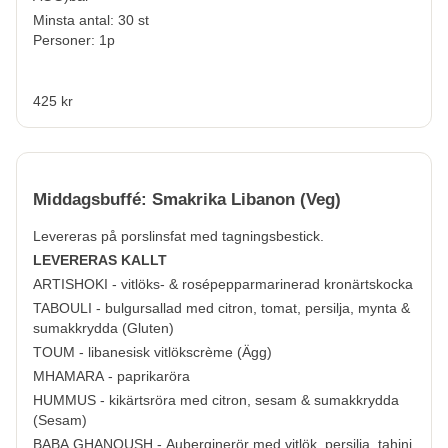
Minsta antal: 30 st
Personer: 1p
425 kr
Middagsbuffé: Smakrika Libanon (Veg)
Levereras på porslinsfat med tagningsbestick.
LEVERERAS KALLT
ARTISHOKI - vitlöks- & rosépepparmarinerad kronärtskocka
TABOULI - bulgursallad med citron, tomat, persilja, mynta &
sumakkrydda (
Gluten
)
TOUM - libanesisk vitlökscrème (
Ägg
)
MHAMARA - paprikaröra
HUMMUS - kikärtsröra med citron, sesam & sumakkrydda
(
Sesam
)
BABA GHANOUSH - Auberginerör med vitlök, persilja, tahini