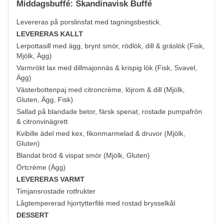
Middagsbuffé: Skandinavisk Buffé
Levereras på porslinsfat med tagningsbestick.
LEVERERAS KALLT
Lerpottasill med ägg, brynt smör, rödlök, dill & gräslök (
Fisk,
Mjölk, Ägg
)
Varmrökt lax med dillmajonnäs & krispig lök (
Fisk, Svavel,
Ägg
)
Västerbottenpaj med citroncrème, löjrom & dill (
Mjölk,
Gluten, Ägg, Fisk
)
Sallad på blandade betor, färsk spenat, rostade pumpafrön
& citronvinägrett
Kvibille ädel med kex, fikonmarmelad & druvor (
Mjölk,
Gluten
)
Blandat bröd & vispat smör (
Mjölk, Gluten
)
Örtcréme (
Ägg
)
LEVERERAS VARMT
Timjansrostade rotfrukter
Lågtempererad hjortytterfilé med rostad brysselkål
DESSERT