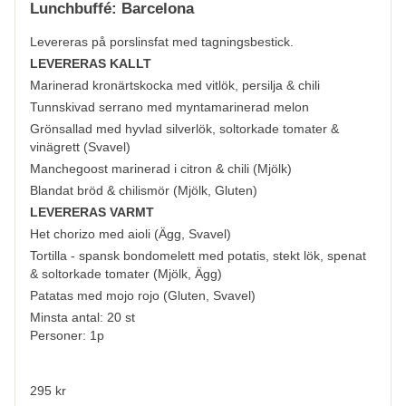
Lunchbuffé: Barcelona
Levereras på porslinsfat med tagningsbestick.
LEVERERAS KALLT
Marinerad kronärtskocka med vitlök, persilja & chili
Tunnskivad serrano med myntamarinerad melon
Grönsallad med hyvlad silverlök, soltorkade tomater &
vinägrett (
Svavel
)
Manchegoost marinerad i citron & chili (
Mjölk
)
Blandat bröd & chilismör (
Mjölk, Gluten
)
LEVERERAS VARMT
Het chorizo med aioli (
Ägg, Svavel
)
Tortilla - spansk bondomelett med potatis, stekt lök, spenat
& soltorkade tomater (
Mjölk, Ägg
)
Patatas med mojo rojo (
Gluten, Svavel
)
Minsta antal: 20 st
Personer: 1p
295 kr