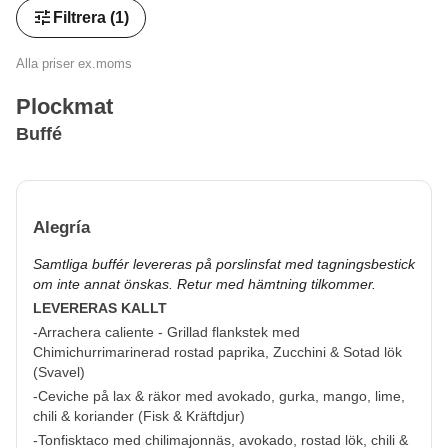
tune
Filtrera
(1)
Alla priser ex.moms
Plockmat
Buffé
Alegría
Samtliga buffér levereras på porslinsfat med tagningsbestick
om inte annat önskas. Retur med hämtning tilkommer.
LEVERERAS KALLT
-Arrachera caliente - Grillad flankstek med
Chimichurrimarinerad rostad paprika, Zucchini & Sotad lök
(
Svavel
)
-Ceviche på lax & räkor med avokado, gurka, mango, lime,
chili & koriander (
Fisk & Kräftdjur
)
-Tonfisktaco med chilimajonnäs, avokado, rostad lök, chili &