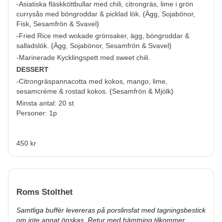
-Asiatiska fläskköttbullar med chili, citrongräs, lime i grön
currysås med böngroddar & picklad lök.
(
Ägg, Sojabönor,
Fisk, Sesamfrön & Svavel
)
-Fried Rice med wokade grönsaker, ägg, böngroddar &
salladslök.
(
Ägg, Sojabönor, Sesamfrön & Svavel
)
-Marinerade Kycklingspett med sweet chili.
DESSERT
-Citrongräspannacotta med kokos, mango, lime,
sesamcréme & rostad kokos.
(
Sesamfrön & Mjölk
)
Minsta antal: 20 st
Personer: 1p
450 kr
Roms Stolthet
Samtliga buffér levereras på porslinsfat med tagningsbestick
om inte annat önskas. Retur med hämtning tilkommer.