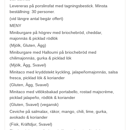
Levereras på porslinsfat med tagningsbestick. Minsta
beställning: 30 personer.
(vid längre antal begär offert)
MENY
Miniburgare på högrev med briochebröd, cheddar,
majonnäs & picklad rödlök
(
Mjölk, Gluten, Ägg
)
Miniburgare med Halloumi på briochebröd med
chilimajonnäs, gurka & picklad lök
(
Mjölk, Ägg, Svavel
)
Minitaco med kryddstekt kyckling, jalapeñomajonnäs, salsa
fresca, picklad lök & koriander
(
Gluten, Ägg, Svavel
)
Minitaco med vitlöksbakad portabello, rostad majscrème,
picklad jalapeño, rödlök & koriander
(
Gluten, Svavel
) (vegansk)
Ceviche på salmalax, räkor, mango, chili, lime, gurka,
avokado & koriander
(
Fisk, Kräftdjur, Svavel
)