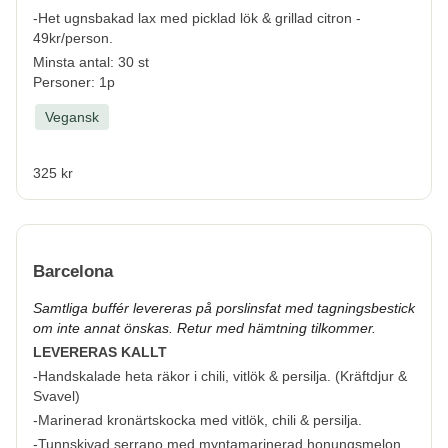
-Het ugnsbakad lax med picklad lök & grillad citron
-
49kr/person.
Minsta antal: 30 st
Personer: 1p
Vegansk
325 kr
Barcelona
Samtliga buffér levereras på porslinsfat med tagningsbestick
om inte annat önskas. Retur med hämtning tilkommer.
LEVERERAS KALLT
-Handskalade heta räkor i chili, vitlök & persilja. (
Kräftdjur &
Svavel
)
-Marinerad kronärtskocka med vitlök, chili & persilja.
-Tunnskivad serrano med myntamarinerad honungsmelon.