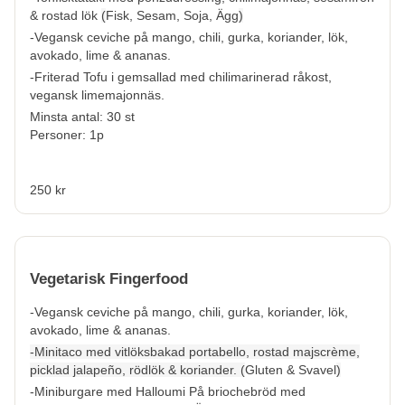
& rostad lök
(
Fisk, Sesam, Soja, Ägg
)
-Vegansk ceviche på mango, chili, gurka, koriander, lök,
avokado, lime & ananas.
-Friterad Tofu i gemsallad med chilimarinerad råkost,
vegansk limemajonnäs.
Minsta antal: 30 st
Personer: 1p
250 kr
Vegetarisk Fingerfood
-Vegansk ceviche på mango, chili, gurka, koriander, lök,
avokado, lime & ananas.
-Minitaco med vitlöksbakad portabello, rostad majscrème,
picklad jalapeño, rödlök & koriander. (
Gluten & Svavel
)
-Miniburgare med Halloumi På briochebröd med