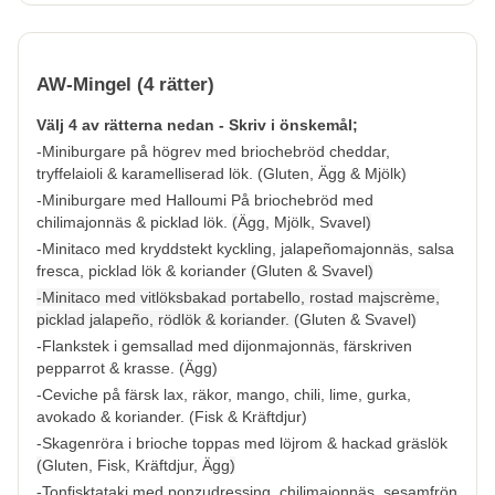
AW-Mingel (4 rätter)
Välj 4 av rätterna nedan - Skriv i önskemål;
-Miniburgare på högrev med briochebröd cheddar,
tryffelaioli & karamelliserad lök. (
Gluten, Ägg & Mjölk
)
-Miniburgare med Halloumi På briochebröd med
chilimajonnäs & picklad lök.
(
Ägg, Mjölk, Svavel
)
-Minitaco med kryddstekt kyckling, jalapeñomajonnäs, salsa
fresca, picklad lök & koriander
(
Gluten & Svavel
)
-Minitaco med vitlöksbakad portabello, rostad majscrème,
picklad jalapeño, rödlök & koriander. (
Gluten & Svavel
)
-Flankstek
i
gemsallad med dijonmajonnäs, färskriven
pepparrot & krasse. (
Ägg
)
-Ceviche på färsk lax, räkor, mango, chili, lime, gurka,
avokado & koriander. (
Fisk & Kräftdjur
)
-Skagenröra i brioche toppas med löjrom & hackad gräslök
(
Gluten, Fisk, Kräftdjur, Ägg
)
-Tonfisktataki med ponzudressing, chilimajonnäs, sesamfrön