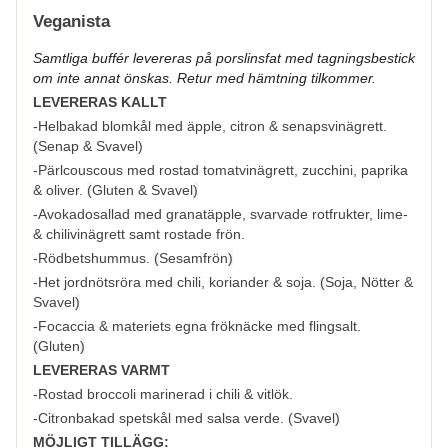
Veganista
Samtliga buffér levereras på porslinsfat med tagningsbestick
om inte annat önskas. Retur med hämtning tilkommer.
LEVERERAS KALLT
-Helbakad blomkål med äpple, citron & senapsvinägrett.
(
Senap & Svavel
)
-Pärlcouscous med rostad tomatvinägrett, zucchini, paprika
& oliver.
(
Gluten & Svavel
)
-Avokadosallad med granatäpple, svarvade rotfrukter, lime-
& chilivinägrett samt rostade frön.
-Rödbetshummus.
(
Sesamfrön
)
-Het jordnötsröra med chili, koriander & soja.
(
Soja, Nötter &
Svavel
)
-Focaccia & materiets egna fröknäcke med flingsalt.
(
Gluten
)
LEVERERAS VARMT
-Rostad broccoli marinerad i chili & vitlök.
-Citronbakad spetskål med salsa verde. (
Svavel
)
MÖJLIGT TILLÄGG: