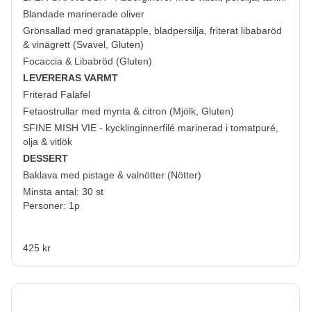
Blandade marinerade oliver
Grönsallad med granatäpple, bladpersilja, friterat libabaröd
& vinägrett (
Svavel, Gluten
)
Focaccia & Libabröd (
Gluten
)
LEVERERAS VARMT
Friterad Falafel
Fetaostrullar med mynta & citron (
Mjölk, Gluten
)
SFINE MISH VIE - kycklinginnerfilé marinerad i tomatpuré,
olja & vitlök
DESSERT
Baklava med pistage & valnötter (
Nötter
)
Minsta antal: 30 st
Personer: 1p
425 kr