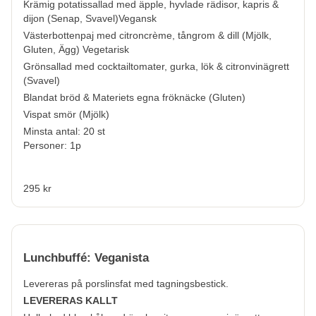
Krämig potatissallad med äpple, hyvlade rädisor, kapris &
dijon (
Senap, Svavel
)Vegansk
Västerbottenpaj med citroncrème, tångrom & dill (
Mjölk,
Gluten, Ägg
) Vegetarisk
Grönsallad med cocktailtomater, gurka, lök & citronvinägrett
(
Svavel
)
Blandat bröd & Materiets egna fröknäcke (
Gluten
)
Vispat smör (
Mjölk
)
Minsta antal: 20 st
Personer: 1p
295 kr
Lunchbuffé: Veganista
Levereras på porslinsfat med tagningsbestick.
LEVERERAS KALLT