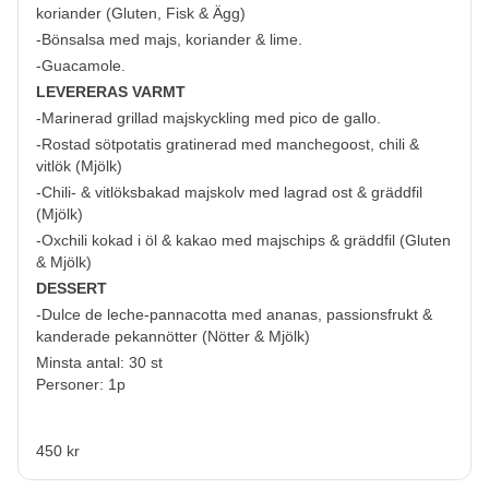
koriander (
Gluten, Fisk & Ägg
)
-Bönsalsa med majs, koriander & lime.
-Guacamole.
LEVERERAS VARMT
-Marinerad grillad majskyckling med pico de gallo.
-Rostad sötpotatis gratinerad med manchegoost, chili &
vitlök (
Mjölk
)
-Chili- & vitlöksbakad majskolv med lagrad ost & gräddfil
(
Mjölk
)
-Oxchili kokad i öl & kakao med majschips & gräddfil (
Gluten
& Mjölk
)
DESSERT
-Dulce de leche-pannacotta med ananas, passionsfrukt &
kanderade pekannötter (
Nötter & Mjölk
)
Minsta antal: 30 st
Personer: 1p
450 kr