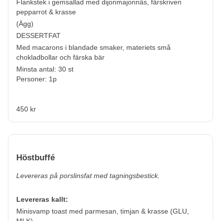
Flankstek i gemsallad med dijonmajonnäs, färskriven
pepparrot & krasse
(
Ägg
)
DESSERTFAT
Med macarons i blandade smaker, materiets små
chokladbollar och färska bär
Minsta antal: 30 st
Personer: 1p
450 kr
Höstbuffé
Levereras på porslinsfat med tagningsbestick.
Levereras kallt:
Minisvamp toast med parmesan, timjan & krasse (GLU,