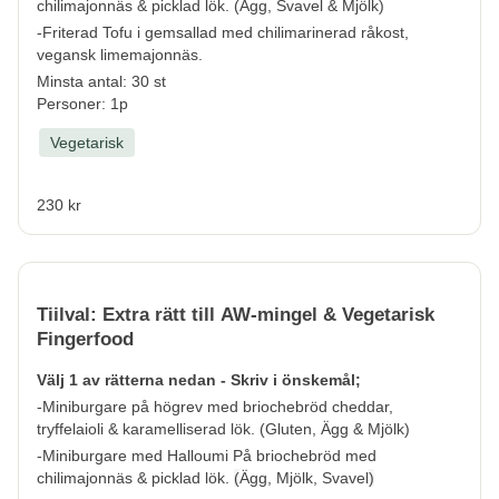
chilimajonnäs & picklad lök. (
Ägg, Svavel & Mjölk
)
-Friterad Tofu i gemsallad med chilimarinerad råkost,
vegansk limemajonnäs.
Minsta antal: 30 st
Personer: 1p
Vegetarisk
230 kr
Tiilval: Extra rätt till AW-mingel & Vegetarisk
Fingerfood
Välj 1 av rätterna nedan - Skriv i önskemål;
-Miniburgare på högrev med briochebröd cheddar,
tryffelaioli & karamelliserad lök. (
Gluten, Ägg & Mjölk
)
-Miniburgare med Halloumi På briochebröd med
chilimajonnäs & picklad lök.
(
Ägg, Mjölk, Svavel
)