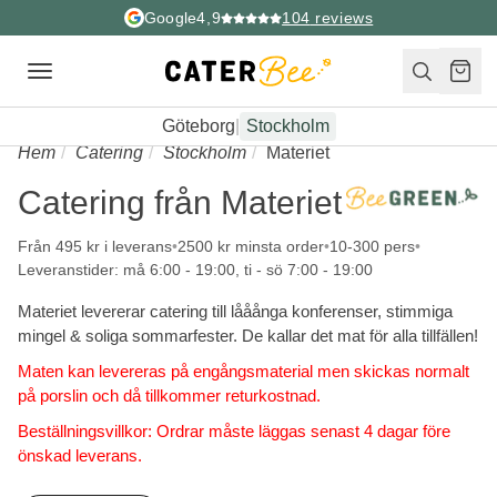
Google
4,9
104
reviews
Toggle
navigation
Göteborg
|
Stockholm
Hem
Catering
Stockholm
Materiet
Catering från Materiet
Från 495 kr i leverans
2500 kr minsta order
10-300 pers
Leveranstider: må 6:00 - 19:00, ti - sö 7:00 - 19:00
Materiet levererar catering till lååånga konferenser, stimmiga
mingel & soliga sommarfester. De kallar det mat för alla tillfällen!
Maten kan levereras på engångsmaterial men skickas normalt
på porslin och då tillkommer returkostnad.
Beställningsvillkor: Ordrar måste läggas senast 4 dagar före
önskad leverans.