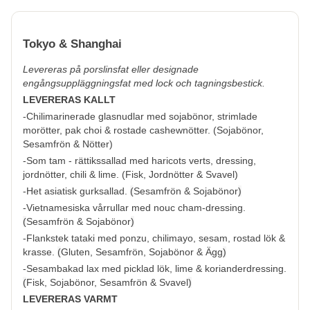
Tokyo & Shanghai
Levereras på porslinsfat eller designade
engångsuppläggningsfat med lock och tagningsbestick.
LEVERERAS KALLT
-Chilimarinerade glasnudlar med sojabönor, strimlade
morötter, pak choi & rostade cashewnötter. (
Sojabönor,
Sesamfrön & Nötter
)
-Som tam - rättikssallad med haricots verts, dressing,
jordnötter, chili & lime. (
Fisk, Jordnötter & Svavel
)
-Het asiatisk gurksallad.
(
Sesamfrön & Sojabönor
)
-Vietnamesiska vårrullar med nouc cham-dressing.
(
Sesamfrön & Sojabönor
)
-Flankstek tataki med ponzu, chilimayo, sesam, rostad lök &
krasse.
(
Gluten, Sesamfrön, Sojabönor & Ägg
)
-Sesambakad lax med picklad lök, lime & korianderdressing.
(
Fisk, Sojabönor, Sesamfrön & Svavel
)
LEVERERAS VARMT