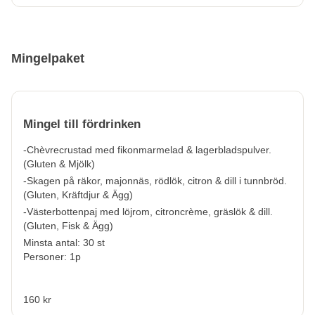
Mingelpaket
Mingel till fördrinken
-Chèvrecrustad med fikonmarmelad & lagerbladspulver.
(
Gluten & Mjölk
)
-Skagen på räkor, majonnäs, rödlök, citron & dill i tunnbröd.
(
Gluten, Kräftdjur & Ägg
)
-Västerbottenpaj med löjrom, citroncrème, gräslök & dill.
(
Gluten, Fisk & Ägg
)
Minsta antal: 30 st
Personer: 1p
160 kr