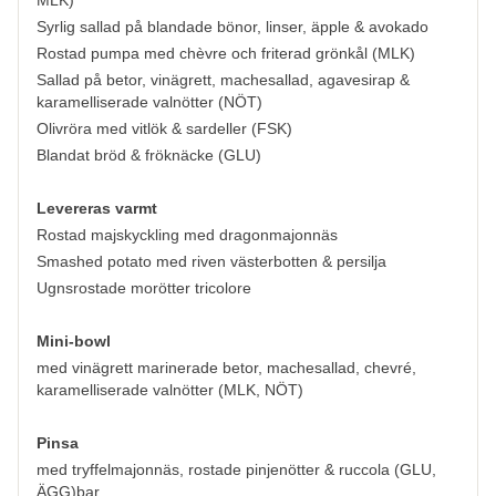
MLK)
Syrlig sallad på blandade bönor, linser, äpple & avokado
Rostad pumpa med chèvre och friterad grönkål (MLK)
Sallad på betor, vinägrett, machesallad, agavesirap &
karamelliserade valnötter (NÖT)
Olivröra med vitlök & sardeller (FSK)
Blandat bröd & fröknäcke (GLU)
Levereras varmt
Rostad majskyckling med dragonmajonnäs
Smashed potato med riven västerbotten & persilja
Ugnsrostade morötter tricolore
Mini-bowl
med vinägrett marinerade betor, machesallad, chevré,
karamelliserade valnötter (MLK, NÖT)
Pinsa
med tryffelmajonnäs, rostade pinjenötter & ruccola (GLU,
ÄGG)bar