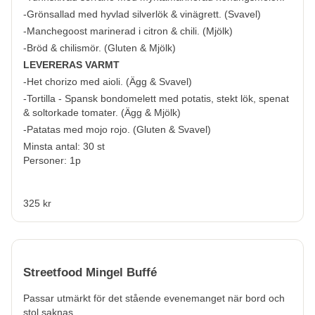
-Grönsallad med hyvlad silverlök & vinägrett. (
Svavel
)
-Manchegoost marinerad i citron & chili.
(
Mjölk
)
-Bröd & chilismör. (
Gluten & Mjölk
)
LEVERERAS VARMT
-
Het chorizo med aiol
i. (
Ägg & Svavel
)
-Tortilla - Spansk bondomelett med potatis, stekt lök, spenat
& soltorkade tomater. (
Ägg & Mjölk
)
-Patatas med mojo rojo. (
Gluten & Svavel
)
Minsta antal: 30 st
Personer: 1p
325 kr
Streetfood Mingel Buffé
Passar utmärkt för det stående evenemanget när bord och
stol saknas