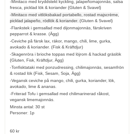
-Minitaco med kryddstekt kyckling, jalapeñomajonnäs, salsa
fresca, picklad lök & koriander
(
Gluten & Svavel
)
-Minitaco med vitlöksbakad portabello, rostad majscrème,
picklad jalapeño, rödlök & koriander. (
Gluten & Svavel
)
-Flankstek
i
gemsallad med dijonmajonnäs, färskriven
pepparrot & krasse. (
Ägg
)
-Ceviche på färsk lax, räkor, mango, chili, lime, gurka,
avokado & koriander. (
Fisk & Kräftdjur
)
-Skagenröra i brioche toppas med löjrom & hackad gräslök
(
Gluten, Fisk, Kräftdjur, Ägg
)
-Tonfisktataki med ponzudressing, chilimajonnäs, sesamfrön
& rostad lök
(
Fisk, Sesam, Soja, Ägg
)
-Vegansk ceviche på mango, chili, gurka, koriander, lök,
avokado, lime & ananas.
-Friterad Tofu i gemsallad med chilimarinerad råkost,
vegansk limemajonnäs.
Minsta antal: 30 st
Personer: 1p
60 kr