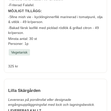
-Friterad Falafel.
MÖJLIGT TILLÄGG:
-Sfine mish vie - kycklinginnerfilé marinerad i tomatpuré, olja
& vitlök - 49 kr/person.
-Bakad färsk laxfilé med picklad rödlök & grillad citron - 49
kr/person.
Minsta antal: 30 st
Personer: 1p
Vegetarisk
325 kr
Lilla Skärgården
Levereras på porslinsfat eller designade
engångsuppläggningsfat med lock och tagningsbestick.
LEVERERAS KALLT