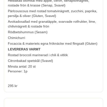
Helbakad blomkål med äpple, citron, senapsvinägrett,
rostade frön & krasse (
Senap, Svavel
)
Pärlcouscous med rostad tomatvinägrett, zucchini, paprika,
persilja & oliver (
Gluten, Svavel
)
Avokadosallad med granatäpple, svarvade rotfrukter, lime,
chilivinägrett & rostade frön
Rödbetshummus (
Sesam
)
Chimichurri
Focaccia & materiets egna fröknäcke med flingsalt (
Gluten
)
LEVERERAS VARMT
Rostad broccoli marinerad i chili & vitlök
Citronbakad spetskål (
Svavel
)
Minsta antal: 20 st
Personer: 1p
295 kr