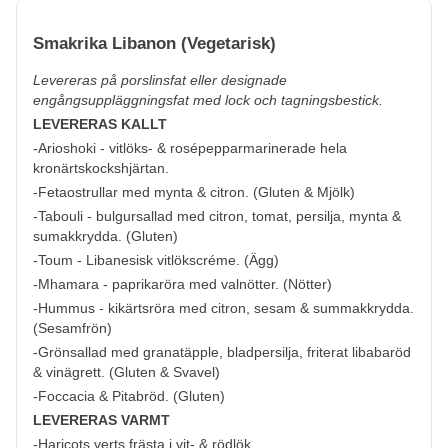
Smakrika Libanon (Vegetarisk)
Levereras på porslinsfat eller designade
engångsuppläggningsfat med lock och tagningsbestick.
LEVERERAS KALLT
-Arioshoki - vitlöks- & rosépepparmarinerade hela
kronärtskockshjärtan.
-Fetaostrullar med mynta & citron.
(
Gluten & Mjölk
)
-Tabouli - bulgursallad med citron, tomat, persilja, mynta &
sumakkrydda. (
Gluten
)
-Toum - Libanesisk vitlökscréme. (
Ägg
)
-Mhamara - paprikaröra med valnötter. (
Nötter
)
-Hummus - kikärtsröra med citron, sesam & summakkrydda.
(
Sesamfrön
)
-
Grönsallad med granatäpple, bladpersilja, friterat libabaröd
& vinägrett.
(
Gluten & Svavel
)
-Foccacia & Pitabröd. (
Gluten
)
LEVERERAS VARMT
-Haricots verts frästa i vit- & rödlök.