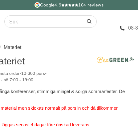
Google
4,9
104
reviews
08-
Materiet
ateriet
nsta order
10-300 pers
 - sö 7:00 - 19:00
 lååånga konferenser, stimmiga mingel & soliga sommarfester. De
aterial men skickas normalt på porslin och då tillkommer
e läggas senast 4 dagar före önskad leverans.