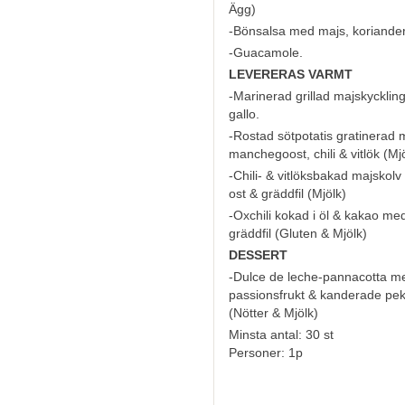
Ägg
)
-Bönsalsa med majs, koriander
-Guacamole.
LEVERERAS VARMT
-Marinerad grillad majskycklin
gallo.
-Rostad sötpotatis gratinerad
manchegoost, chili & vitlök (
Mj
-Chili- & vitlöksbakad majskol
ost & gräddfil (
Mjölk
)
-Oxchili kokad i öl & kakao me
gräddfil (
Gluten & Mjölk
)
DESSERT
-Dulce de leche-pannacotta m
passionsfrukt & kanderade pe
(
Nötter & Mjölk
)
Minsta antal: 30 st
Personer: 1p