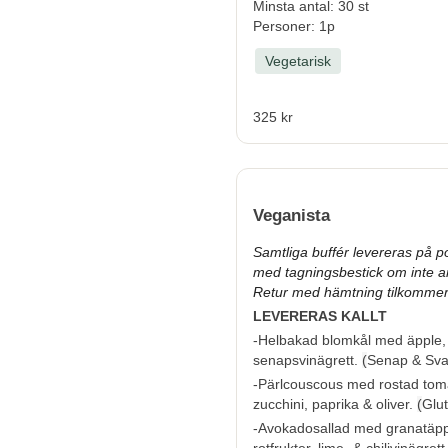
Minsta antal: 30 st
Personer: 1p
Vegetarisk
325 kr
Veganista
Samtliga buffér levereras på po
med tagningsbestick om inte a
Retur med hämtning tilkommer
LEVERERAS KALLT
-Helbakad blomkål med äpple, 
senapsvinägrett.
(
Senap & Sva
-Pärlcouscous med rostad toma
zucchini, paprika & oliver.
(
Glu
-Avokadosallad med granatäpp