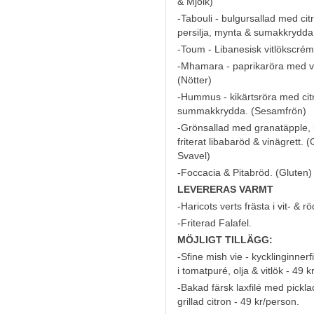
& Mjölk
)
-Tabouli - bulgursallad med cit
persilja, mynta & sumakkrydda.
-Toum - Libanesisk vitlökscrém
-Mhamara - paprikaröra med va
(
Nötter
)
-Hummus - kikärtsröra med ci
summakkrydda. (
Sesamfrön
)
-
Grönsallad med granatäpple, b
friterat libabaröd & vinägrett.
(
Svavel
)
-Foccacia & Pitabröd. (
Gluten
)
LEVERERAS VARMT
-Haricots verts frästa i vit- & rö
-Friterad Falafel.
MÖJLIGT TILLÄGG:
-Sfine mish vie - kycklinginner
i tomatpuré, olja & vitlök - 49 k
-Bakad färsk laxfilé med pickla
grillad citron - 49 kr/person.