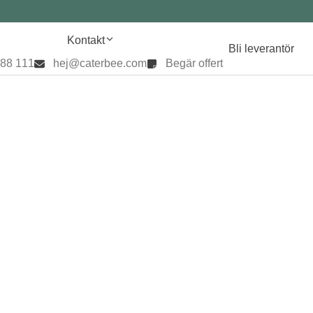
Kontakt
Bli leverantör
888 111
hej@caterbee.com
Begär offert