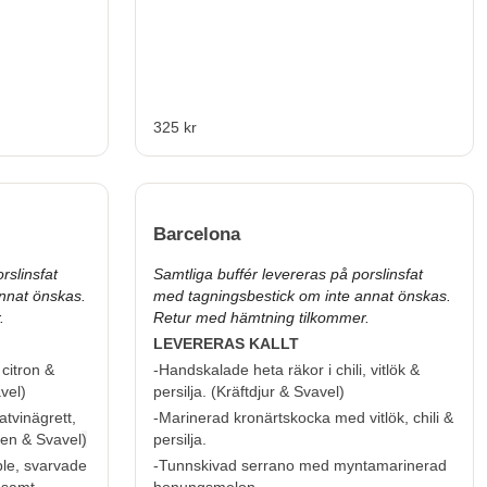
325 kr
Barcelona
rslinsfat
Samtliga buffér levereras på porslinsfat
nnat önskas.
med tagningsbestick om inte annat önskas.
.
Retur med hämtning tilkommer.
LEVERERAS KALLT
citron &
-Handskalade heta räkor i chili, vitlök &
vel
)
persilja. (
Kräftdjur & Svavel
)
tvinägrett,
-Marinerad kronärtskocka med vitlök, chili &
ten & Svavel
)
persilja.
le, svarvade
-Tunnskivad serrano med myntamarinerad