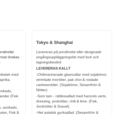
Tokyo & Shanghai
rslinsfat
Levereras på porslinsfat eller designade
nnat önskas.
engångsuppläggningsfat med lock och
.
tagningsbestick.
LEVERERAS KALLT
lankstek med
-Chilimarinerade glasnudlar med sojabönor,
aprika,
strimlade morötter, pak choi & rostade
cashewnötter. (
Sojabönor, Sesamfrön &
Nötter
)
vokado,
iander (
Fisk
-Som tam - rättikssallad med haricots verts,
dressing, jordnötter, chili & lime. (
Fisk,
Jordnötter & Svavel
)
s, avokado,
uten, Fisk &
-Het asiatisk gurksallad.
(
Sesamfrön &