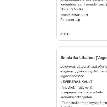
jordgubbar samt mandelflarn.
Nötter & Mjölk
)
Minsta antal: 30 st
Personer: 1p
450 kr
Smakrika Libanon (Veget
Levereras på porslinsfat eller
engångsuppläggningsfat med 
tagningsbestick.
LEVERERAS KALLT
-Arioshoki - vitlöks- &
rosépepparmarinerade hela
kronärtskockshjärtan.
-Fetaostrullar med mynta & cit