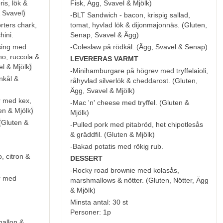
is, lök &
Fisk, Ägg, Svavel & Mjölk
)
 Svavel
)
-BLT Sandwich - bacon, krispig sallad,
rters chark,
tomat, hyvlad lök & dijonmajonnäs. (
Gluten,
hini.
Senap, Svavel & Ägg
)
ssing med
-Coleslaw på rödkål. (
Ägg, Svavel & Senap
)
no, ruccola &
LEVERERAS VARMT
el & Mjölk
)
-Minihamburgare på högrev med tryffelaioli,
nkål &
råhyvlad silverlök & cheddarost. (
Gluten,
Ägg, Svavel & Mjölk
)
er med kex,
-Mac 'n' cheese med tryffel. (
Gluten &
en & Mjölk
)
Mjölk
)
(
Gluten &
-Pulled pork med pitabröd, het chipotlesås
& gräddfil. (
Gluten & Mjölk
)
-Bakad potatis med rökig rub.
, citron &
DESSERT
-Rocky road brownie med kolasås,
r med
marshmallows & nötter. (
Gluten, Nötter, Ägg
& Mjölk
)
Minsta antal: 30 st
Personer: 1p
hallon &