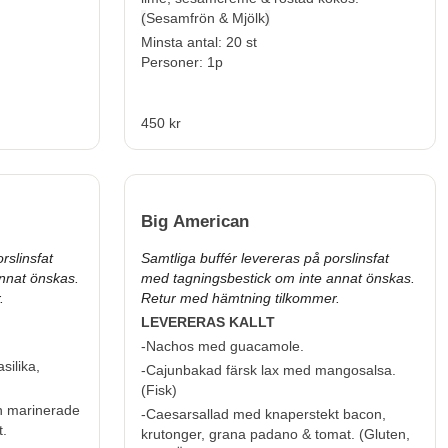
(
Sesamfrön & Mjölk
)
Minsta antal: 20 st
Personer: 1p
450 kr
Big American
rslinsfat
Samtliga buffér levereras på porslinsfat
nnat önskas.
med tagningsbestick om inte annat önskas.
.
Retur med hämtning tilkommer.
LEVERERAS KALLT
-Nachos med guacamole.
silika,
-Cajunbakad färsk lax med mangosalsa.
(
Fisk
)
an marinerade
-Caesarsallad med knaperstekt bacon,
t.
krutonger, grana padano & tomat. (
Gluten,