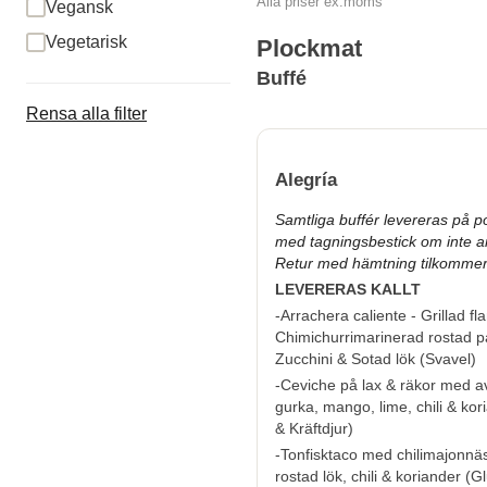
Alla priser ex.moms
Vegansk
Vegetarisk
Plockmat
Buffé
Rensa alla filter
Alegría
Samtliga buffér levereras på po
med tagningsbestick om inte a
Retur med hämtning tilkommer
LEVERERAS KALLT
-Arrachera caliente - Grillad f
Chimichurrimarinerad rostad p
Zucchini & Sotad lök (
Svavel
)
-Ceviche på lax & räkor med a
gurka, mango, lime, chili & kor
& Kräftdjur
)
-Tonfisktaco med chilimajonnä
rostad lök, chili & koriander (
Gl