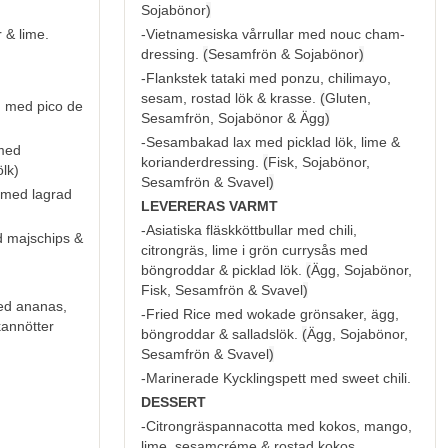
Sojabönor
)
 & lime.
-Vietnamesiska vårrullar med nouc cham-
dressing.
(
Sesamfrön & Sojabönor
)
-Flankstek tataki med ponzu, chilimayo,
sesam, rostad lök & krasse.
(
Gluten,
g med pico de
Sesamfrön, Sojabönor & Ägg
)
-Sesambakad lax med picklad lök, lime &
 med
korianderdressing.
(
Fisk, Sojabönor,
ölk
)
Sesamfrön & Svavel
)
v med lagrad
LEVERERAS VARMT
-Asiatiska fläskköttbullar med chili,
d majschips &
citrongräs, lime i grön currysås med
böngroddar & picklad lök.
(
Ägg, Sojabönor,
Fisk, Sesamfrön & Svavel
)
ed ananas,
-Fried Rice med wokade grönsaker, ägg,
kannötter
böngroddar & salladslök.
(
Ägg, Sojabönor,
Sesamfrön & Svavel
)
-Marinerade Kycklingspett med sweet chili.
DESSERT
-Citrongräspannacotta med kokos, mango,
lime, sesamcréme & rostad kokos.