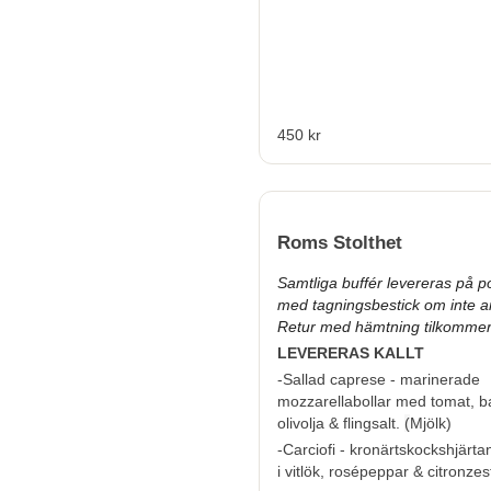
450 kr
Roms Stolthet
Samtliga buffér levereras på po
med tagningsbestick om inte a
Retur med hämtning tilkommer
LEVERERAS KALLT
-Sallad caprese - marinerade
mozzarellabollar med tomat, ba
olivolja & flingsalt.
(
Mjölk
)
-Carciofi - kronärtskockshjärt
i vitlök, rosépeppar & citronzes