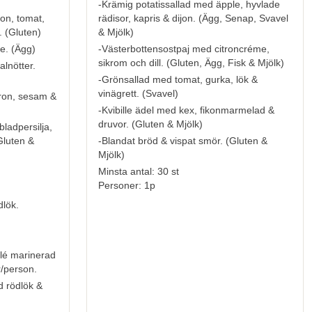
-Krämig potatissallad med äpple, hyvlade
ron, tomat,
rädisor, kapris & dijon.
(
Ägg, Senap, Svavel
 (
Gluten
)
& Mjölk
)
e. (
Ägg
)
-Västerbottensostpaj med citroncréme,
sikrom och dill.
(
Gluten, Ägg, Fisk & Mjölk
)
lnötter.
-Grönsallad med tomat, gurka, lök &
vinägrett.
(
Svavel
)
tron, sesam &
-Kvibille ädel med kex, fikonmarmelad &
druvor.
(
Gluten & Mjölk
)
ladpersilja,
Gluten &
-Blandat bröd & vispat smör.
(
Gluten &
Mjölk
)
Minsta antal: 30 st
Personer: 1p
dlök.
filé marinerad
r/person.
d rödlök &