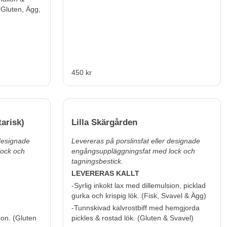
(
Gluten, Ägg,
450 kr
arisk)
Lilla Skärgården
 designade
Levereras på porslinsfat eller designade
lock och
engångsuppläggningsfat med lock och
tagningsbestick.
LEVERERAS KALLT
-Syrlig inkokt lax med dillemulsion, picklad
gurka och krispig lök.
(
Fisk, Svavel & Ägg
)
-Tunnskivad kalvrostbiff med hemgjorda
ron.
(
Gluten
pickles & rostad lök.
(
Gluten & Svavel
)