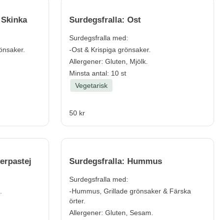
 Skinka
Surdegsfralla: Ost
Surdegsfralla med:
rönsaker.
-Ost & Krispiga grönsaker.
Allergener:
Gluten, Mjölk.
Minsta antal: 10 st
Vegetarisk
50 kr
erpastej
Surdegsfralla: Hummus
Surdegsfralla med:
.
-Hummus, Grillade grönsaker & Färska
örter.
Allergener:
Gluten, Sesam.