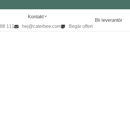
Kontakt
Bli leverantör
888 111
hej@caterbee.com
Begär offert