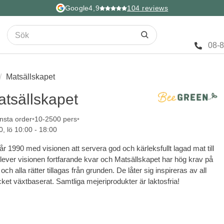
Google
4,9
104
reviews
08-
Matsällskapet
atsällskapet
nsta order
10-2500 pers
0, lö 10:00 - 18:00
r 1990 med visionen att servera god och kärleksfullt lagad mat till
 lever visionen fortfarande kvar och Matsällskapet har hög krav på
och alla rätter tillagas från grunden. De låter sig inspireras av all
ket växtbaserat. Samtliga mejeriprodukter är laktosfria!