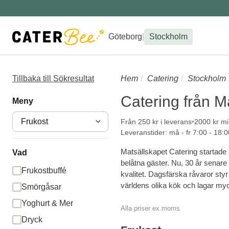
Göteborg
|
Stockholm
Tillbaka till Sökresultat
Hem
Catering
Stockholm
Catering från M
Meny
Frukost
Från 250 kr i leverans
2000 kr mi
Leveranstider: må - fr 7:00 - 18:0
Matsällskapet Catering startade å
Vad
belåtna gäster. Nu, 30 år senare
Frukostbuffé
kvalitet. Dagsfärska råvaror styr 
världens olika kök och lagar myc
Smörgåsar
Yoghurt & Mer
Alla priser ex.moms
Dryck