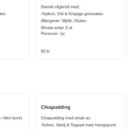
Danskt rågbröd med:
ker.
-Kalkon, Ost & Krispiga grönsaker.
Allergener:
Mjölk, Gluten.
Minsta antal: 5 st
Personer: 1p
50 kr
Chiapudding
i liten burk)
Chiapudding med smak av:
-Kokos, Vanilj & Toppad med mangopuré.