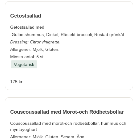
Getostsallad
Getostsallad med:
-Gulbetshummus, Dinkel, Råstekt broccoli, Rostad grönkål.
Dressing: Citronvinigrette.
Allergener:
Mjölk, Gluten.
Minsta antal: 5 st
Vegetarisk
175 kr
Couscoussallad med Morot-och Rödbetsbollar
Couscoussallad med morot-och rödbetsbollar, hummus och
myntayoghurt
Allergener:
Mjölk, Gluten, Sesam, Ägg