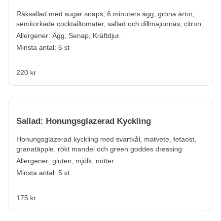
Räksallad med sugar snaps, 6 minuters ägg, gröna ärtor,
semitorkade cocktailtomater, sallad och dillmajonnäs, citron
Allergener:
Ägg, Senap, Kräftdjur.
Minsta antal: 5 st
220 kr
Sallad: Honungsglazerad Kyckling
Honungsglazerad kyckling med svartkål, matvete, fetaost,
granatäpple, rökt mandel och green goddes dressing
Allergener:
gluten, mjölk, nötter
Minsta antal: 5 st
175 kr