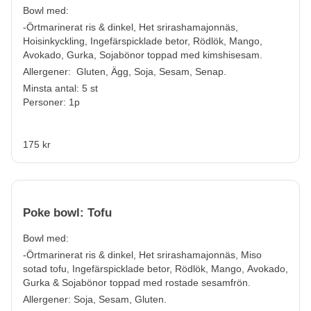
Bowl med:
-Örtmarinerat ris & dinkel, Het srirashamajonnäs,
Hoisinkyckling, Ingefärspicklade betor, Rödlök, Mango,
Avokado, Gurka, Sojabönor toppad med kimshisesam.
Allergener:
Gluten, Ägg, Soja, Sesam, Senap.
Minsta antal: 5 st
Personer: 1p
175 kr
Poke bowl: Tofu
Bowl med:
-Örtmarinerat ris & dinkel, Het srirashamajonnäs, Miso
sotad tofu, Ingefärspicklade betor, Rödlök, Mango, Avokado,
Gurka & Sojabönor toppad med rostade sesamfrön.
Allergener:
Soja, Sesam, Gluten.