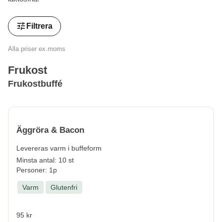
tune
Filtrera
Alla priser ex.moms
Frukost
Frukostbuffé
Äggröra & Bacon
Levereras varm i buffeform
Minsta antal: 10 st
Personer: 1p
Varm
Glutenfri
95 kr