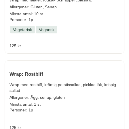
Wrap med falafel, rödkål- och äppel coleslaw.
Allergener:
Gluten, Senap.
Minsta antal: 10 st
Personer: 1p
Vegetarisk
Vegansk
125 kr
Wrap: Rostbiff
Wrap med rostbiff, krämig potatissallad, picklad lök, krispig
sallad
Allergener:
Ägg, senap, gluten
Minsta antal: 1 st
Personer: 1p
125 kr