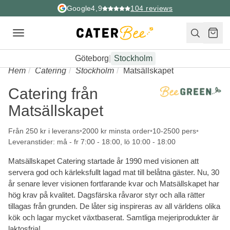
Google
4,9
104
reviews
Toggle
navigation
Göteborg
|
Stockholm
Hem
Catering
Stockholm
Matsällskapet
Catering från
Matsällskapet
Från 250 kr i leverans
2000 kr minsta order
10-2500 pers
Leveranstider: må - fr 7:00 - 18:00, lö 10:00 - 18:00
Matsällskapet Catering startade år 1990 med visionen att
servera god och kärleksfullt lagad mat till belåtna gäster. Nu, 30
år senare lever visionen fortfarande kvar och Matsällskapet har
hög krav på kvalitet. Dagsfärska råvaror styr och alla rätter
tillagas från grunden. De låter sig inspireras av all världens olika
kök och lagar mycket växtbaserat. Samtliga mejeriprodukter är
laktosfria!