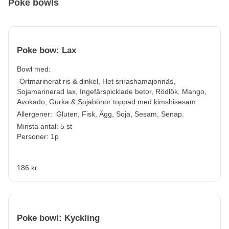
Poké bowls
Poke bow: Lax
Bowl med:
-Örtmarinerat ris & dinkel, Het srirashamajonnäs,
Sojamarinerad lax, Ingefärspicklade betor, Rödlök, Mango,
Avokado, Gurka & Sojabönor toppad med kimshisesam.
Allergener:
Gluten, Fisk, Ägg, Soja, Sesam, Senap.
Minsta antal: 5 st
Personer: 1p
186 kr
Poke bowl: Kyckling