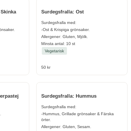
 Skinka
Surdegsfralla: Ost
Surdegsfralla med:
rönsaker.
-Ost & Krispiga grönsaker.
Allergener:
Gluten, Mjölk.
Minsta antal: 10 st
Vegetarisk
50 kr
erpastej
Surdegsfralla: Hummus
Surdegsfralla med:
.
-Hummus, Grillade grönsaker & Färska
örter.
Allergener:
Gluten, Sesam.