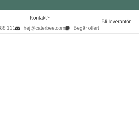
Kontakt
Bli leverantör
888 111
hej@caterbee.com
Begär offert