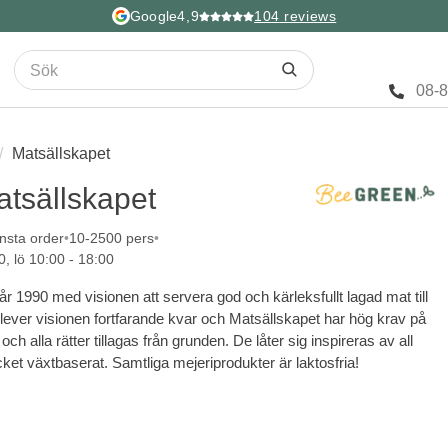
Google
4,9
104
reviews
08-
Matsällskapet
atsällskapet
nsta order
10-2500 pers
0, lö 10:00 - 18:00
r 1990 med visionen att servera god och kärleksfullt lagad mat till
 lever visionen fortfarande kvar och Matsällskapet har hög krav på
och alla rätter tillagas från grunden. De låter sig inspireras av all
ket växtbaserat. Samtliga mejeriprodukter är laktosfria!