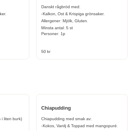
Danskt rågbröd med:
ker.
-Kalkon, Ost & Krispiga grönsaker.
Allergener:
Mjölk, Gluten.
Minsta antal: 5 st
Personer: 1p
50 kr
Chiapudding
i liten burk)
Chiapudding med smak av:
-Kokos, Vanilj & Toppad med mangopuré.