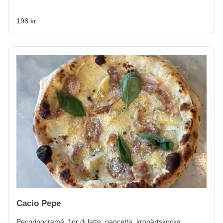
198 kr
Cacio Pepe
Pecorinocremé, fior di latte, pancetta, kronärtskocka,