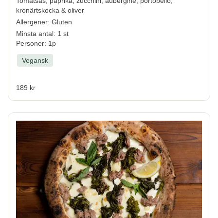
Tomatsås, paprika, zucchini, aubergine, portobello,
kronärtskocka & oliver
Allergener:
Gluten
Minsta antal: 1 st
Personer: 1p
Vegansk
189 kr