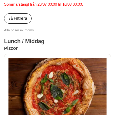
Sommarstängt från 29/07 00:00 till 10/08 00:00.
tune
Filtrera
Alla priser ex.moms
Lunch / Middag
Pizzor