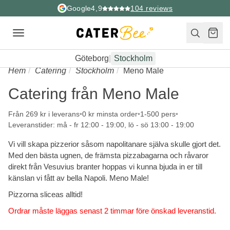
Google
4,9
104
reviews
Toggle
navigation
Göteborg
|
Stockholm
Hem
Catering
Stockholm
Meno Male
Catering från Meno Male
Från 269 kr i leverans
0 kr minsta order
1-500 pers
Leveranstider: må - fr 12:00 - 19:00, lö - sö 13:00 - 19:00
Vi vill skapa pizzerior såsom napolitanare själva skulle gjort det.
Med den bästa ugnen, de främsta pizzabagarna och råvaror
direkt från Vesuvius branter hoppas vi kunna bjuda in er till
känslan vi fått av bella Napoli. Meno Male!
Pizzorna sliceas alltid!
Ordrar måste läggas senast 2 timmar före önskad leveranstid.