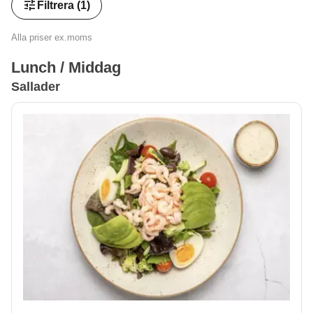
tune
Filtrera
(1)
Alla priser ex.moms
Lunch / Middag
Sallader