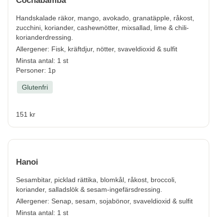
Cochabamba
Handskalade räkor, mango, avokado, granatäpple, råkost,
zucchini, koriander, cashewnötter, mixsallad, lime & chili-
korianderdressing.
Allergener:
Fisk, kräftdjur, nötter, svaveldioxid & sulfit
Minsta antal: 1 st
Personer: 1p
Glutenfri
151 kr
Hanoi
Sesambitar, picklad rättika, blomkål, råkost, broccoli,
koriander, salladslök & sesam-ingefärsdressing.
Allergener:
Senap, sesam, sojabönor, svaveldioxid & sulfit
Minsta antal: 1 st