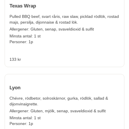
Texas Wrap
Pulled BBQ beef, svart råris, raw slaw, picklad rödlök, rostad
majs, persilja, dijonnaise & rostad lök.
Allergener:
Gluten, senap, svaveldioxid & sulfit
Minsta antal: 1 st
Personer: 1p
133 kr
Lyon
Chévre, rödbetor, solroskärnor, gurka, rödlök, sallad &
dijonvinaigrette.
Allergener:
Gluten, mjölk, senap, svaveldioxid & sulfit
Minsta antal: 1 st
Personer: 1p