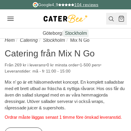
Google
4,9
104
reviews
Toggle
navigation
Göteborg
|
Stockholm
Hem
Catering
Stockholm
Mix N Go
Catering från Mix N Go
Från 269 kr i leverans
0 kr minsta order
1-500 pers
Leveranstider: må - fr 11:00 - 15:00
Mix n’ go är ett hälsomedvetet koncept. En komplett salladsbar
med ett brett utbud av fräscha & nyttiga råvaror. Hos oss får du
även din sallad slungad med en av våra hemmagjorda
dressingar. Utöver sallader serverar vi också wraps,
råpressade juicer & supershots.
Ordrar måste läggas senast 1 timme före önskad leveranstid.