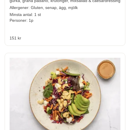
gurka, grana padano, krutonger, mixsallad & caesardressing
Allergener:
Gluten, senap, ägg, mjölk
Minsta antal: 1 st
Personer: 1p
151 kr