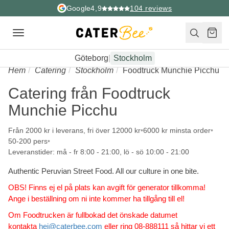
Google
4,9
104
reviews
Toggle
navigation
Göteborg
|
Stockholm
Hem
Catering
Stockholm
Foodtruck Munchie Picchu
Catering från Foodtruck
Munchie Picchu
Från 2000 kr i leverans, fri över 12000 kr
6000 kr minsta order
50-200 pers
Leveranstider: må - fr 8:00 - 21:00, lö - sö 10:00 - 21:00
Authentic Peruvian Street Food. All our culture in one bite.
OBS! Finns ej el på plats kan avgift för generator tillkomma!
Ange i beställning om ni inte kommer ha tillgång till el!
Om Foodtrucken är fullbokad det önskade datumet
kontakta
hej@caterbee.com
eller ring 08-888111 så hittar vi ett