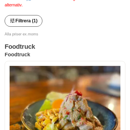
alternativ.
tune
Filtrera
(1)
Alla priser ex.moms
Foodtruck
Foodtruck