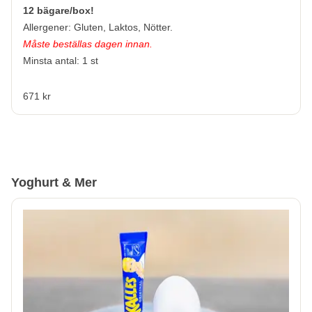
12 bägare/box!
Allergener:
Gluten, Laktos, Nötter.
Måste beställas dagen innan.
Minsta antal: 1 st
671 kr
Yoghurt & Mer