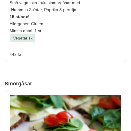
Små veganska frukostsmörgåsar med:
-Hummus Za’atar, Paprika & persilja
15 st/box!
Allergener:
Gluten.
Minsta antal: 1 st
Vegetarisk
442 kr
Smörgåsar