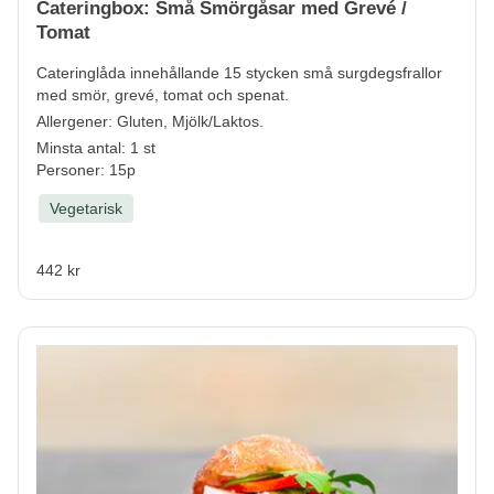
Cateringbox: Små Smörgåsar med Grevé /
Tomat
Cateringlåda innehållande 15 stycken små surgdegsfrallor
med smör, grevé, tomat och spenat.
Allergener:
Gluten, Mjölk/Laktos.
Minsta antal: 1 st
Personer: 15p
Vegetarisk
442 kr