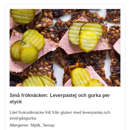
Små fröknäcken: Leverpastej och gurka per
styck
Litet frukostknäcke fritt från gluten med leverpastej och
smörgåsgurka
Allergener:
Mjölk, Senap