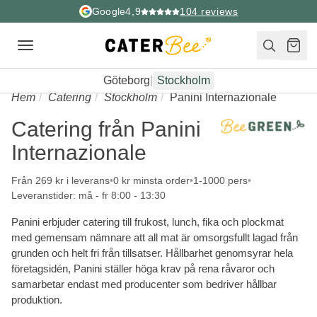
Google
4,9
104
reviews
Toggle
navigation
Göteborg
|
Stockholm
Hem
Catering
Stockholm
Panini Internazionale
Catering från Panini
Internazionale
Från 269 kr i leverans
0 kr minsta order
1-1000 pers
Leveranstider: må - fr 8:00 - 13:30
Panini erbjuder catering till frukost, lunch, fika och plockmat
med gemensam nämnare att all mat är omsorgsfullt lagad från
grunden och helt fri från tillsatser. Hållbarhet genomsyrar hela
företagsidén, Panini ställer höga krav på rena råvaror och
samarbetar endast med producenter som bedriver hållbar
produktion.